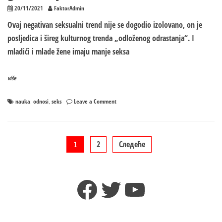
20/11/2021
FaktorAdmin
Ovaj negativan seksualni trend nije se dogodio izolovano, on je
posljedica i šireg kulturnog trenda „odloženog odrastanja“. I
mladići i mlade žene imaju manje seksa
više
on
nauka
odnosi
seks
Leave a Comment
,
,
Muškarci
i
žene
imaju
Пагинација
2
Следеће
1
manje
seksa
чланака
nego
Facebook
Twitter
YouTube
ikad,
posebno
mlađa
generacija