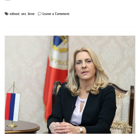
on
odnosi
sex
žene
Leave a Comment
,
,
OVO
SU
ZNACI
DA
ŽENA
NIJE
DUGO
IMALA
ODNOSE:
Odaće
je
ovih
8
STVARI