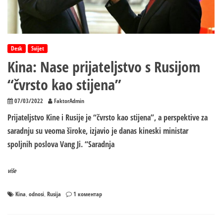
ravnopravnost
naroda
Desk
Svijet
Kina: Nase prijateljstvo s Rusijom
“čvrsto kao stijena”
07/03/2022
FaktorAdmin
Prijateljstvo Kine i Rusije je “čvrsto kao stijena”, a perspektive za
saradnju su veoma široke, izjavio je danas kineski ministar
spoljnih poslova Vang Ji. “Saradnja
više
на
Kina
odnosi
Rusija
1 коментар
,
,
Kina:
Nase