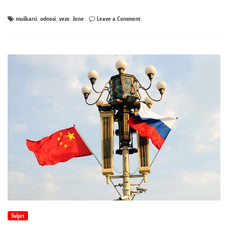
on
muškarci
odnosi
veze
žene
Leave a Comment
,
,
,
Kako
muškarci
pišu
poruke
kad
su
„zagrijani“
za
djevojku?
Svijet