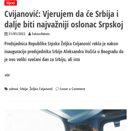
Vijesti
Cvijanović: Vjerujem da će Srbija i
dalje biti najvažniji oslonac Srpskoj
31/05/2022
FaktorAdmin
Predsjednica Republike Srpske Željka Cvijanović rekla je nakon
inauguracije predsjednika Srbije Aleksandra Vučića u Beogradu da
je ovo veliki svečani dan za Srbiju, ali isto
više
on
odnosi
Srbija
Željka Cvijanović
Leave a Comment
,
,
Cvijanović:
Vjerujem
da
će
Srbija
i
dalje