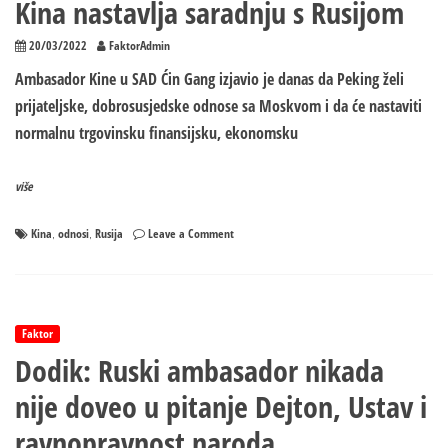
Kina nastavlja saradnju s Rusijom
20/03/2022
FaktorAdmin
Ambasador Kine u SAD Ćin Gang izjavio je danas da Peking želi
prijateljske, dobrosusjedske odnose sa Moskvom i da će nastaviti
normalnu trgovinsku finansijsku, ekonomsku
više
on
Kina
odnosi
Rusija
Leave a Comment
,
,
Kina
nastavlja
saradnju
s
Rusijom
Faktor
Dodik: Ruski ambasador nikada
nije doveo u pitanje Dejton, Ustav i
ravnopravnost naroda