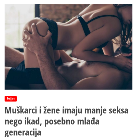
prijateljstvo
s
Rusijom
“čvrsto
kao
stijena”
Svijet
Muškarci i žene imaju manje seksa
nego ikad, posebno mlađa
generacija