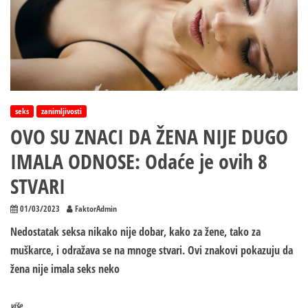
Odaće
ga
5
STVARI
seks
zanimljivosti
OVO SU ZNACI DA ŽENA NIJE DUGO
IMALA ODNOSE: Odaće je ovih 8
STVARI
01/03/2023
FaktorAdmin
Nedostatak seksa nikako nije dobar, kako za žene, tako za
muškarce, i odražava se na mnoge stvari. Ovi znakovi pokazuju da
žena nije imala seks neko
više