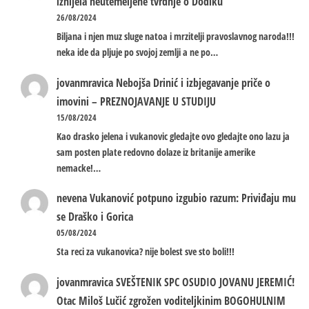
iznijela neutemeljene tvrdnje o Dodiku
26/08/2024
Biljana i njen muz sluge natoa i mrzitelji pravoslavnog naroda!!!
neka ide da pljuje po svojoj zemlji a ne po…
jovanmravica
Nebojša Drinić i izbjegavanje priče o
imovini – PREZNOJAVANJE U STUDIJU
15/08/2024
Kao drasko jelena i vukanovic gledajte ovo gledajte ono lazu ja
sam posten plate redovno dolaze iz britanije amerike
nemacke!…
nevena
Vukanović potpuno izgubio razum: Priviđaju mu
se Draško i Gorica
05/08/2024
Sta reci za vukanovica? nije bolest sve sto boli!!!
jovanmravica
SVEŠTENIK SPC OSUDIO JOVANU JEREMIĆ!
Otac Miloš Lučić zgrožen voditeljkinim BOGOHULNIM