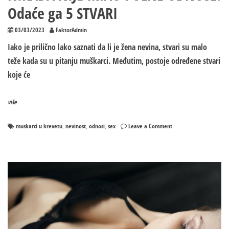
Odaće ga 5 STVARI
03/03/2023
FaktorAdmin
Iako je prilično lako saznati da li je žena nevina, stvari su malo
teže kada su u pitanju muškarci. Međutim, postoje određene stvari
koje će
više
on
muskarci u krevetu
nevinost
odnosi
sex
Leave a Comment
,
,
,
OVO
SU
ZNACI
DA
MUŠKARAC
NIKADA
NIJE
IMAO
POLNE
ODNOSE: