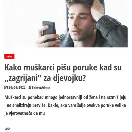
biti
najvažniji
oslonac
Srpskoj
seks
Kako muškarci pišu poruke kad su
„zagrijani“ za djevojku?
24/04/2022
FaktorAdmin
Muškarci su ponekad mnogo jednostavniji od žena i ne razmišljaju
i ne analiziraju previše. Dakle, ako vam šalje ovakve poruke velika
je vjerovatnoća da mu
više