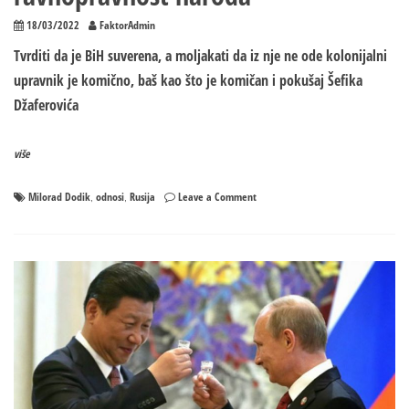
18/03/2022
FaktorAdmin
Tvrditi da je BiH suverena, a moljakati da iz nje ne ode kolonijalni
upravnik je komično, baš kao što je komičan i pokušaj Šefika
Džaferovića
više
on
Milorad Dodik
odnosi
Rusija
Leave a Comment
,
,
Dodik:
Ruski
ambasador
nikada
nije
doveo
u
pitanje
Dejton,
Ustav
i