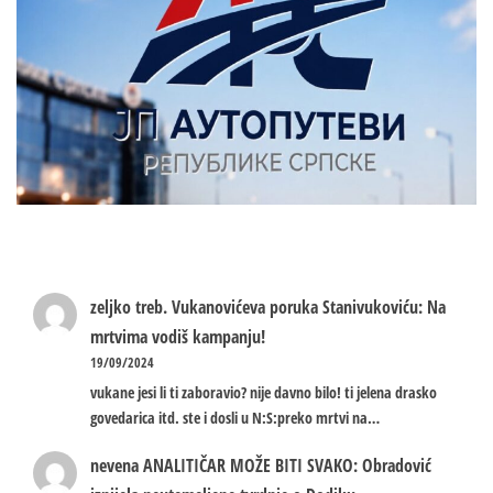
zeljko treb.
Vukanovićeva poruka Stanivukoviću: Na
mrtvima vodiš kampanju!
19/09/2024
vukane jesi li ti zaboravio? nije davno bilo! ti jelena drasko
govedarica itd. ste i dosli u N:S:preko mrtvi na…
nevena
ANALITIČAR MOŽE BITI SVAKO: Obradović