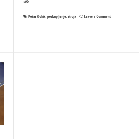
više
on
Petar Đokić
poskupljenje
struja
Leave a Comment
,
,
U
Srpskoj
do
kraja
godine
neće
biti
poskupljenja
struje