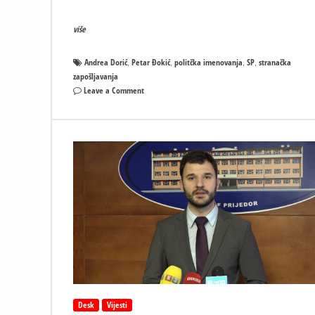
više
Andrea Dorić
Petar Đokić
politčka imenovanja
SP
stranačka
,
,
,
,
zapošljavanja
on
Leave a Comment
Petar
Đokić
o
Andrei
Dodrić
–
BILO
BI
MORALNO
DA
PODNESE
OSTVAKU!
Desk
Vijesti