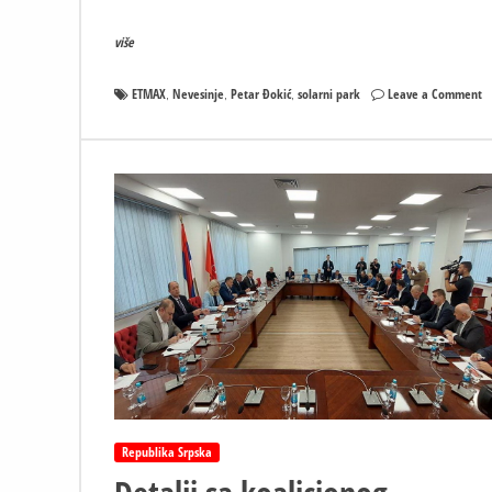
više
o
ETMAX
Nevesinje
Petar Đokić
solarni park
Leave a Comment
,
,
,
Ne
So
p
o
8
M
M
–
U
ko
k
se
u
re
Republika Srpska