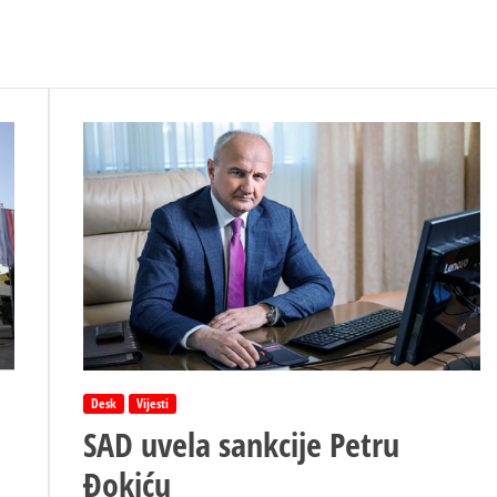
Desk
Vijesti
SAD uvela sankcije Petru
Đokiću