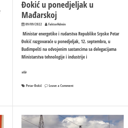
Đokić u ponedjeljak u
e
Mađarskoj
09/09/2022
FaktorAdmin
Ministar energetike i rudarstva Republike Srpske Petar
Đokić razgovaraće u ponedjeljak, 12. septembra, u
Budimpešti na odvojenim sastancima sa delegacijama
Ministarstva tehnologije i industrije i
više
on
Petar Đokić
Leave a Comment
Đokić
u
i
ponedjeljak
u
ionog
Mađarskoj
ka:
dić