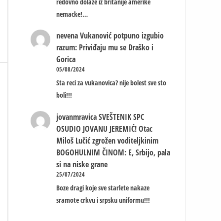
redovno dolaze iz britanije amerike
nemacke!…
nevena
Vukanović potpuno izgubio
razum: Priviđaju mu se Draško i
Gorica
05/08/2024
a
Sta reci za vukanovica? nije bolest sve sto
boli!!!
jovanmravica
SVEŠTENIK SPC
OSUDIO JOVANU JEREMIĆ! Otac
Miloš Lučić zgrožen voditeljkinim
BOGOHULNIM ČINOM: E, Srbijo, pala
si na niske grane
25/07/2024
Boze dragi koje sve starlete nakaze
sramote crkvu i srpsku uniformu!!!