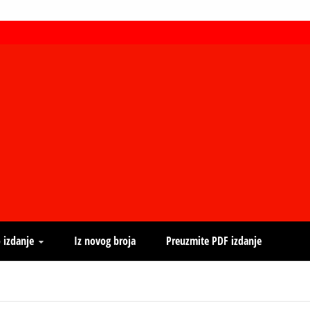
 izdanje
Iz novog broja
Preuzmite PDF izdanje