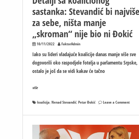
Detalji sa koalicionog
sastanka: Stevandić bi najviš
za sebe, ništa manje
„skroman“ nije bio ni Đokić
10/11/2022
FaktorAdmin
Iako su lideri vladajuće koalicije danas manje više sve
dogovorili oko raspodjele fotelja u parlamentu Srpske,
ostalo je još da se vidi kakav će tačno
više
on
koalicija
Nenad Stevandić
Petar Đokić
Leave a Comment
,
,
Detalj
sa
koalic
sastan
Stevan