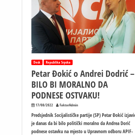
bi
najviš
za
sebe,
ništa
manje
„skro
nije
bio
ni
Đokić
Desk
Republika Srpska
Petar Đokić o Andrei Dodrić –
BILO BI MORALNO DA
PODNESE OSTVAKU!
17/08/2022
FaktorAdmin
Predsjednik Socijalističke partije (SP) Petar Đokić izjavi
je danas da bi bilo politički moralno da Andrea Dorić
podnese ostavku na mjesto u Upravnom odboru APIF-