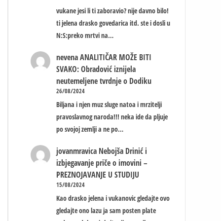
vukane jesi li ti zaboravio? nije davno bilo!
ti jelena drasko govedarica itd. ste i dosli u
N:S:preko mrtvi na…
nevena
ANALITIČAR MOŽE BITI
SVAKO: Obradović iznijela
neutemeljene tvrdnje o Dodiku
26/08/2024
Biljana i njen muz sluge natoa i mrzitelji
pravoslavnog naroda!!! neka ide da pljuje
po svojoj zemlji a ne po…
jovanmravica
Nebojša Drinić i
izbjegavanje priče o imovini –
PREZNOJAVANJE U STUDIJU
15/08/2024
Kao drasko jelena i vukanovic gledajte ovo
gledajte ono lazu ja sam posten plate