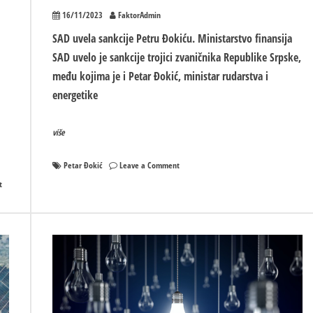
16/11/2023
FaktorAdmin
SAD uvela sankcije Petru Đokiću. Ministarstvo finansija
SAD uvelo je sankcije trojici zvaničnika Republike Srpske,
među kojima je i Petar Đokić, ministar rudarstva i
energetike
više
on
Petar Đokić
Leave a Comment
SAD
on
t
uvela
Elektroprivreda
sankcije
Republike
Petru
Srpske
Đokiću
u
plusu
50
miliona