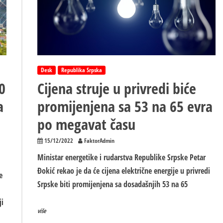
Desk
Republika Srpska
0
Cijena struje u privredi biće
a
promijenjena sa 53 na 65 evra
po megavat času
15/12/2022
FaktorAdmin
Ministar energetike i rudarstva Republike Srpske Petar
Đokić rekao je da će cijena električne energije u privredi
e
Srpske biti promijenjena sa dosadašnjih 53 na 65
ji
više