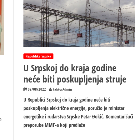
e
man“
Republika Srpska
U Srpskoj do kraja godine
neće biti poskupljenja struje
09/08/2022
FaktorAdmin
U Republici Srpskoj do kraja godine neće biti
poskupljenja električne energije, poručio je ministar
energetike i rudarstva Srpske Petar Đokić. Komentarišući
o
preporuke MMF-a koji predlaže