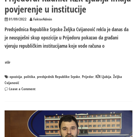
povjerenje u institucije
01/09/2022
FaktorAdmin
Predsjednica Republike Srpske Željka Cvijanović rekla je danas da
je neuspješni skup opozicije u Prijedoru pokazao da građani
vjeruju republičkim institucijama koje vode računa o
više
opozicija
politika
predsjednik Republike Srpske
Prijedor
RŽR LJubija
Željka
,
,
,
,
,
Cvijanović
on
Leave a Comment
Cvijanović
o
FIJASKU
opozicije
u
Prijedoru:
Radnici