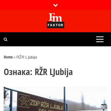
Skip
to
content
Faktor magazin
Uvijek presudan
Home
»
RŽR LJubija
Ознака:
RŽR LJubija