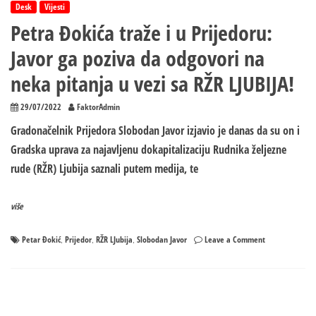
Desk
Vijesti
Petra Đokića traže i u Prijedoru:
Javor ga poziva da odgovori na
neka pitanja u vezi sa RŽR LJUBIJA!
29/07/2022
FaktorAdmin
Gradonačelnik Prijedora Slobodan Javor izjavio je danas da su on i
Gradska uprava za najavljenu dokapitalizaciju Rudnika željezne
rude (RŽR) Ljubija saznali putem medija, te
više
on
Petar Đokić
Prijedor
RŽR LJubija
Slobodan Javor
Leave a Comment
,
,
,
Petra
Đokića
traže
i
u