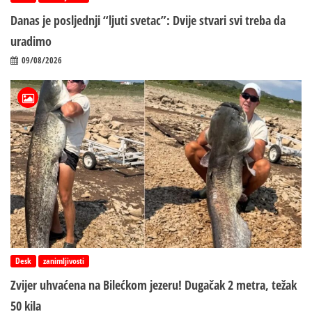
Danas je posljednji “ljuti svetac”: Dvije stvari svi treba da
uradimo
09/08/2026
Desk
zanimljivosti
Zvijer uhvaćena na Bilećkom jezeru! Dugačak 2 metra, težak
50 kila