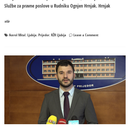
Službe za pravne poslove u Rudniku Ognjen Hrnjak. Hrnjak
više
on
Acerol Mital
Ljubija
Prijedor
RŽR LJubija
Leave a Comment
,
,
,
Donesena
odluka
o
dokapitalizaciji
Rudnika
„Ljubija“