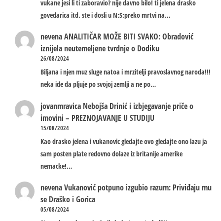
vukane jesi li ti zaboravio? nije davno bilo! ti jelena drasko
govedarica itd. ste i dosli u N:S:preko mrtvi na…
nevena
ANALITIČAR MOŽE BITI SVAKO: Obradović
iznijela neutemeljene tvrdnje o Dodiku
26/08/2024
Biljana i njen muz sluge natoa i mrzitelji pravoslavnog naroda!!!
neka ide da pljuje po svojoj zemlji a ne po…
jovanmravica
Nebojša Drinić i izbjegavanje priče o
imovini – PREZNOJAVANJE U STUDIJU
15/08/2024
Kao drasko jelena i vukanovic gledajte ovo gledajte ono lazu ja
sam posten plate redovno dolaze iz britanije amerike
nemacke!…
nevena
Vukanović potpuno izgubio razum: Priviđaju mu
se Draško i Gorica
05/08/2024