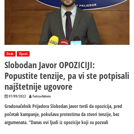
RŽR
Ljubija
imaju
povjerenje
u
institucije
Desk
Vijesti
Slobodan Javor OPOZICIJI:
Popustite tenzije, pa vi ste potpisali
najštetnije ugovore
01/09/2022
FaktorAdmin
Gradonačelnik Prijedora Slobodan Јavor tvrdi da opozicija, pred
početak kampanje, pokušava protestima da stvori tenzije, bez
argumenata. “Danas ovi ljudi iz opozicije koji su pozvali