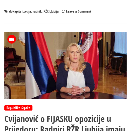
on
dokapitalizacija
rudnik
RŽR LJubija
Leave a Comment
,
,
Stavljene
van
snage
odluke
o
dokapitalizaciji
rudnika
„Ljubija“
Republika Srpska
Cvijanović o FIJASKU opozicije u
Prijedoru: Radnici RŽR Ljubija imaju