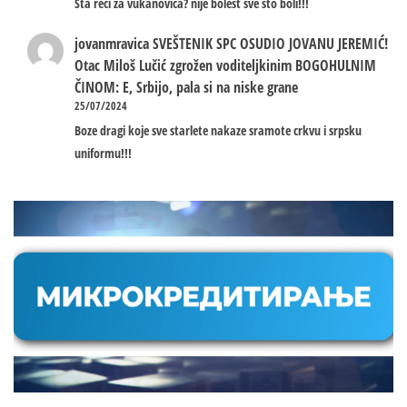
Sta reci za vukanovica? nije bolest sve sto boli!!!
jovanmravica
SVEŠTENIK SPC OSUDIO JOVANU JEREMIĆ!
Otac Miloš Lučić zgrožen voditeljkinim BOGOHULNIM
ČINOM: E, Srbijo, pala si na niske grane
25/07/2024
Boze dragi koje sve starlete nakaze sramote crkvu i srpsku
uniformu!!!