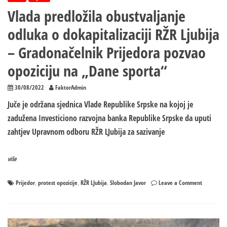
Vlada predložila obustvaljanje
odluka o dokapitalizaciji RŽR Ljubija
– Gradonačelnik Prijedora pozvao
opoziciju na „Dane sporta“
30/08/2022
FaktorAdmin
Juče je održana sjednica Vlade Republike Srpske na kojoj je
zadužena Investiciono razvojna banka Republike Srpske da uputi
zahtjev Upravnom odboru RŽR LJubija za sazivanje
više
on
Prijedor
protest opozicije
RŽR LJubija
Slobodan Javor
Leave a Comment
,
,
,
Vlada
predložila
obustvalja
odluka