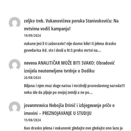
zeljko treb.
Vukanovićeva poruka Stanivukoviću: Na
mrtvima vodiš kampanju!
19/09/2024
vukane jesi li ti zaboravio? nije davno bilo! ti jelena drasko
govedarica itd. ste i dosli u N:S:preko mrtvi na…
nevena
ANALITIČAR MOŽE BITI SVAKO: Obradović
iznijela neutemeljene tvrdnje o Dodiku
26/08/2024
Biljana i njen muz sluge natoa i mrzitelji pravoslavnog naroda!!!
neka ide da pljuje po svojoj zemlji a ne po…
jovanmravica
Nebojša Drinić i izbjegavanje priče o
imovini – PREZNOJAVANJE U STUDIJU
15/08/2024
Kao drasko jelena i vukanovic gledajte ovo gledajte ono lazu ja