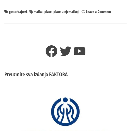
on
gastarbajteri
Njemačka
plate
plate u njemačkoj
Leave a Comment
,
,
,
KOLIKA
JE
PLATA
GASTARBAJTER
NJEMAČKOJ
Facebook
Twitter
YouTube
Preuzmite sva izdanja
FAKTORA