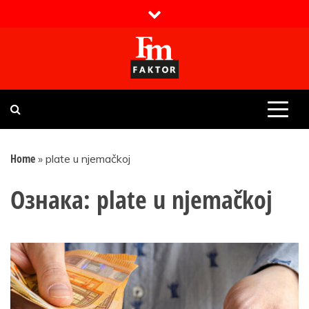
Skip
to
content
Faktor magazin
Uvijek presudan
Home
»
plate u njemačkoj
Ознака:
plate u njemačkoj