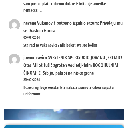
sam posten plate redovno dolaze iz britanije amerike
nemacke!…
nevena
Vukanović potpuno izgubio razum: Priviđaju mu
se Draško i Gorica
05/08/2024
Sta reci za vukanovica? nije bolest sve sto boli!!!
jovanmravica
SVEŠTENIK SPC OSUDIO JOVANU JEREMIĆ!
Otac Miloš Lučić zgrožen voditeljkinim BOGOHULNIM
ČINOM: E, Srbijo, pala si na niske grane
25/07/2024
Boze dragi koje sve starlete nakaze sramote crkvu i srpsku
uniformu!!!