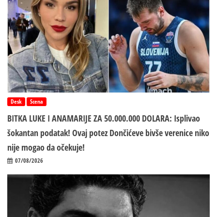
Desk
Scena
BITKA LUKE I ANAMARIJE ZA 50.000.000 DOLARA: Isplivao
šokantan podatak! Ovaj potez Dončićeve bivše verenice niko
nije mogao da očekuje!
07/08/2026