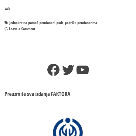
više
jednokratna pomoć
penzioneri
podr
podrška penzionerima
,
,
,
on
Leave a Comment
Po
još
100
KM:
Danas
Facebook
Twitter
YouTube
isplata
drugog
dijela
podrške
penzionerima
Preuzmite sva izdanja
FAKTORA