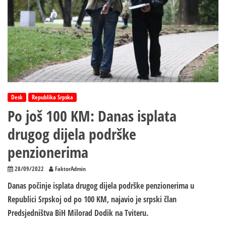
Desk
Republika Srpska
Po još 100 KM: Danas isplata
drugog dijela podrške
penzionerima
28/09/2022
FaktorAdmin
Danas počinje isplata drugog dijela podrške penzionerima u
Republici Srpskoj od po 100 KM, najavio je srpski član
Predsjedništva BiH Milorad Dodik na Tviteru.