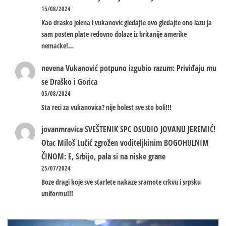
15/08/2024
Kao drasko jelena i vukanovic gledajte ovo gledajte ono lazu ja
sam posten plate redovno dolaze iz britanije amerike
nemacke!…
nevena
Vukanović potpuno izgubio razum: Priviđaju mu
se Draško i Gorica
05/08/2024
Sta reci za vukanovica? nije bolest sve sto boli!!!
jovanmravica
SVEŠTENIK SPC OSUDIO JOVANU JEREMIĆ!
Otac Miloš Lučić zgrožen voditeljkinim BOGOHULNIM
ČINOM: E, Srbijo, pala si na niske grane
25/07/2024
Boze dragi koje sve starlete nakaze sramote crkvu i srpsku
uniformu!!!