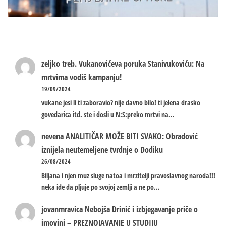
zeljko treb.
Vukanovićeva poruka Stanivukoviću: Na
mrtvima vodiš kampanju!
19/09/2024
vukane jesi li ti zaboravio? nije davno bilo! ti jelena drasko
govedarica itd. ste i dosli u N:S:preko mrtvi na…
nevena
ANALITIČAR MOŽE BITI SVAKO: Obradović
iznijela neutemeljene tvrdnje o Dodiku
26/08/2024
Biljana i njen muz sluge natoa i mrzitelji pravoslavnog naroda!!!
neka ide da pljuje po svojoj zemlji a ne po…
jovanmravica
Nebojša Drinić i izbjegavanje priče o
imovini – PREZNOJAVANJE U STUDIJU