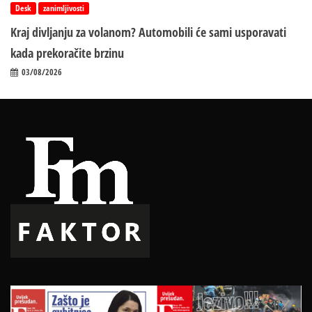
Desk
zanimljivosti
Kraj divljanju za volanom? Automobili će sami usporavati
kada prekoračite brzinu
03/08/2026