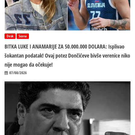
Desk
Scena
BITKA LUKE I ANAMARIJE ZA 50.000.000 DOLARA: Isplivao
šokantan podatak! Ovaj potez Dončićeve bivše verenice niko
nije mogao da očekuje!
07/08/2026