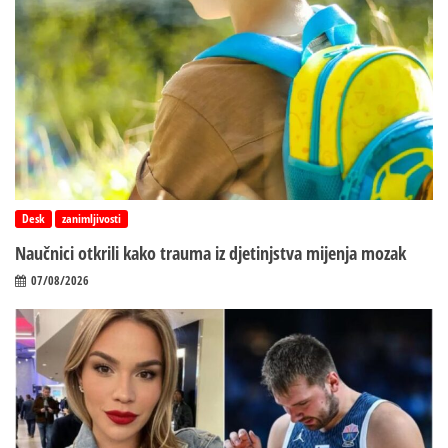
Desk
zanimljivosti
Naučnici otkrili kako trauma iz d‌jetinjstva mijenja mozak
07/08/2026