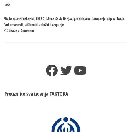
više
besplatni užbenici
FM 59
Mirna Savić Banjac
predizborna kampanja pdp-a
Tanja
,
,
,
,
Vukomanović
udžbenici u službi kampanje
,
on
Leave a Comment
Udžbenicima
samo
fali
logo
PDP-
Facebook
Twitter
YouTube
a!
Preuzmite sva izdanja
FAKTORA