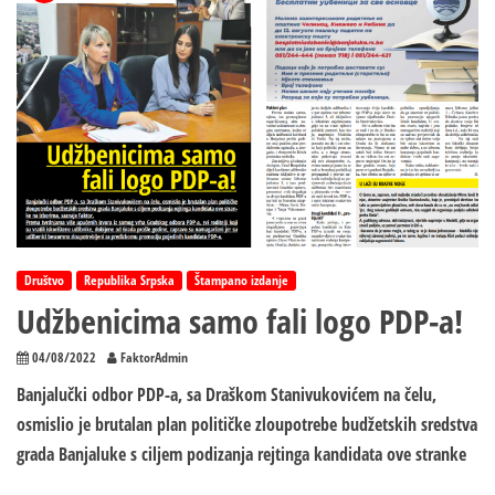
Društvo
Republika Srpska
Štampano izdanje
Udžbenicima samo fali logo PDP-a!
04/08/2022
FaktorAdmin
Banjalučki odbor PDP-a, sa Draškom Stanivukovićem na čelu,
osmislio je brutalan plan političke zloupotrebe budžetskih sredstva
grada Banjaluke s ciljem podizanja rejtinga kandidata ove stranke