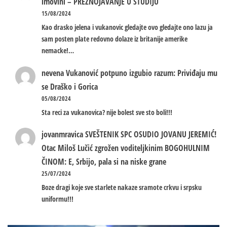
imovini – PREZNOJAVANJE U STUDIJU
15/08/2024
Kao drasko jelena i vukanovic gledajte ovo gledajte ono lazu ja
sam posten plate redovno dolaze iz britanije amerike
nemacke!…
nevena
Vukanović potpuno izgubio razum: Priviđaju mu
se Draško i Gorica
05/08/2024
Sta reci za vukanovica? nije bolest sve sto boli!!!
jovanmravica
SVEŠTENIK SPC OSUDIO JOVANU JEREMIĆ!
Otac Miloš Lučić zgrožen voditeljkinim BOGOHULNIM
ČINOM: E, Srbijo, pala si na niske grane
25/07/2024
Boze dragi koje sve starlete nakaze sramote crkvu i srpsku
uniformu!!!