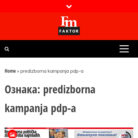
Skip
to
content
Faktor magazin
Uvijek presudan
Home
»
predizborna kampanja pdp-a
Ознака:
predizborna
kampanja pdp-a