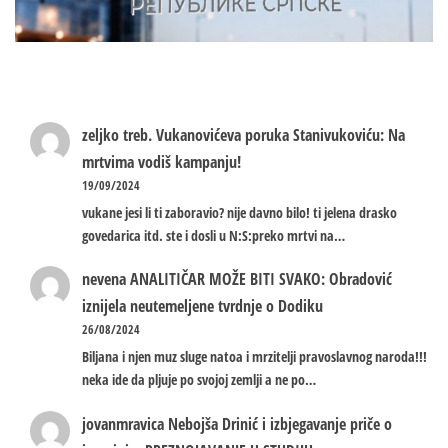
zeljko treb.
Vukanovićeva poruka Stanivukoviću: Na
mrtvima vodiš kampanju!
19/09/2024
vukane jesi li ti zaboravio? nije davno bilo! ti jelena drasko
govedarica itd. ste i dosli u N:S:preko mrtvi na…
nevena
ANALITIČAR MOŽE BITI SVAKO: Obradović
iznijela neutemeljene tvrdnje o Dodiku
26/08/2024
Biljana i njen muz sluge natoa i mrzitelji pravoslavnog naroda!!!
neka ide da pljuje po svojoj zemlji a ne po…
jovanmravica
Nebojša Drinić i izbjegavanje priče o