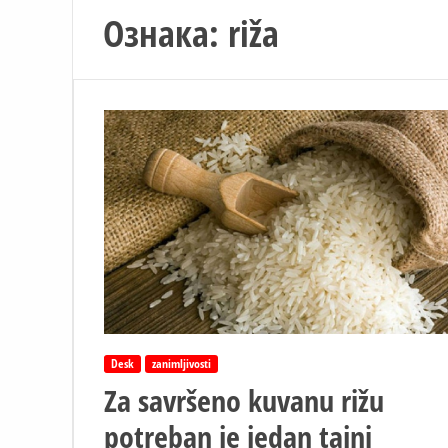
Ознака:
riža
Desk
zanimljivosti
Za savršeno kuvanu rižu
potreban je jedan tajni