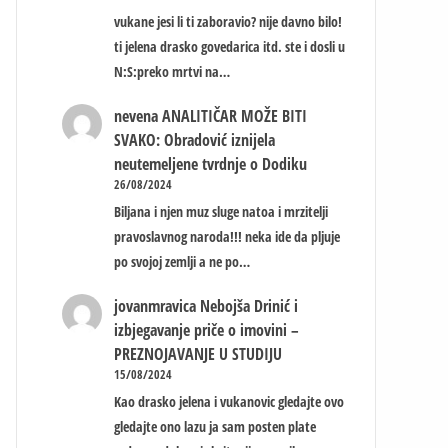
vukane jesi li ti zaboravio? nije davno bilo!
ti jelena drasko govedarica itd. ste i dosli u
N:S:preko mrtvi na…
nevena
ANALITIČAR MOŽE BITI
SVAKO: Obradović iznijela
neutemeljene tvrdnje o Dodiku
26/08/2024
Biljana i njen muz sluge natoa i mrzitelji
pravoslavnog naroda!!! neka ide da pljuje
po svojoj zemlji a ne po…
jovanmravica
Nebojša Drinić i
izbjegavanje priče o imovini –
PREZNOJAVANJE U STUDIJU
15/08/2024
Kao drasko jelena i vukanovic gledajte ovo
gledajte ono lazu ja sam posten plate