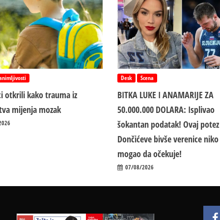
animljivosti
Desk
Scena
i otkrili kako trauma iz
BITKA LUKE I ANAMARIJE ZA
jstva mijenja mozak
50.000.000 DOLARA: Isplivao
šokantan podatak! Ovaj potez
2026
Dončićeve bivše verenice niko 
mogao da očekuje!
07/08/2026