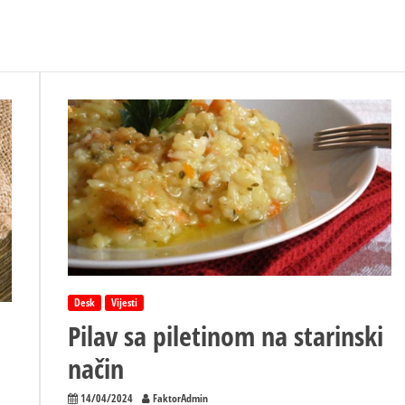
Desk
Vijesti
Pilav sa piletinom na starinski
način
14/04/2024
FaktorAdmin