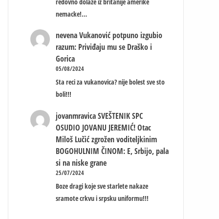
redovno dolaze iz britanije amerike
nemacke!…
nevena
Vukanović potpuno izgubio
razum: Priviđaju mu se Draško i
Gorica
05/08/2024
Sta reci za vukanovica? nije bolest sve sto
boli!!!
jovanmravica
SVEŠTENIK SPC
OSUDIO JOVANU JEREMIĆ! Otac
Miloš Lučić zgrožen voditeljkinim
BOGOHULNIM ČINOM: E, Srbijo, pala
si na niske grane
25/07/2024
Boze dragi koje sve starlete nakaze
sramote crkvu i srpsku uniformu!!!