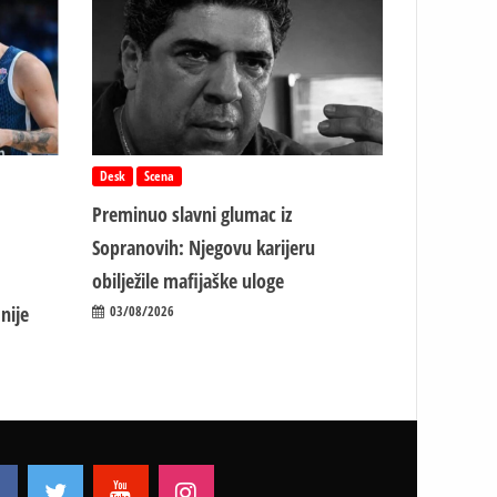
Desk
Scena
Preminuo slavni glumac iz
Sopranovih: Njegovu karijeru
obilježile mafijaške uloge
nije
03/08/2026