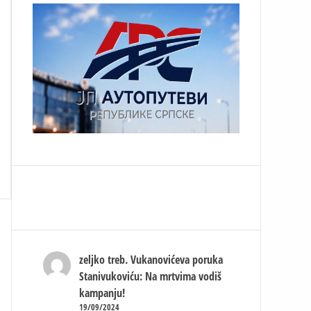
zeljko treb.
Vukanovićeva poruka
Stanivukoviću: Na mrtvima vodiš
kampanju!
19/09/2024