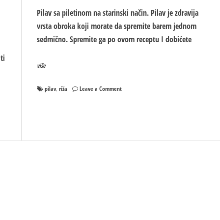
Pilav sa piletinom na starinski način. Pilav je zdravija
vrsta obroka koji morate da spremite barem jednom
sedmično. Spremite ga po ovom receptu I dobićete
ti
više
on
pilav
riža
Leave a Comment
,
Pilav
sa
piletinom
na
starinski
način