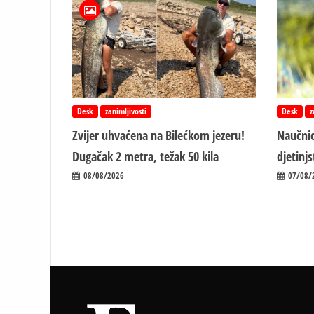
Desk
zanimljivosti
Desk
z
Zvijer uhvaćena na Bilećkom jezeru!
Naučnic
Dugačak 2 metra, težak 50 kila
d‌jetin
08/08/2026
07/08/