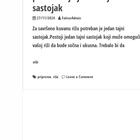
sastojak
27/11/2024
FaktorAdmin
Za savršeno kuvanu rižu potreban je jedan tajni
sastojak.Postoji jedan tajni sastojak koji može omogući
vašoj riži da bude sočna i ukusna. Trebalo bi da
više
on
priprema
riža
Leave a Comment
,
Za
savršeno
kuvanu
rižu
potreban
je
jedan
tajni
sastojak