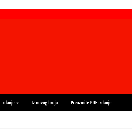
 izdanje
Iz novog broja
Preuzmite PDF izdanje