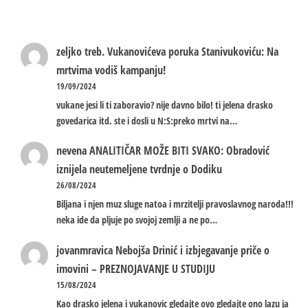
zeljko treb.
Vukanovićeva poruka Stanivukoviću: Na
mrtvima vodiš kampanju!
19/09/2024
vukane jesi li ti zaboravio? nije davno bilo! ti jelena drasko
govedarica itd. ste i dosli u N:S:preko mrtvi na…
nevena
ANALITIČAR MOŽE BITI SVAKO: Obradović
iznijela neutemeljene tvrdnje o Dodiku
26/08/2024
Biljana i njen muz sluge natoa i mrzitelji pravoslavnog naroda!!!
neka ide da pljuje po svojoj zemlji a ne po…
jovanmravica
Nebojša Drinić i izbjegavanje priče o
imovini – PREZNOJAVANJE U STUDIJU
15/08/2024
Kao drasko jelena i vukanovic gledajte ovo gledajte ono lazu ja