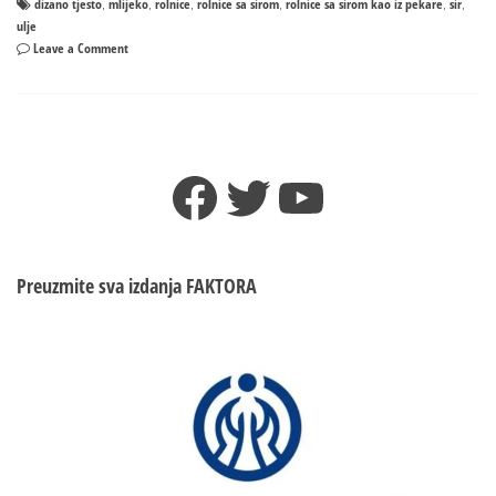
dizano tjesto
mlijeko
rolnice
rolnice sa sirom
rolnice sa sirom kao iz pekare
sir
,
,
,
,
,
,
ulje
on
Leave a Comment
Rolnice
sa
sirom
kao
iz
Facebook
Twitter
YouTube
pekare
Preuzmite sva izdanja
FAKTORA