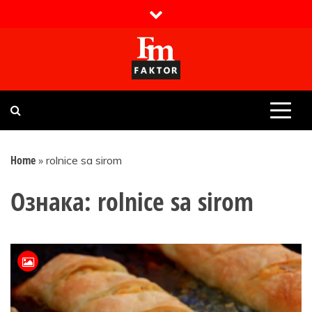
Skip
to
content
Faktor magazin
Uvijek presudan
Home
»
rolnice sa sirom
Ознака:
rolnice sa sirom