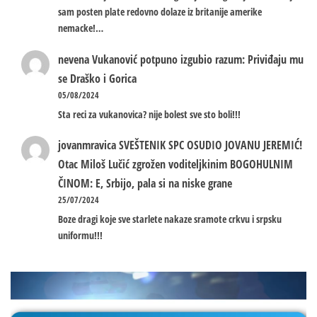
sam posten plate redovno dolaze iz britanije amerike
nemacke!…
nevena
Vukanović potpuno izgubio razum: Priviđaju mu
se Draško i Gorica
05/08/2024
Sta reci za vukanovica? nije bolest sve sto boli!!!
jovanmravica
SVEŠTENIK SPC OSUDIO JOVANU JEREMIĆ!
Otac Miloš Lučić zgrožen voditeljkinim BOGOHULNIM
ČINOM: E, Srbijo, pala si na niske grane
25/07/2024
Boze dragi koje sve starlete nakaze sramote crkvu i srpsku
uniformu!!!