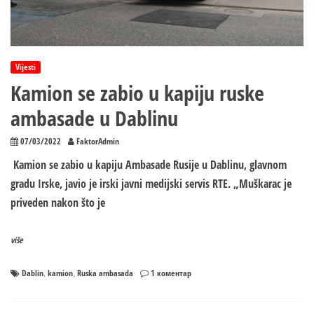
jedinstvo
Vijesti
Kamion se zabio u kapiju ruske
ambasade u Dablinu
07/03/2022
FaktorAdmin
Kamion se zabio u kapiju Ambasade Rusije u Dablinu, glavnom
gradu Irske, javio je irski javni medijski servis RTE. „Muškarac je
priveden nakon što je
više
на
Dablin
kamion
Ruska ambasada
1 коментар
,
,
Kamion
se