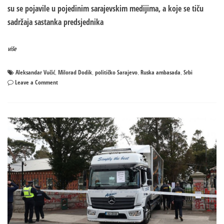
su se pojavile u pojedinim sarajevskim medijima, a koje se tiču
sadržaja sastanka predsjednika
više
Aleksandar Vučić
Milorad Dodik
političko Sarajevo
Ruska ambasada
Srbi
,
,
,
,
on
Leave a Comment
Ruska
ambasada
u
BiH:
Sarajevo
spekulacijama
o
odnosu
Srpske
i
Srbije
pokušava
potkopati
srpsko