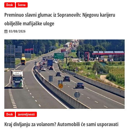
Desk
Scena
Preminuo slavni glumac iz Sopranovih: Njegovu karijeru
obilježile mafijaške uloge
03/08/2026
Desk
zanimljivosti
Kraj divljanju za volanom? Automobili će sami usporavati