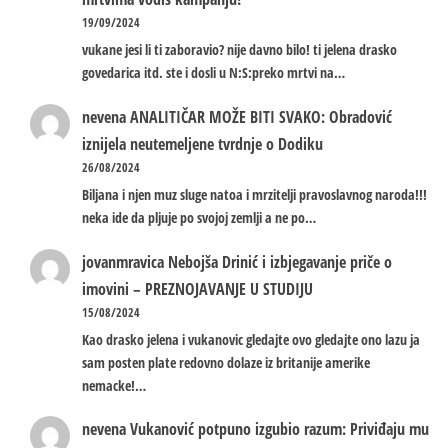
19/09/2024
vukane jesi li ti zaboravio? nije davno bilo! ti jelena drasko
govedarica itd. ste i dosli u N:S:preko mrtvi na…
nevena
ANALITIČAR MOŽE BITI SVAKO: Obradović
iznijela neutemeljene tvrdnje o Dodiku
26/08/2024
Biljana i njen muz sluge natoa i mrzitelji pravoslavnog naroda!!!
neka ide da pljuje po svojoj zemlji a ne po…
jovanmravica
Nebojša Drinić i izbjegavanje priče o
imovini – PREZNOJAVANJE U STUDIJU
15/08/2024
Kao drasko jelena i vukanovic gledajte ovo gledajte ono lazu ja
sam posten plate redovno dolaze iz britanije amerike
nemacke!…
nevena
Vukanović potpuno izgubio razum: Priviđaju mu