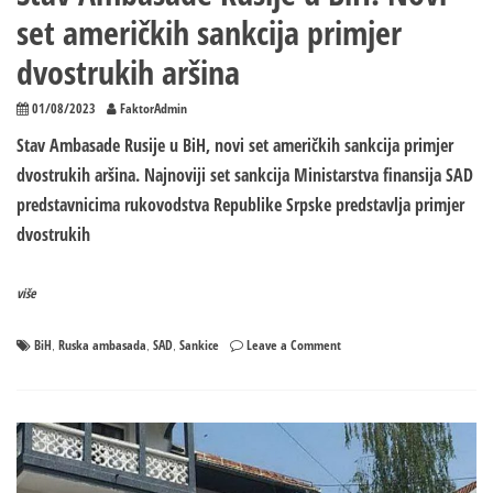
set američkih sankcija primjer
dvostrukih aršina
01/08/2023
FaktorAdmin
Stav Ambasade Rusije u BiH, novi set američkih sankcija primjer
dvostrukih aršina. Najnoviji set sankcija Ministarstva finansija SAD
predstavnicima rukovodstva Republike Srpske predstavlja primjer
dvostrukih
više
on
BiH
Ruska ambasada
SAD
Sankice
Leave a Comment
,
,
,
Stav
Ambasade
Rusije
u
BiH:
Novi