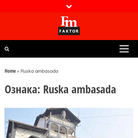
Skip
to
content
Faktor magazin
Uvijek presudan
Home
»
Ruska ambasada
Ознака:
Ruska ambasada