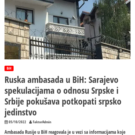
set
američkih
sankcija
primjer
dvostrukih
aršina
BiH
Ruska ambasada u BiH: Sarajevo
spekulacijama o odnosu Srpske i
Srbije pokušava potkopati srpsko
jedinstvo
05/10/2022
FaktorAdmin
Ambasada Rusije u BiH reagovala je u vezi sa informacijama koje