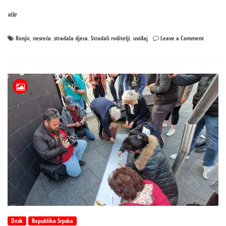
više
on
Konjic
nesreća
stradala djeca
Stradali roditelji
uviđaj
Leave a Comment
,
,
,
,
Detalji
nesreće
u
kojoj
je
stradao
bračni
par
i
dvoje
djece:
Trećem
djetetu
se
bore
za
život
Desk
Republika Srpska