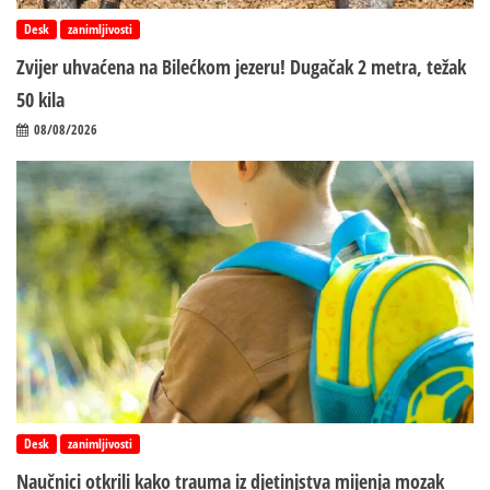
Desk
zanimljivosti
Zvijer uhvaćena na Bilećkom jezeru! Dugačak 2 metra, težak
50 kila
08/08/2026
Desk
zanimljivosti
Naučnici otkrili kako trauma iz d‌jetinjstva mijenja mozak