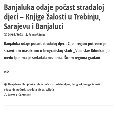
Banjaluka odaje počast stradaloj
djeci – Knjige žalosti u Trebinju,
Sarajevu i Banjaluci
04/05/2023
FaktorAdmin
Banjaluka odaje počast stradaloj djeci. Cijeli region potresen je
stravičnim masakrom u beogradskoj školi „Vladislav Ribnikar“, a
među ljudima je zavladala nevjerica. Širom regiona građani
više
Banjaluka
Banjaluka odaje počast stradaloj djeci
Beograd
knjiga žalosti
,
,
,
,
odavanje počasti
stradala djeca
svijeća
,
,
on
Leave a Comment
Banjaluka
odaje
počast
stradaloj