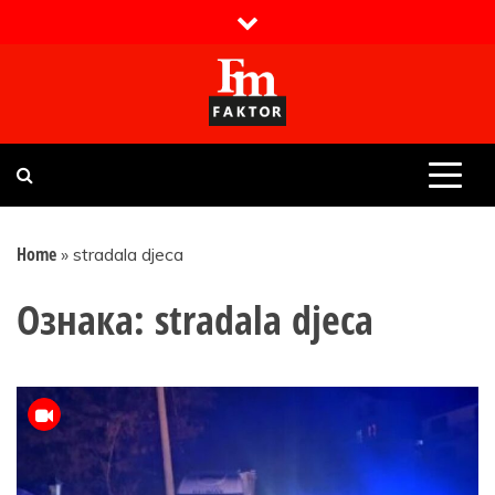
Skip
to
content
Faktor magazin
Uvijek presudan
Home
»
stradala djeca
Ознака:
stradala djeca