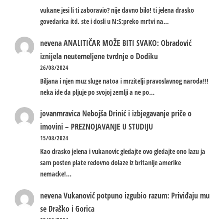
vukane jesi li ti zaboravio? nije davno bilo! ti jelena drasko
govedarica itd. ste i dosli u N:S:preko mrtvi na…
nevena
ANALITIČAR MOŽE BITI SVAKO: Obradović
iznijela neutemeljene tvrdnje o Dodiku
26/08/2024
Biljana i njen muz sluge natoa i mrzitelji pravoslavnog naroda!!!
neka ide da pljuje po svojoj zemlji a ne po…
jovanmravica
Nebojša Drinić i izbjegavanje priče o
imovini – PREZNOJAVANJE U STUDIJU
15/08/2024
Kao drasko jelena i vukanovic gledajte ovo gledajte ono lazu ja
sam posten plate redovno dolaze iz britanije amerike
nemacke!…
nevena
Vukanović potpuno izgubio razum: Priviđaju mu
se Draško i Gorica