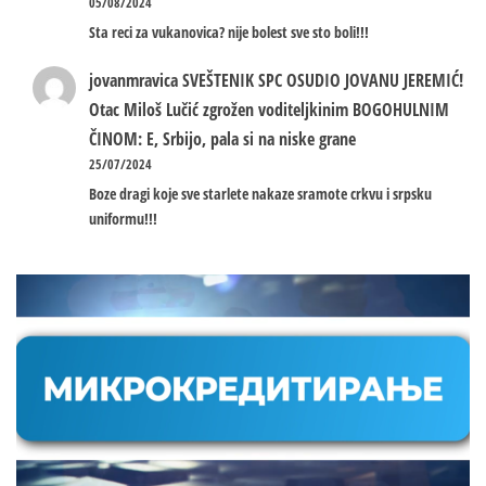
05/08/2024
Sta reci za vukanovica? nije bolest sve sto boli!!!
jovanmravica
SVEŠTENIK SPC OSUDIO JOVANU JEREMIĆ!
Otac Miloš Lučić zgrožen voditeljkinim BOGOHULNIM
ČINOM: E, Srbijo, pala si na niske grane
25/07/2024
Boze dragi koje sve starlete nakaze sramote crkvu i srpsku
uniformu!!!