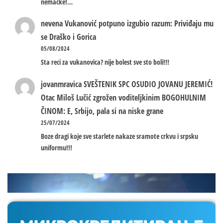
nemacke!…
nevena
Vukanović potpuno izgubio razum: Priviđaju mu
se Draško i Gorica
05/08/2024
Sta reci za vukanovica? nije bolest sve sto boli!!!
jovanmravica
SVEŠTENIK SPC OSUDIO JOVANU JEREMIĆ!
Otac Miloš Lučić zgrožen voditeljkinim BOGOHULNIM
ČINOM: E, Srbijo, pala si na niske grane
25/07/2024
Boze dragi koje sve starlete nakaze sramote crkvu i srpsku
uniformu!!!