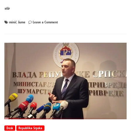
više
on
minić
šume
Leave a Comment
,
Minić:
Razmišlja
se
o
najradikalnijim
promjenama
u
„Šumama
Srpske“
Desk
Republika Srpska