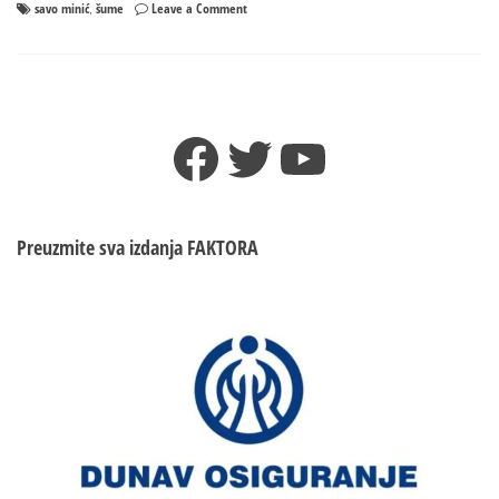
on
savo minić
šume
Leave a Comment
,
Nisam
zadovoljan
stanjem
u
Šumama
Facebook
Twitter
YouTube
–
Nešto
se
mora
mijenjati
Preuzmite sva izdanja
FAKTORA