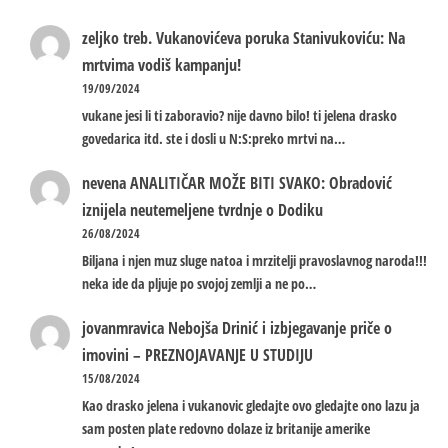
zeljko treb.
Vukanovićeva poruka Stanivukoviću: Na
mrtvima vodiš kampanju!
19/09/2024
vukane jesi li ti zaboravio? nije davno bilo! ti jelena drasko
govedarica itd. ste i dosli u N:S:preko mrtvi na…
nevena
ANALITIČAR MOŽE BITI SVAKO: Obradović
iznijela neutemeljene tvrdnje o Dodiku
26/08/2024
Biljana i njen muz sluge natoa i mrzitelji pravoslavnog naroda!!!
neka ide da pljuje po svojoj zemlji a ne po…
jovanmravica
Nebojša Drinić i izbjegavanje priče o
imovini – PREZNOJAVANJE U STUDIJU
15/08/2024
Kao drasko jelena i vukanovic gledajte ovo gledajte ono lazu ja
sam posten plate redovno dolaze iz britanije amerike