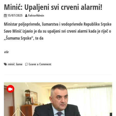
Minić: Upaljeni svi crveni alarmi!
15/07/2025
FaktorAdmin
Ministar poljoprivrede, šumarstva i vodoprivrede Republike Srpske
Savo Minić izjavio je da su upaljeni svi crveni alarmi kada je riječ o
„Šumama Srpske“, te da
više
on
minić
šume
Leave a Comment
,
Minić:
Upaljeni
svi
crveni
alarmi!