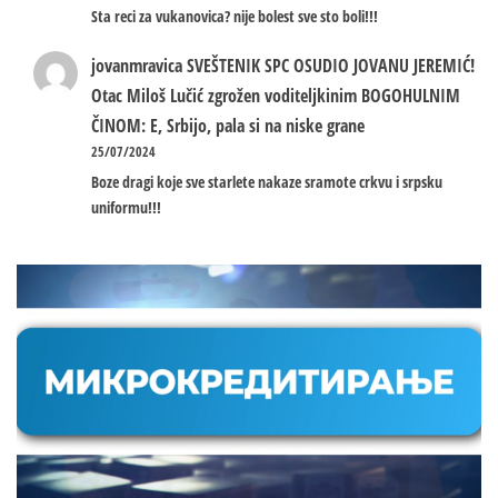
Sta reci za vukanovica? nije bolest sve sto boli!!!
jovanmravica
SVEŠTENIK SPC OSUDIO JOVANU JEREMIĆ!
Otac Miloš Lučić zgrožen voditeljkinim BOGOHULNIM
ČINOM: E, Srbijo, pala si na niske grane
25/07/2024
Boze dragi koje sve starlete nakaze sramote crkvu i srpsku
uniformu!!!