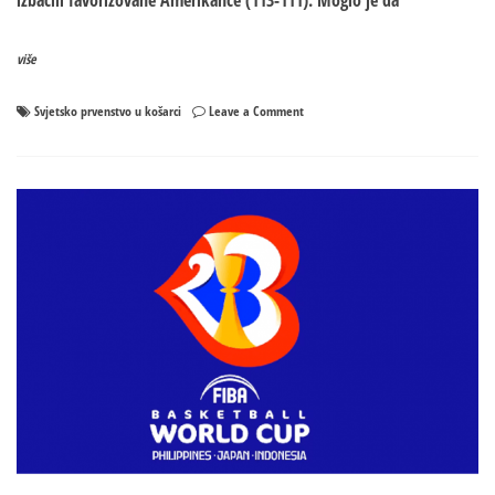
izbacili favorizovane Amerikance (113-111). Moglo je da
više
on
Svjetsko prvenstvo u košarci
Leave a Comment
Senzacija
na
SP:
Njemačka
izbacila
SAD!