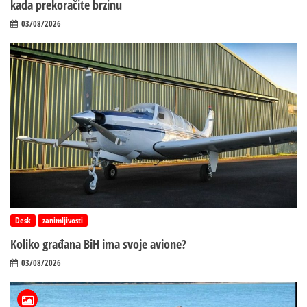
kada prekoračite brzinu
03/08/2026
Desk
zanimljivosti
Koliko građana BiH ima svoje avione?
03/08/2026