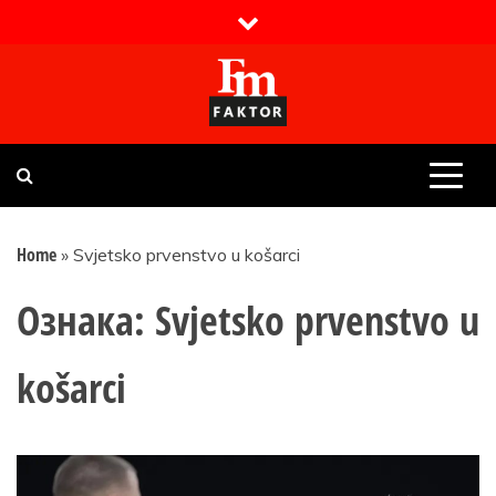
Skip
to
content
Faktor magazin
Uvijek presudan
Home
»
Svjetsko prvenstvo u košarci
Ознака:
Svjetsko prvenstvo u
košarci