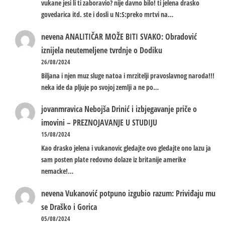
vukane jesi li ti zaboravio? nije davno bilo! ti jelena drasko
govedarica itd. ste i dosli u N:S:preko mrtvi na…
nevena
ANALITIČAR MOŽE BITI SVAKO: Obradović
iznijela neutemeljene tvrdnje o Dodiku
26/08/2024
Biljana i njen muz sluge natoa i mrzitelji pravoslavnog naroda!!!
neka ide da pljuje po svojoj zemlji a ne po…
jovanmravica
Nebojša Drinić i izbjegavanje priče o
imovini – PREZNOJAVANJE U STUDIJU
15/08/2024
Kao drasko jelena i vukanovic gledajte ovo gledajte ono lazu ja
sam posten plate redovno dolaze iz britanije amerike
nemacke!…
nevena
Vukanović potpuno izgubio razum: Priviđaju mu
se Draško i Gorica
05/08/2024