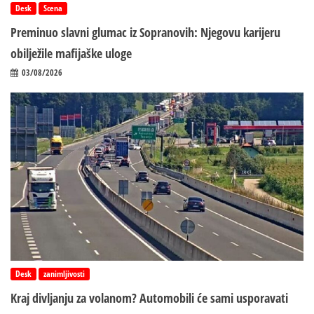
Desk
Scena
Preminuo slavni glumac iz Sopranovih: Njegovu karijeru
obilježile mafijaške uloge
03/08/2026
Desk
zanimljivosti
Kraj divljanju za volanom? Automobili će sami usporavati