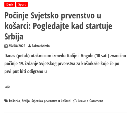
Desk
Sport
Počinje Svjetsko prvenstvo u
košarci: Pogledajte kad startuje
Srbija
25/08/2023
FaktorAdmin
Danas (petak) utakmicom između Italije i Angole (10 sati) zvanično
počinje 19. izdanje Svjetskog prvenstva za košarkaše koje će po
prvi put biti odigrano u
više
on
košarka
Srbija
Svjetsko prvenstvo u košarci
Leave a Comment
,
,
Počinje
Svjetsko
prvenstvo
u
košarci: