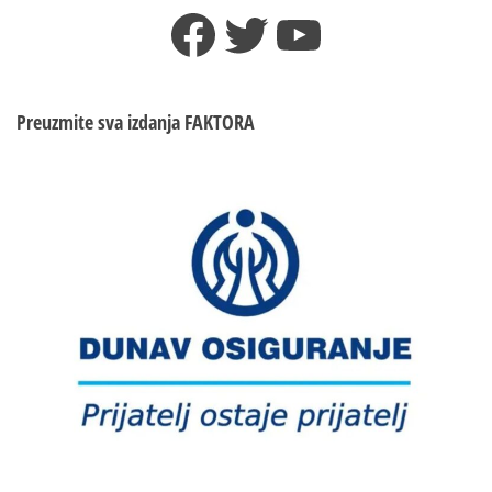
Facebook
Twitter
YouTube
Pogledajte
kad
startuje
Srbija
Preuzmite sva izdanja
FAKTORA