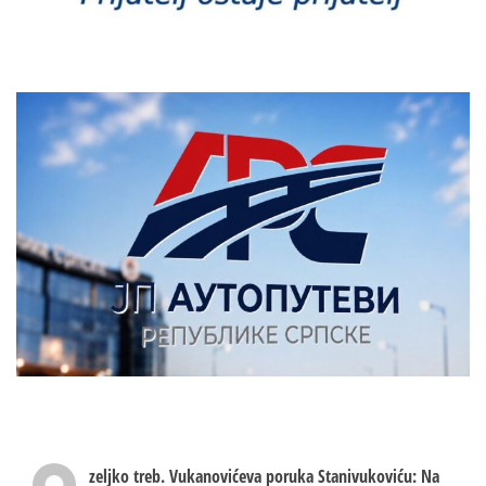
peleta?
zeljko treb.
Vukanovićeva poruka Stanivukoviću: Na