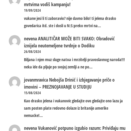
mrtvima vodiš kampanju!
19/09/2024
vukane jesi li ti zaboravio? nije davno bilo! ti jelena drasko
govedarica itd. ste i dosli u N:S:preko mrtvi na…
nevena
ANALITIČAR MOŽE BITI SVAKO: Obradović
iznijela neutemeljene tvrdnje o Dodiku
26/08/2024
Biljana i njen muz sluge natoa i mrzitelji pravoslavnog naroda!!!
neka ide da pljuje po svojoj zemlji a ne po…
jovanmravica
Nebojša Drinić i izbjegavanje priče o
imovini – PREZNOJAVANJE U STUDIJU
15/08/2024
Kao drasko jelena i vukanovic gledajte ovo gledajte ono lazu ja
sam posten plate redovno dolaze iz britanije amerike
nemacke!…
nevena
Vukanović potpuno izgubio razum: Priviđaju mu