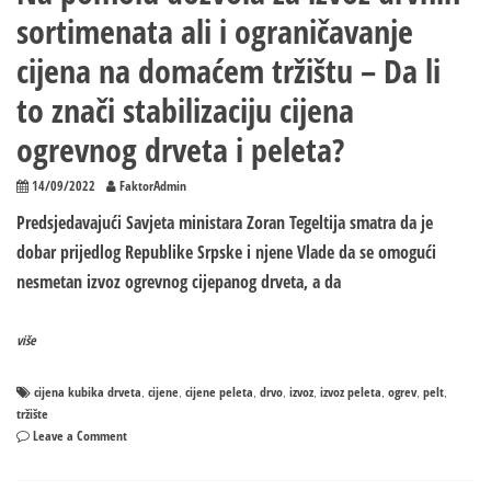
sortimenata ali i ograničavanje
cijena na domaćem tržištu – Da li
to znači stabilizaciju cijena
ogrevnog drveta i peleta?
14/09/2022
FaktorAdmin
Predsjedavajući Savjeta ministara Zoran Tegeltija smatra da je
dobar prijedlog Republike Srpske i njene Vlade da se omogući
nesmetan izvoz ogrevnog cijepanog drveta, a da
više
cijena kubika drveta
cijene
cijene peleta
drvo
izvoz
izvoz peleta
ogrev
pelt
,
,
,
,
,
,
,
,
tržište
on
Leave a Comment
Na
pomolu