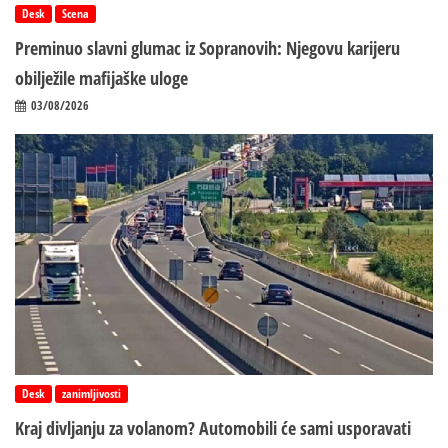
Desk
Scena
Preminuo slavni glumac iz Sopranovih: Njegovu karijeru
obilježile mafijaške uloge
03/08/2026
Desk
zanimljivosti
Kraj divljanju za volanom? Automobili će sami usporavati