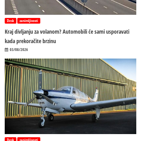
Desk
zanimljivosti
Kraj divljanju za volanom? Automobili će sami usporavati
kada prekoračite brzinu
03/08/2026
Desk
zanimljivosti