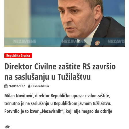
Republika Srpska
Direktor Civilne zaštite RS završio
na saslušanju u Tužilaštvu
26/09/2022
FaktorAdmin
Milan Novitović, direktor Republičke uprave civilne zaštite,
trenutno je na saslušanju u Republičkom javnom tužilaštvu.
Potvrdio je to izvor „Nezavisnih“, koji nije mogao da otkrije
više