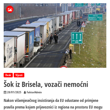
oktobra
vozači
iz
BiH
u
EU
neće
više
biti
turisti?
Desk
Vijesti
Šok iz Brisela, vozači nemoćni
28/01/2025
FaktorAdmin
Nakon višemjesečnog insistiranja da EU odustane od primjene
pravila prema kojem prijevoznici iz regiona na prostoru EU mogu