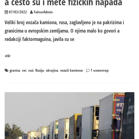
a često su i mete fizičkih napada
07/03/2022
FaktorAdmin
Veliki broj vozača kamiona, rusa, zaglavljeno je na pakrizima i
granicima u evropskim zemljama. O njima malo ko govori a
redakciji faktormaguina, javila su se
više
на
granica
rat
rusi
Rusija
ukrajina
vozači kamiona
1 коментар
,
,
,
,
,
O
njima
niko
ne
priča:
Rusi,
vozači
kamiona,
zaglavljeni
u
evropskim