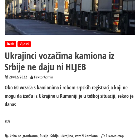
zemljama
ostaju
bez
hrane
i
novca
a
Desk
Vijesti
često
Ukrajinci vozačima kamiona iz
su
i
Srbije ne daju ni HLJEB
mete
fizičkih
28/02/2022
FaktorAdmin
napada
Oko 60 vozača s kamionima i robom srpskih registracija koji ne
mogu da izađu iz Ukrajine u Rumuniji je u teškoj situaciji, rekao je
danas
više
на
kriza na granicama
Rusija
Srbija
ukrajina
vozači kamiona
1 коментар
,
,
,
,