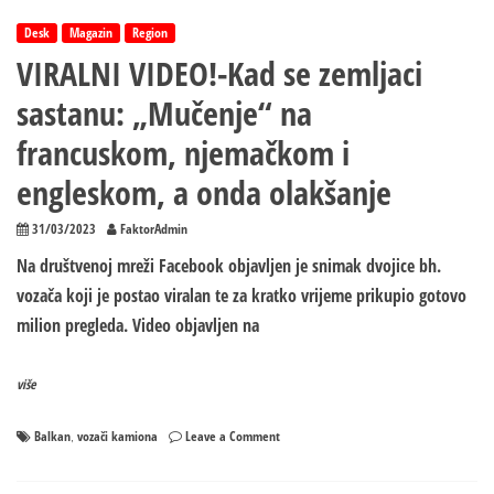
Desk
Magazin
Region
VIRALNI VIDEO!-Kad se zemljaci
sastanu: „Mučenje“ na
francuskom, njemačkom i
engleskom, a onda olakšanje
31/03/2023
FaktorAdmin
Na društvenoj mreži Facebook objavljen je snimak dvojice bh.
vozača koji je postao viralan te za kratko vrijeme prikupio gotovo
milion pregleda. Video objavljen na
više
on
Balkan
vozači kamiona
Leave a Comment
,
VIRALNI
VIDEO!-