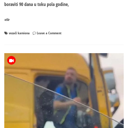
boraviti 90 dana u toku pola godine,
više
on
vozači kamiona
Leave a Comment
Šok
iz
Brisela,
vozači
nemoćni