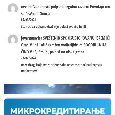
nevena
Vukanović potpuno izgubio razum: Priviđaju mu
se Draško i Gorica
05/08/2024
Sta reci za vukanovica? nije bolest sve sto boli!!!
jovanmravica
SVEŠTENIK SPC OSUDIO JOVANU JEREMIĆ!
Otac Miloš Lučić zgrožen voditeljkinim BOGOHULNIM
ČINOM: E, Srbijo, pala si na niske grane
25/07/2024
Boze dragi koje sve starlete nakaze sramote crkvu i srpsku
uniformu!!!