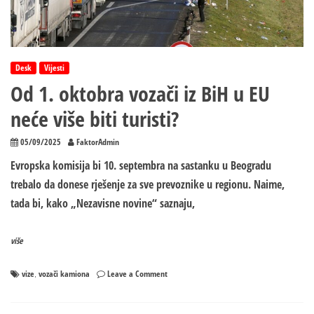
Balkana:
„Poslednji
sastanak
je
bio
Desk
Vijesti
KATASTROFALAN!“
Od 1. oktobra vozači iz BiH u EU
neće više biti turisti?
05/09/2025
FaktorAdmin
Evropska komisija bi 10. septembra na sastanku u Beogradu
trebalo da donese rješenje za sve prevoznike u regionu. Naime,
tada bi, kako „Nezavisne novine“ saznaju,
više
on
vize
vozači kamiona
Leave a Comment
,
Od
1.