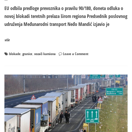
EU odbila predloge prevoznika o pravilu 90/180, doneta odluka o
novoj blokadi teretnih prelaza širom regiona Predsednik poslovnog
udruženja Međunarodni transport Neđo Mandić izjavio je
više
on
blokade
granice
vozači kamiona
Leave a Comment
,
,
SPREMA
SE
NOVA
BLOKADA
GRANIČNIH
PRELAZA!
Propali
pregovori,
odbijeni
svi
predlozi
vozača
Zapadnog