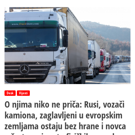
Kad
se
zemljaci
sastanu:
„Mučenje“
na
francuskom,
njemačkom
i
engleskom,
a
onda
olakšanje
Desk
Vijesti
O njima niko ne priča: Rusi, vozači
kamiona, zaglavljeni u evropskim
zemljama ostaju bez hrane i novca