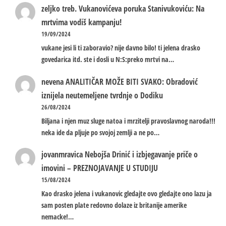
zeljko treb.
Vukanovićeva poruka Stanivukoviću: Na
mrtvima vodiš kampanju!
19/09/2024
vukane jesi li ti zaboravio? nije davno bilo! ti jelena drasko
govedarica itd. ste i dosli u N:S:preko mrtvi na…
nevena
ANALITIČAR MOŽE BITI SVAKO: Obradović
iznijela neutemeljene tvrdnje o Dodiku
26/08/2024
Biljana i njen muz sluge natoa i mrzitelji pravoslavnog naroda!!!
neka ide da pljuje po svojoj zemlji a ne po…
jovanmravica
Nebojša Drinić i izbjegavanje priče o
imovini – PREZNOJAVANJE U STUDIJU
15/08/2024
Kao drasko jelena i vukanovic gledajte ovo gledajte ono lazu ja
sam posten plate redovno dolaze iz britanije amerike
nemacke!…