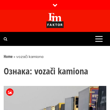
Skip
to
content
Faktor magazin
Uvijek presudan
Home
»
vozači kamiona
Ознака:
vozači kamiona