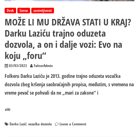
Desk
Scena
zanimljivosti
MOŽE LI MU DRŽAVA STATI U KRAJ?
Darku Laziću trajno oduzeta
dozvola, a on i dalje vozi: Evo na
koju „foru“
03/03/2023
FaktorAdmin
Folkeru Darku Laziću je 2013. godine trajno oduzeta vozačka
dozvola zbog kršenja saobraćajnih propisa, međutim, s vremena na
vreme pevač se pohvali da ne „mari za zakone“ i
više
on
Darko Lazić
vozačka dozvola
Leave a Comment
,
MOŽE
LI