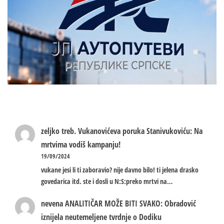
zeljko treb.
Vukanovićeva poruka Stanivukoviću: Na
mrtvima vodiš kampanju!
19/09/2024
vukane jesi li ti zaboravio? nije davno bilo! ti jelena drasko
govedarica itd. ste i dosli u N:S:preko mrtvi na…
nevena
ANALITIČAR MOŽE BITI SVAKO: Obradović
iznijela neutemeljene tvrdnje o Dodiku