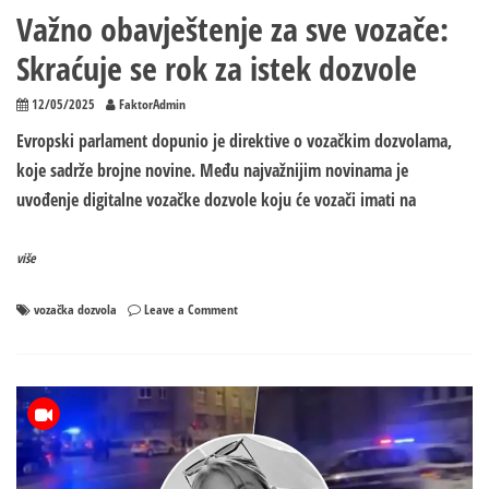
Važno obavještenje za sve vozače:
Skraćuje se rok za istek dozvole
12/05/2025
FaktorAdmin
Evropski parlament dopunio je direktive o vozačkim dozvolama,
koje sadrže brojne novine. Među najvažnijim novinama je
uvođenje digitalne vozačke dozvole koju će vozači imati na
više
on
vozačka dozvola
Leave a Comment
Važno
obavještenje
za
sve
vozače:
Skraćuje
se
rok