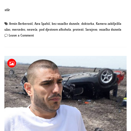
više
Armin Berberović
Azra Spahić
bez vozačke dozvole
doktorka
Kamera zabilježila
,
,
,
,
užas
mercedes
nesreća
pod djestvom alkohola
protesti
Sarajevo
vozačka dozvola
,
,
,
,
,
,
on
Leave a Comment
Kamera
zabilježila
užas:
Pijan
autom
usmrtio
mladu
doktoricu
u
Sarajevu!
UZNEMIRUJUĆI
SNIMCI