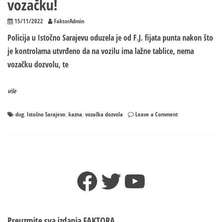
vozačku!
15/11/2022
FaktorAdmin
Policija u Istočno Sarajevu oduzela je od F.J. fijata punta nakon što
je kontrolama utvrđeno da na vozilu ima lažne tablice, nema
vozačku dozvolu, te
više
on
dug
Istočno Sarajevo
kazna
vozačka dozvola
Leave a Comment
,
,
,
Policija
oduzela
vozilo
zbog
astronomskog
Facebook
Twitter
YouTube
duga
za
kazne:
Na
auto
Preuzmite sva izdanja
FAKTORA