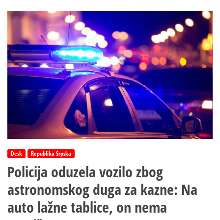
MU
DRŽAVA
STATI
U
KRAJ?
Darku
Laziću
trajno
oduzeta
dozvola,
a
on
i
dalje
vozi:
Evo
Desk
Republika Srpska
na
Policija oduzela vozilo zbog
koju
„foru“
astronomskog duga za kazne: Na
auto lažne tablice, on nema