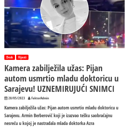
za
istek
dozvole
Desk
Vijesti
Kamera zabilježila užas: Pijan
autom usmrtio mladu doktoricu u
Sarajevu! UZNEMIRUJUĆI SNIMCI
28/05/2023
FaktorAdmin
Kamera zabilježila užas: Pijan autom usmrtio mladu doktoricu u
Sarajevu. Armin Berberović koji je izazvao tešku saobraćajnu
nesreću u kojoj je nastradala mlada doktorka Azra