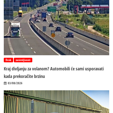
Desk
zanimljivosti
Kraj divljanju za volanom? Automobili će sami usporavati
kada prekoračite brzinu
03/08/2026