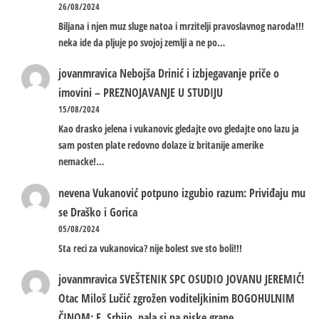
26/08/2024
Biljana i njen muz sluge natoa i mrzitelji pravoslavnog naroda!!!
neka ide da pljuje po svojoj zemlji a ne po…
jovanmravica
Nebojša Drinić i izbjegavanje priče o
imovini – PREZNOJAVANJE U STUDIJU
15/08/2024
Kao drasko jelena i vukanovic gledajte ovo gledajte ono lazu ja
sam posten plate redovno dolaze iz britanije amerike
nemacke!…
nevena
Vukanović potpuno izgubio razum: Priviđaju mu
se Draško i Gorica
05/08/2024
Sta reci za vukanovica? nije bolest sve sto boli!!!
jovanmravica
SVEŠTENIK SPC OSUDIO JOVANU JEREMIĆ!
Otac Miloš Lučić zgrožen voditeljkinim BOGOHULNIM
ČINOM: E, Srbijo, pala si na niske grane