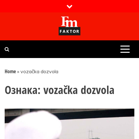
Skip
to
content
Faktor magazin
Uvijek presudan
Home
»
vozačka dozvola
Ознака:
vozačka dozvola