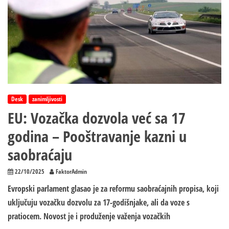
Desk
zanimljivosti
EU: Vozačka dozvola već sa 17
godina – Pooštravanje kazni u
saobraćaju
22/10/2025
FaktorAdmin
Evropski parlament glasao je za reformu saobraćajnih propisa, koji
uključuju vozačku dozvolu za 17-godišnjake, ali da voze s
pratiocem. Novost je i produženje važenja vozačkih