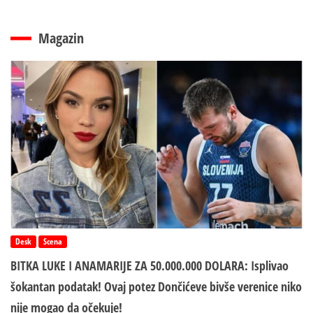
Magazin
Desk
Scena
BITKA LUKE I ANAMARIJE ZA 50.000.000 DOLARA: Isplivao
šokantan podatak! Ovaj potez Dončićeve bivše verenice niko
nije mogao da očekuje!