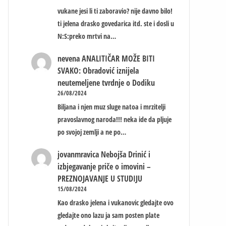
vukane jesi li ti zaboravio? nije davno bilo!
ti jelena drasko govedarica itd. ste i dosli u
N:S:preko mrtvi na…
nevena
ANALITIČAR MOŽE BITI
SVAKO: Obradović iznijela
neutemeljene tvrdnje o Dodiku
26/08/2024
Biljana i njen muz sluge natoa i mrzitelji
pravoslavnog naroda!!! neka ide da pljuje
po svojoj zemlji a ne po…
jovanmravica
Nebojša Drinić i
izbjegavanje priče o imovini –
PREZNOJAVANJE U STUDIJU
15/08/2024
Kao drasko jelena i vukanovic gledajte ovo
gledajte ono lazu ja sam posten plate