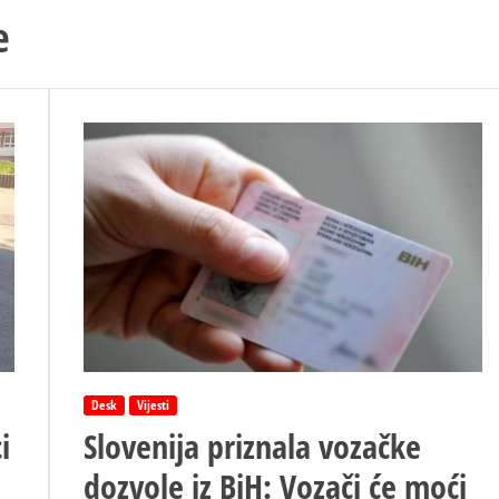
e
Desk
Vijesti
i
Slovenija priznala vozačke
dozvole iz BiH: Vozači će moći