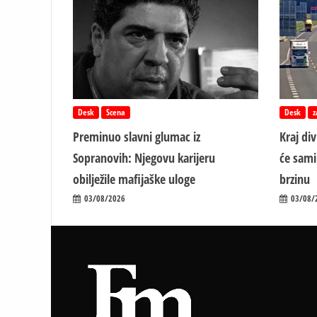
Desk
Scena
Desk
z
Preminuo slavni glumac iz
Kraj di
Sopranovih: Njegovu karijeru
će sami
obilježile mafijaške uloge
brzinu
03/08/2026
03/08/