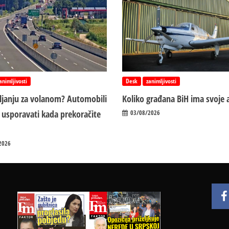
animljivosti
Desk
zanimljivosti
vljanju za volanom? Automobili
Koliko građana BiH ima svoje 
 usporavati kada prekoračite
03/08/2026
2026