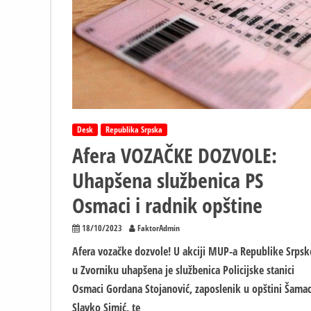
polaganje
vozačkih
Desk
Republika Srpska
Afera VOZAČKE DOZVOLE:
Uhapšena službenica PS
Osmaci i radnik opštine
18/10/2023
FaktorAdmin
Afera vozačke dozvole! U akciji MUP-a Republike Srpsk
u Zvorniku uhapšena je službenica Policijske stanici
Osmaci Gordana Stojanović, zaposlenik u opštini Šama
Slavko Simić, te