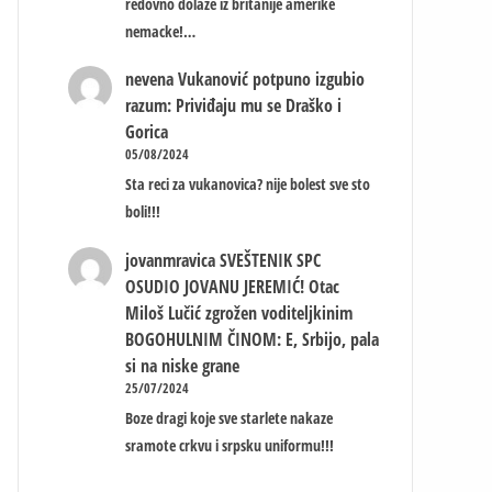
redovno dolaze iz britanije amerike
nemacke!…
nevena
Vukanović potpuno izgubio
razum: Priviđaju mu se Draško i
Gorica
05/08/2024
Sta reci za vukanovica? nije bolest sve sto
boli!!!
jovanmravica
SVEŠTENIK SPC
OSUDIO JOVANU JEREMIĆ! Otac
Miloš Lučić zgrožen voditeljkinim
BOGOHULNIM ČINOM: E, Srbijo, pala
si na niske grane
25/07/2024
Boze dragi koje sve starlete nakaze
sramote crkvu i srpsku uniformu!!!