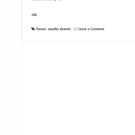
više
on
Osmaci
vozačke dozvole
Leave a Comment
,
Afera
VOZAČKE
DOZVOLE:
Uhapšena
službenica
PS
Osmaci
i
radnik
opštine