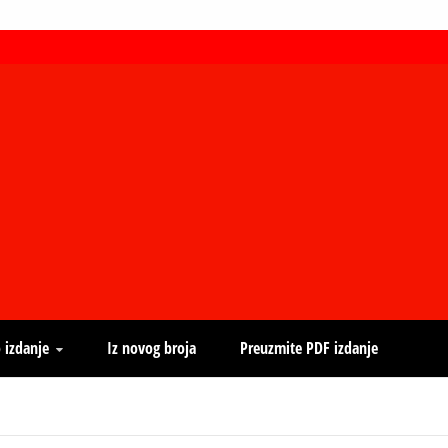
 izdanje
Iz novog broja
Preuzmite PDF izdanje