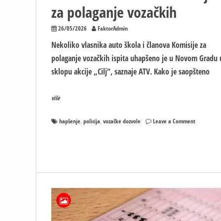
za polaganje vozačkih
26/05/2026
FaktorAdmin
Nekoliko vlasnika auto škola i članova Komisije za
polaganje vozačkih ispita uhapšeno je u Novom Gradu 
sklopu akcije „Cilj“, saznaje ATV. Kako je saopšteno
više
on
hapšenje
policija
vozačke dozvole
Leave a Comment
,
,
Akcija
„Cilj“:
Uhapšeni
vlasnici
auto
škola
i
članovi
Komisije
za