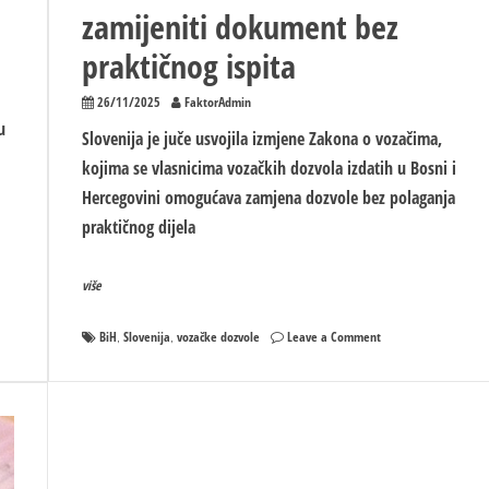
zamijeniti dokument bez
praktičnog ispita
26/11/2025
FaktorAdmin
u
Slovenija je juče usvojila izmjene Zakona o vozačima,
kojima se vlasnicima vozačkih dozvola izdatih u Bosni i
Hercegovini omogućava zamjena dozvole bez polaganja
praktičnog dijela
više
on
BiH
Slovenija
vozačke dozvole
Leave a Comment
,
,
Slovenija
priznala
vozačke
dozvole
iz
BiH:
Vozači