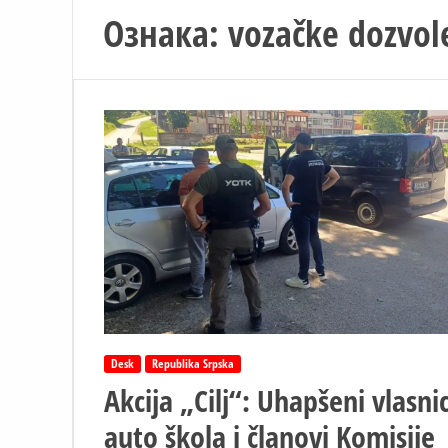
Ознака:
vozačke dozvol
Desk
Republika Srpska
Akcija „Cilj“: Uhapšeni vlasnic
auto škola i članovi Komisije