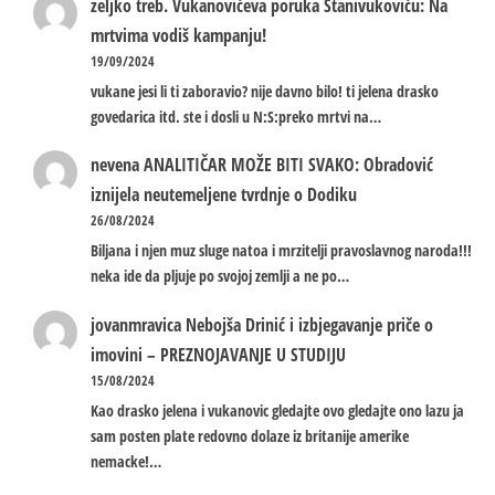
zeljko treb.
Vukanovićeva poruka Stanivukoviću: Na
mrtvima vodiš kampanju!
19/09/2024
vukane jesi li ti zaboravio? nije davno bilo! ti jelena drasko
govedarica itd. ste i dosli u N:S:preko mrtvi na…
nevena
ANALITIČAR MOŽE BITI SVAKO: Obradović
iznijela neutemeljene tvrdnje o Dodiku
26/08/2024
Biljana i njen muz sluge natoa i mrzitelji pravoslavnog naroda!!!
neka ide da pljuje po svojoj zemlji a ne po…
jovanmravica
Nebojša Drinić i izbjegavanje priče o
imovini – PREZNOJAVANJE U STUDIJU
15/08/2024
Kao drasko jelena i vukanovic gledajte ovo gledajte ono lazu ja
sam posten plate redovno dolaze iz britanije amerike
nemacke!…