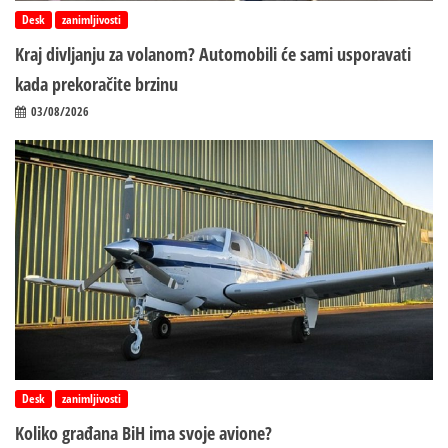
Desk
zanimljivosti
Kraj divljanju za volanom? Automobili će sami usporavati
kada prekoračite brzinu
03/08/2026
Desk
zanimljivosti
Koliko građana BiH ima svoje avione?