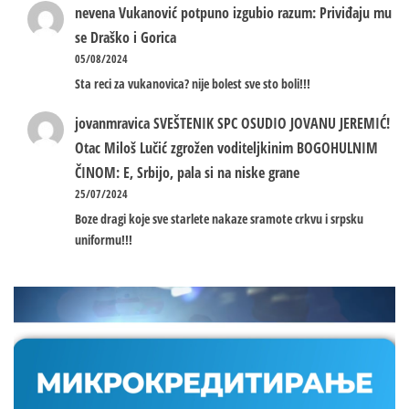
nevena
Vukanović potpuno izgubio razum: Priviđaju mu
se Draško i Gorica
05/08/2024
Sta reci za vukanovica? nije bolest sve sto boli!!!
jovanmravica
SVEŠTENIK SPC OSUDIO JOVANU JEREMIĆ!
Otac Miloš Lučić zgrožen voditeljkinim BOGOHULNIM
ČINOM: E, Srbijo, pala si na niske grane
25/07/2024
Boze dragi koje sve starlete nakaze sramote crkvu i srpsku
uniformu!!!