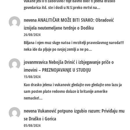
vukane jesi li ti zaboravio? nije davno bilo! ti jelena drasko
govedarica itd. ste i dosli u N:S:preko mrtvi na…
nevena
ANALITIČAR MOŽE BITI SVAKO: Obradović
iznijela neutemeljene tvrdnje o Dodiku
26/08/2024
Biljana i njen muz sluge natoa i mrzitelji pravoslavnog naroda!!!
neka ide da pljuje po svojoj zemlji a ne po…
jovanmravica
Nebojša Drinić i izbjegavanje priče o
imovini – PREZNOJAVANJE U STUDIJU
15/08/2024
Kao drasko jelena i vukanovic gledajte ovo gledajte ono lazu ja
sam posten plate redovno dolaze iz britanije amerike
nemacke!…
nevena
Vukanović potpuno izgubio razum: Priviđaju mu
se Draško i Gorica
05/08/2024