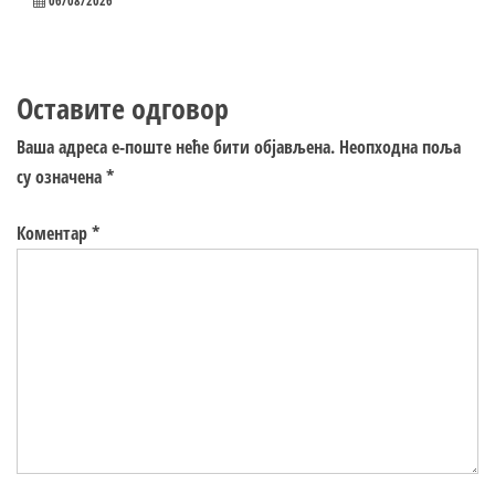
06/08/2026
Оставите одговор
Ваша адреса е-поште неће бити објављена.
Неопходна поља
су означена
*
Коментар
*