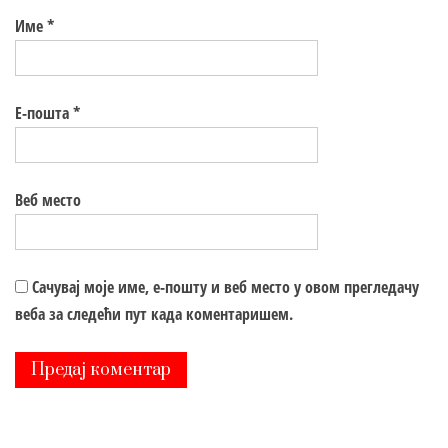
Име
*
Е-пошта
*
Веб место
Сачувај моје име, е-пошту и веб место у овом прегледачу
веба за следећи пут када коментаришем.