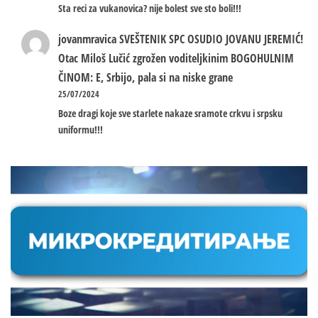
Sta reci za vukanovica? nije bolest sve sto boli!!!
jovanmravica
SVEŠTENIK SPC OSUDIO JOVANU JEREMIĆ!
Otac Miloš Lučić zgrožen voditeljkinim BOGOHULNIM
ČINOM: E, Srbijo, pala si na niske grane
25/07/2024
Boze dragi koje sve starlete nakaze sramote crkvu i srpsku
uniformu!!!