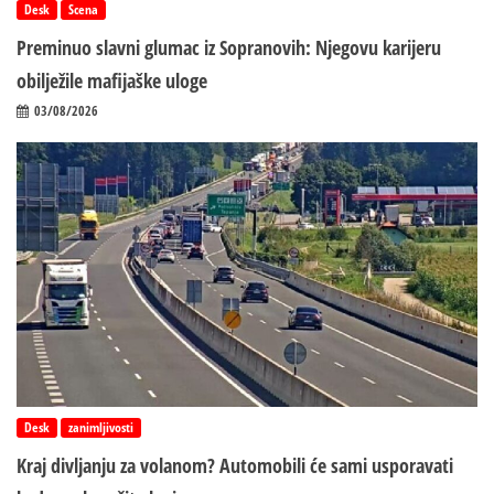
Desk
Scena
Preminuo slavni glumac iz Sopranovih: Njegovu karijeru
obilježile mafijaške uloge
03/08/2026
Desk
zanimljivosti
Kraj divljanju za volanom? Automobili će sami usporavati