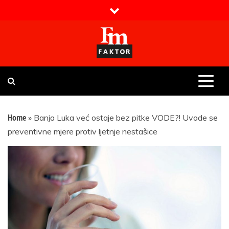
Skip
to
content
Faktor magazin
Uvijek presudan
Home
»
Banja Luka već ostaje bez pitke VODE?! Uvode se
preventivne mjere protiv ljetnje nestašice