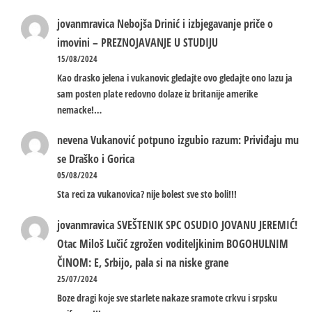
jovanmravica
Nebojša Drinić i izbjegavanje priče o
imovini – PREZNOJAVANJE U STUDIJU
15/08/2024
Kao drasko jelena i vukanovic gledajte ovo gledajte ono lazu ja
sam posten plate redovno dolaze iz britanije amerike
nemacke!…
nevena
Vukanović potpuno izgubio razum: Priviđaju mu
se Draško i Gorica
05/08/2024
Sta reci za vukanovica? nije bolest sve sto boli!!!
jovanmravica
SVEŠTENIK SPC OSUDIO JOVANU JEREMIĆ!
Otac Miloš Lučić zgrožen voditeljkinim BOGOHULNIM
ČINOM: E, Srbijo, pala si na niske grane
25/07/2024
Boze dragi koje sve starlete nakaze sramote crkvu i srpsku