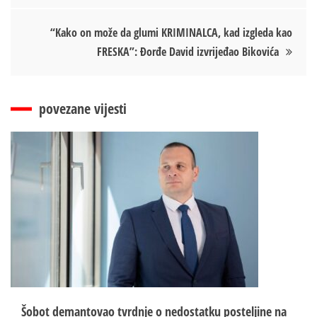
“Kako on može da glumi KRIMINALCA, kad izgleda kao
FRESKA”: Đorđe David izvrijeđao Bikovića
povezane vijesti
Šobot demantovao tvrdnje o nedostatku posteljine na