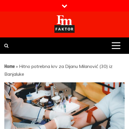
Skip
to
content
Faktor magazin
Uvijek presudan
Home
»
Hitno potrebna krv za Dijanu Milanović (30) iz
Banjaluke