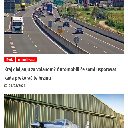
Desk
zanimljivosti
Kraj divljanju za volanom? Automobili će sami usporavati
kada prekoračite brzinu
03/08/2026