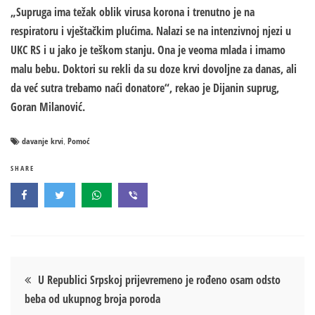
„Supruga ima težak oblik virusa korona i trenutno je na
respiratoru i vještačkim plućima. Nalazi se na intenzivnoj njezi u
UKC RS i u jako je teškom stanju. Ona je veoma mlada i imamo
malu bebu. Doktori su rekli da su doze krvi dovoljne za danas, ali
da već sutra trebamo naći donatore“, rekao je Dijanin suprug,
Goran Milanović.
davanje krvi
Pomoć
,
SHARE
Кретање
U Republici Srpskoj prijevremeno je rođeno osam odsto
beba od ukupnog broja poroda
чланка