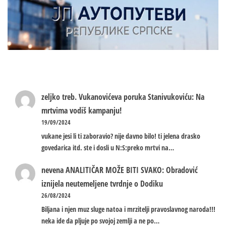
zeljko treb.
Vukanovićeva poruka Stanivukoviću: Na
mrtvima vodiš kampanju!
19/09/2024
vukane jesi li ti zaboravio? nije davno bilo! ti jelena drasko
govedarica itd. ste i dosli u N:S:preko mrtvi na…
nevena
ANALITIČAR MOŽE BITI SVAKO: Obradović
iznijela neutemeljene tvrdnje o Dodiku
26/08/2024
Biljana i njen muz sluge natoa i mrzitelji pravoslavnog naroda!!!
neka ide da pljuje po svojoj zemlji a ne po…