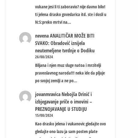
vukane jesi li ti zaboravio? nije davno bilo!
ti jelena drasko govedarica itd. ste i dosli u
N:S:preko mrtvi na…
nevena
ANALITIČAR MOŽE BITI
SVAKO: Obradović iznijela
neutemeljene tvrdnje o Dodiku
26/08/2024
Biljana i njen muz sluge natoa i mrzitelji
pravoslavnog naroda!!! neka ide da pljuje
po svojoj zemlji a ne po…
jovanmravica
Nebojša Drinić i
izbjegavanje priče o imovini –
PREZNOJAVANJE U STUDIJU
15/08/2024
Kao drasko jelena i vukanovic gledajte ovo
gledajte ono lazu ja sam posten plate