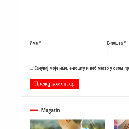
Име
*
Е-пошта
*
Сачувај моје име, е-пошту и веб место у овом п
Magazin