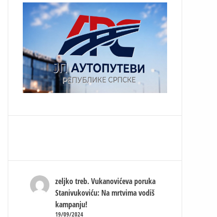
zeljko treb.
Vukanovićeva poruka
Stanivukoviću: Na mrtvima vodiš
kampanju!
19/09/2024