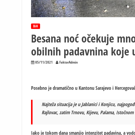
BiH
Besana noć očekuje mno
obilnih padavnina koje u
05/11/2021
FaktorAdmin
Posebno je dramatično u Kantonu Sarajevo i Hercegov
Najteža situacija je u Jablanici i Konjicu, najpogo
Rajlovac, zatim Trnovu, Kijevu, Palama, Istočnom
Iako je tokom dana smanjio intenzitet padavina, a vodo