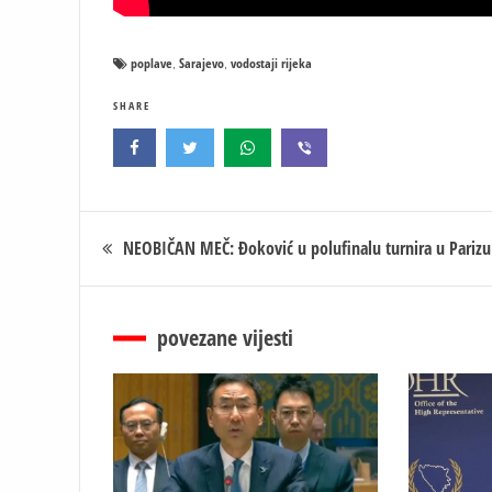
poplave
Sarajevo
vodostaji rijeka
,
,
SHARE
Кретање
NEOBIČAN MEČ: Đoković u polufinalu turnira u Parizu
чланка
povezane vijesti