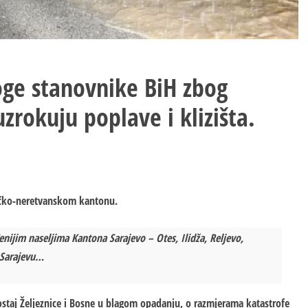
ge stanovnike BiH zbog
zrokuju poplave i klizišta.
ačko-neretvanskom kantonu.
đenijim naseljima Kantona Sarajevo – Otes, Ilidža, Reljevo,
 Sarajevu…
staj Željeznice i Bosne u blagom opadanju, o razmjerama katastrofe