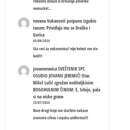
redovno dolaze iz britanije amerike
nemacke!…
nevena
Vukanović potpuno izgubio
razum: Priviđaju mu se Draško i
Gorica
05/08/2024
Sta reci za vukanovica? nije bolest sve sto
boli!!!
jovanmravica
SVEŠTENIK SPC
OSUDIO JOVANU JEREMIĆ! Otac
Miloš Lučić zgrožen voditeljkinim
BOGOHULNIM ČINOM: E, Srbijo, pala
si na niske grane
25/07/2024
Boze dragi koje sve starlete nakaze
sramote crkvu i srpsku uniformu!!!