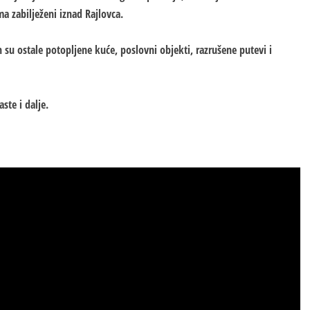
a zabilježeni iznad Rajlovca.
 su ostale potopljene kuće, poslovni objekti, razrušene putevi i
ste i dalje.