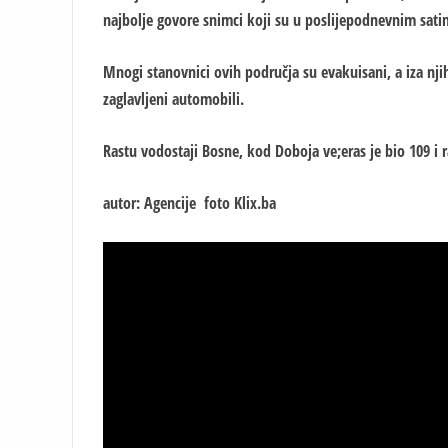
najbolje govore snimci koji su u poslijepodnevnim satim
Mnogi stanovnici ovih područja su evakuisani, a iza njih
zaglavljeni automobili.
Rastu vodostaji Bosne, kod Doboja ve;eras je bio 109 i ra
autor: Agencije foto Klix.ba