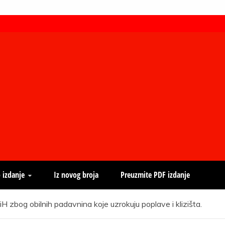
 izdanje
Iz novog broja
Preuzmite PDF izdanje
zbog obilnih padavnina koje uzrokuju poplave i klizišta.