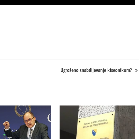
Ugroženo snabdijevanje kiseonikom?