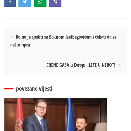
Кретање
Bolno je sjediti sa Bakirom Izetbegovićem i čekati da se
nešto riješi
чланка
CIJENE GASA u Evropi „LETE U NEBO“!
povezane vijesti