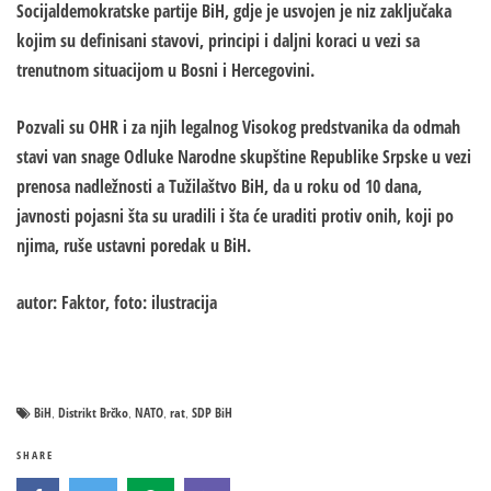
Socijaldemokratske partije BiH, gdje je usvojen je niz zaključaka
kojim su definisani stavovi, principi i daljni koraci u vezi sa
trenutnom situacijom u Bosni i Hercegovini.
Pozvali su OHR i za njih legalnog Visokog predstvanika da odmah
stavi van snage Odluke Narodne skupštine Republike Srpske u vezi
prenosa nadležnosti a Tužilaštvo BiH, da u roku od 10 dana,
javnosti pojasni šta su uradili i šta će uraditi protiv onih, koji po
njima, ruše ustavni poredak u BiH.
autor: Faktor, foto: ilustracija
BiH
Distrikt Brčko
NATO
rat
SDP BiH
,
,
,
,
SHARE