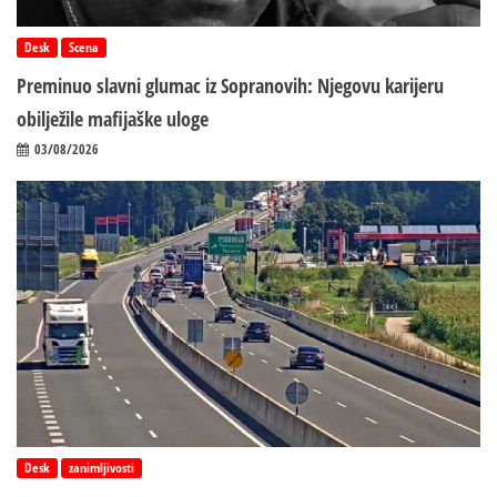
Desk
Scena
Preminuo slavni glumac iz Sopranovih: Njegovu karijeru
obilježile mafijaške uloge
03/08/2026
Desk
zanimljivosti