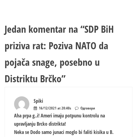
Jedan komentar na “
SDP BiH
priziva rat: Poziva NATO da
pojača snage, posebno u
Distriktu Brčko
”
Spiki
16/12/2021 at 20:40s
Одговори
Aha prpa g..i! Ameri imaju potpunu kontrolu na
upravljanju Brcko distrikta!
Neka se Dodo samo junaci moglo bi faliti kisika u B.