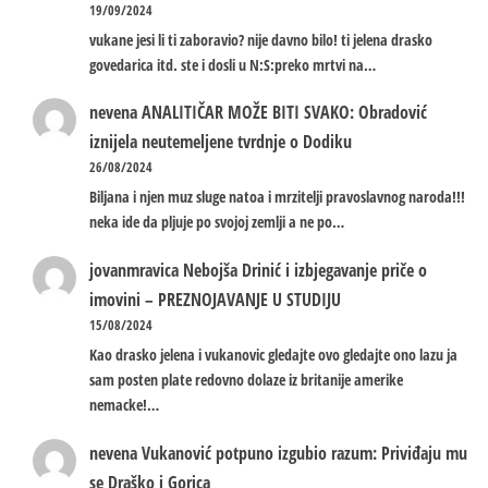
19/09/2024
vukane jesi li ti zaboravio? nije davno bilo! ti jelena drasko
govedarica itd. ste i dosli u N:S:preko mrtvi na…
nevena
ANALITIČAR MOŽE BITI SVAKO: Obradović
iznijela neutemeljene tvrdnje o Dodiku
26/08/2024
Biljana i njen muz sluge natoa i mrzitelji pravoslavnog naroda!!!
neka ide da pljuje po svojoj zemlji a ne po…
jovanmravica
Nebojša Drinić i izbjegavanje priče o
imovini – PREZNOJAVANJE U STUDIJU
15/08/2024
Kao drasko jelena i vukanovic gledajte ovo gledajte ono lazu ja
sam posten plate redovno dolaze iz britanije amerike
nemacke!…
nevena
Vukanović potpuno izgubio razum: Priviđaju mu
se Draško i Gorica