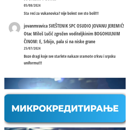
05/08/2024
Sta reci za vukanovica? nije bolest sve sto boli!!!
jovanmravica
SVEŠTENIK SPC OSUDIO JOVANU JEREMIĆ!
Otac Miloš Lučić zgrožen voditeljkinim BOGOHULNIM
ČINOM: E, Srbijo, pala si na niske grane
25/07/2024
Boze dragi koje sve starlete nakaze sramote crkvu i srpsku
uniformu!!!