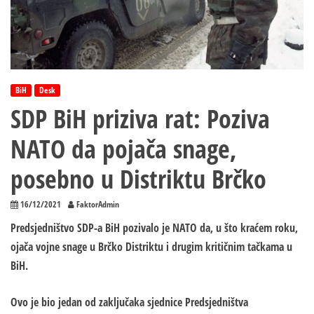
BiH
Desk
SDP BiH priziva rat: Poziva
NATO da pojača snage,
posebno u Distriktu Brčko
16/12/2021
FaktorAdmin
Predsjedništvo SDP-a BiH pozivalo je NATO da, u što kraćem roku,
ojača vojne snage u Brčko Distriktu i drugim kritičnim tačkama u
BiH.
Ovo je bio jedan od zaključaka sjednice Predsjedništva