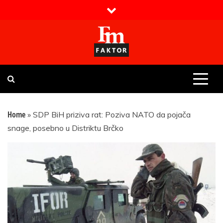
Skip
to
content
Faktor magazin
Uvijek presudan
Home
»
SDP BiH priziva rat: Poziva NATO da pojača
snage, posebno u Distriktu Brčko