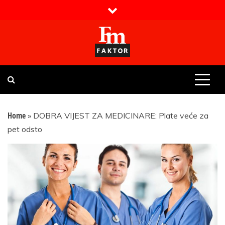
Skip
to
content
Faktor magazin
Uvijek presudan
Home
»
DOBRA VIJEST ZA MEDICINARE: Plate veće za
pet odsto