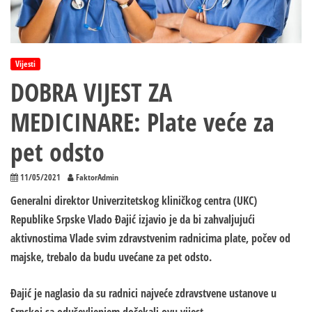
Vijesti
DOBRA VIJEST ZA
MEDICINARE: Plate veće za
pet odsto
11/05/2021
FaktorAdmin
Generalni direktor Univerzitetskog kliničkog centra (UKC)
Republike Srpske Vlado Đajić izjavio je da bi zahvaljujući
aktivnostima Vlade svim zdravstvenim radnicima plate, počev od
majske, trebalo da budu uvećane za pet odsto.
Đajić je naglasio da su radnici najveće zdravstvene ustanove u