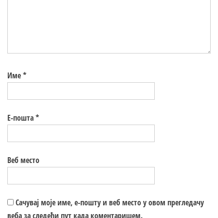
Име
*
Е-пошта
*
Веб место
Сачувај моје име, е-пошту и веб место у овом прегледачу
веба за следећи пут када коментаришем.