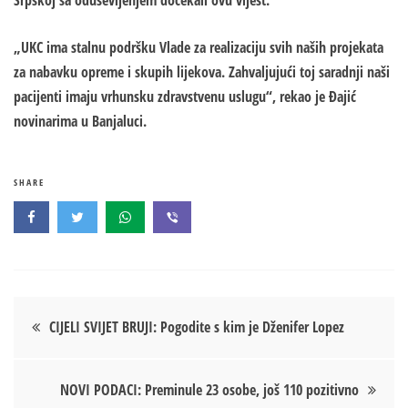
Srpskoj sa oduševljenjem dočekali ovu vijest.
„UKC ima stalnu podršku Vlade za realizaciju svih naših projekata
za nabavku opreme i skupih lijekova. Zahvaljujući toj saradnji naši
pacijenti imaju vrhunsku zdravstvenu uslugu“, rekao je Đajić
novinarima u Banjaluci.
SHARE
Кретање
CIJELI SVIJET BRUJI: Pogodite s kim je Dženifer Lopez
чланка
NOVI PODACI: Preminule 23 osobe, još 110 pozitivno