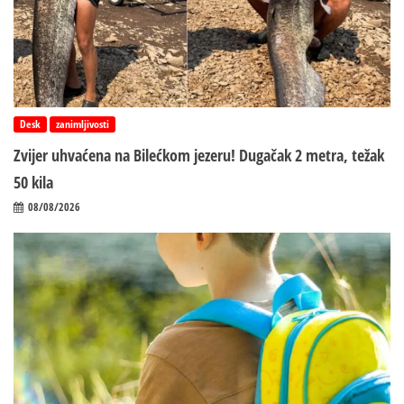
Desk
zanimljivosti
Zvijer uhvaćena na Bilećkom jezeru! Dugačak 2 metra, težak
50 kila
08/08/2026