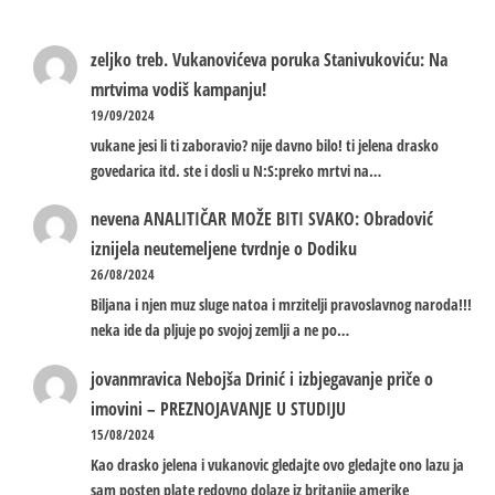
zeljko treb.
Vukanovićeva poruka Stanivukoviću: Na
mrtvima vodiš kampanju!
19/09/2024
vukane jesi li ti zaboravio? nije davno bilo! ti jelena drasko
govedarica itd. ste i dosli u N:S:preko mrtvi na…
nevena
ANALITIČAR MOŽE BITI SVAKO: Obradović
iznijela neutemeljene tvrdnje o Dodiku
26/08/2024
Biljana i njen muz sluge natoa i mrzitelji pravoslavnog naroda!!!
neka ide da pljuje po svojoj zemlji a ne po…
jovanmravica
Nebojša Drinić i izbjegavanje priče o
imovini – PREZNOJAVANJE U STUDIJU
15/08/2024
Kao drasko jelena i vukanovic gledajte ovo gledajte ono lazu ja
sam posten plate redovno dolaze iz britanije amerike