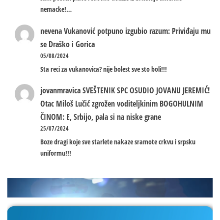
nemacke!…
nevena
Vukanović potpuno izgubio razum: Priviđaju mu
se Draško i Gorica
05/08/2024
Sta reci za vukanovica? nije bolest sve sto boli!!!
jovanmravica
SVEŠTENIK SPC OSUDIO JOVANU JEREMIĆ!
Otac Miloš Lučić zgrožen voditeljkinim BOGOHULNIM
ČINOM: E, Srbijo, pala si na niske grane
25/07/2024
Boze dragi koje sve starlete nakaze sramote crkvu i srpsku
uniformu!!!