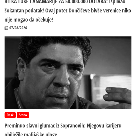
BITKA LUKE I ANAMARIJE ZA 50.000.000 DOLARA: Isplivao
šokantan podatak! Ovaj potez Dončićeve bivše verenice niko
nije mogao da očekuje!
07/08/2026
Desk
Scena
Preminuo slavni glumac iz Sopranovih: Njegovu karijeru
obilježile mafijaške uloge