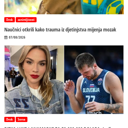
Desk
zanimljivosti
Naučnici otkrili kako trauma iz d‌jetinjstva mijenja mozak
07/08/2026
Desk
Scena