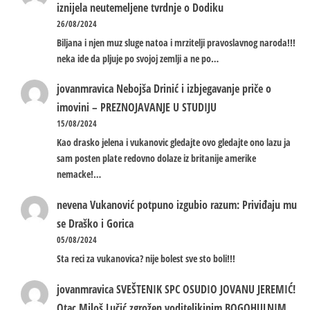
iznijela neutemeljene tvrdnje o Dodiku
26/08/2024
Biljana i njen muz sluge natoa i mrzitelji pravoslavnog naroda!!!
neka ide da pljuje po svojoj zemlji a ne po…
jovanmravica
Nebojša Drinić i izbjegavanje priče o
imovini – PREZNOJAVANJE U STUDIJU
15/08/2024
Kao drasko jelena i vukanovic gledajte ovo gledajte ono lazu ja
sam posten plate redovno dolaze iz britanije amerike
nemacke!…
nevena
Vukanović potpuno izgubio razum: Priviđaju mu
se Draško i Gorica
05/08/2024
Sta reci za vukanovica? nije bolest sve sto boli!!!
jovanmravica
SVEŠTENIK SPC OSUDIO JOVANU JEREMIĆ!
Otac Miloš Lučić zgrožen voditeljkinim BOGOHULNIM