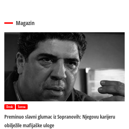
Magazin
Desk
Scena
Preminuo slavni glumac iz Sopranovih: Njegovu karijeru
obilježile mafijaške uloge