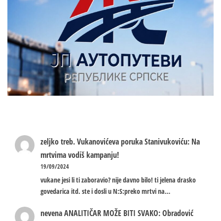
zeljko treb.
Vukanovićeva poruka Stanivukoviću: Na
mrtvima vodiš kampanju!
19/09/2024
vukane jesi li ti zaboravio? nije davno bilo! ti jelena drasko
govedarica itd. ste i dosli u N:S:preko mrtvi na…
nevena
ANALITIČAR MOŽE BITI SVAKO: Obradović