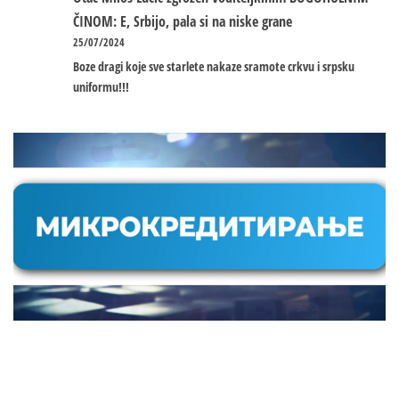
ČINOM: E, Srbijo, pala si na niske grane
25/07/2024
Boze dragi koje sve starlete nakaze sramote crkvu i srpsku
uniformu!!!