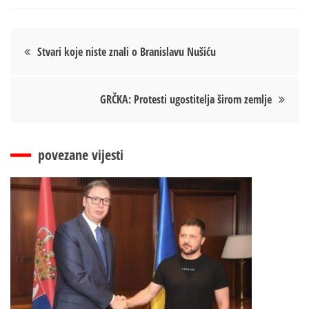
Кретање
Stvari koje niste znali o Branislavu Nušiću
чланка
GRČKA: Protesti ugostitelja širom zemlje
povezane vijesti