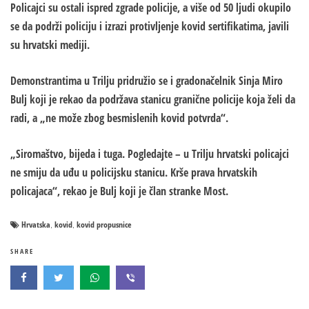
Policajci su ostali ispred zgrade policije, a više od 50 ljudi okupilo
se da podrži policiju i izrazi protivljenje kovid sertifikatima, javili
su hrvatski mediji.
Demonstrantima u Trilju pridružio se i gradonačelnik Sinja Miro
Bulj koji je rekao da podržava stanicu granične policije koja želi da
radi, a „ne može zbog besmislenih kovid potvrda“.
„Siromaštvo, bijeda i tuga. Pogledajte – u Trilju hrvatski policajci
ne smiju da uđu u policijsku stanicu. Krše prava hrvatskih
policajaca“, rekao je Bulj koji je član stranke Most.
Hrvatska
kovid
kovid propusnice
,
,
SHARE