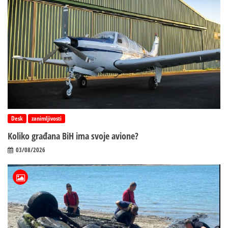
Desk
zanimljivosti
Koliko građana BiH ima svoje avione?
03/08/2026