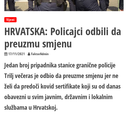
Vijesti
HRVATSKA: Policajci odbili da
preuzmu smjenu
17/11/2021
FaktorAdmin
Jedan broj pripadnika stanice granične policije
Trilj večeras je odbio da preuzme smjenu jer ne
želi da predoči kovid sertifikate koji su od danas
obavezni u svim javnim, državnim i lokalnim
službama u Hrvatskoj.