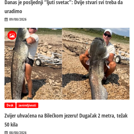
Danas je posljednji “ljuti svetac”: Dvije stvari svi treba da
uradimo
09/08/2026
Desk
zanimljivosti
Zvijer uhvaćena na Bilećkom jezeru! Dugačak 2 metra, težak
50 kila
08/08/2026