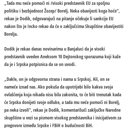
„Tada mu neće pomoći ni /visoki predstavnik EU za spoljnu
politiku i bezbjednost Žozep/ Borelj. Neka obavijesti koga hoće“,
rekao je Dodik, odgovarajući na pitanje očekuje li sankcije EU
nakon što je Incko rekao da će o zaključcima Skupštine obavijestiti
Borelja.
Dodik je rekao danas novinarima u Banjaluci da je visoki
predstavnik uveden Aneksom 10 Dejtonskog sporazuma koji kaže
da je i Srpska potpisnica da se on uvodi.
„Dakle, on je odgovorna strana i nama u Srpskoj. Ali, on se
nameće iznad nas. Ako pokuša da upotrijebi bilo kakva svoja
ovlašćenja koja nikada nisu bila zakonita, to će biti trenutak kada
će Srpska donijeti svoje odluke, a tada mu neće pomoći ni Borelj,
pa neka izvoli“, rekao je Dodik, komentarišući zaključke Narodne
skupštine u vezi sa pismom visokog predstavnika i inicijativom za
pregovore između Srpske i FBiH o budućnosti BiH.