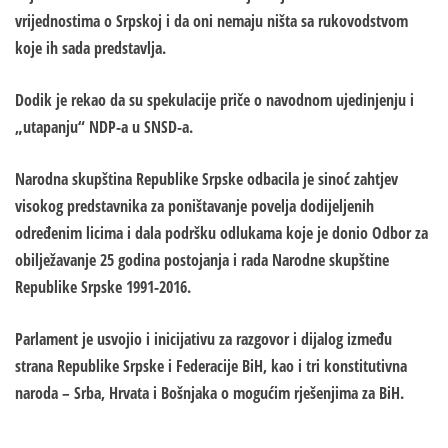
vrijednostima o Srpskoj i da oni nemaju ništa sa rukovodstvom
koje ih sada predstavlja.
Dodik je rekao da su spekulacije priče o navodnom ujedinjenju i
„utapanju“ NDP-a u SNSD-a.
Narodna skupština Republike Srpske odbacila je sinoć zahtjev
visokog predstavnika za poništavanje povelja dodijeljenih
određenim licima i dala podršku odlukama koje je donio Odbor za
obilježavanje 25 godina postojanja i rada Narodne skupštine
Republike Srpske 1991-2016.
Parlament je usvojio i inicijativu za razgovor i dijalog između
strana Republike Srpske i Federacije BiH, kao i tri konstitutivna
naroda – Srba, Hrvata i Bošnjaka o mogućim rješenjima za BiH.