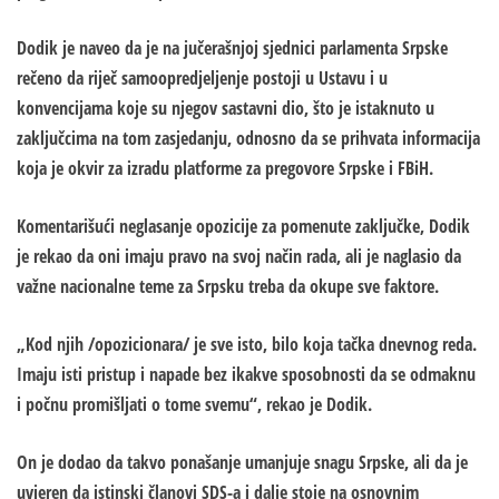
Dodik je naveo da je na jučerašnjoj sjednici parlamenta Srpske
rečeno da riječ samoopredjeljenje postoji u Ustavu i u
konvencijama koje su njegov sastavni dio, što je istaknuto u
zaključcima na tom zasjedanju, odnosno da se prihvata informacija
koja je okvir za izradu platforme za pregovore Srpske i FBiH.
Komentarišući neglasanje opozicije za pomenute zaključke, Dodik
je rekao da oni imaju pravo na svoj način rada, ali je naglasio da
važne nacionalne teme za Srpsku treba da okupe sve faktore.
„Kod njih /opozicionara/ je sve isto, bilo koja tačka dnevnog reda.
Imaju isti pristup i napade bez ikakve sposobnosti da se odmaknu
i počnu promišljati o tome svemu“, rekao je Dodik.
On je dodao da takvo ponašanje umanjuje snagu Srpske, ali da je
uvjeren da istinski članovi SDS-a i dalje stoje na osnovnim