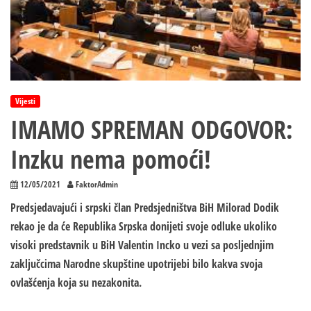
Vijesti
IMAMO SPREMAN ODGOVOR:
Inzku nema pomoći!
12/05/2021
FaktorAdmin
Predsjedavajući i srpski član Predsjedništva BiH Milorad Dodik
rekao je da će Republika Srpska donijeti svoje odluke ukoliko
visoki predstavnik u BiH Valentin Incko u vezi sa posljednjim
zaključcima Narodne skupštine upotrijebi bilo kakva svoja
ovlašćenja koja su nezakonita.