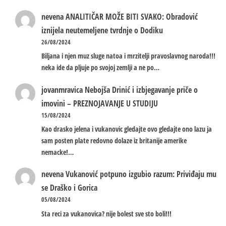
nevena
ANALITIČAR MOŽE BITI SVAKO: Obradović
iznijela neutemeljene tvrdnje o Dodiku
26/08/2024
Biljana i njen muz sluge natoa i mrzitelji pravoslavnog naroda!!!
neka ide da pljuje po svojoj zemlji a ne po…
jovanmravica
Nebojša Drinić i izbjegavanje priče o
imovini – PREZNOJAVANJE U STUDIJU
15/08/2024
Kao drasko jelena i vukanovic gledajte ovo gledajte ono lazu ja
sam posten plate redovno dolaze iz britanije amerike
nemacke!…
nevena
Vukanović potpuno izgubio razum: Priviđaju mu
se Draško i Gorica
05/08/2024
Sta reci za vukanovica? nije bolest sve sto boli!!!