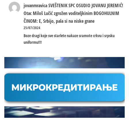
jovanmravica
SVEŠTENIK SPC OSUDIO JOVANU JEREMIĆ!
Otac Miloš Lučić zgrožen voditeljkinim BOGOHULNIM
ČINOM: E, Srbijo, pala si na niske grane
25/07/2024
Boze dragi koje sve starlete nakaze sramote crkvu i srpsku
uniformu!!!