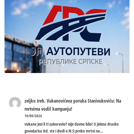
zeljko treb.
Vukanovićeva poruka Stanivukoviću: Na
mrtvima vodiš kampanju!
19/09/2024
vukane jesi li ti zaboravio? nije davno bilo! ti jelena drasko
govedarica itd. ste i dosli u N:S:preko mrtvi na…