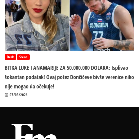
Desk
Scena
BITKA LUKE I ANAMARIJE ZA 50.000.000 DOLARA: Isplivao
šokantan podatak! Ovaj potez Dončićeve bivše verenice niko
nije mogao da očekuje!
07/08/2026