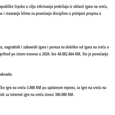
blike Srpske u cilju otkrivanja prekršaja iz oblasti igara na sreću,
 i stvaranju klime za povećanje discipline u primjeni propisa u
, nagradnih i zabavnih igara i poreza na dobitke od igara na sreću u
e prihod po istom osnovu u 2020. bio 48.882.864 KM, što je povećanje
naknada.
ke igre na sreću 3.000 KM po uplatnom mjestu, za igre na sreću na
 za internet igre na sreću iznosi 300.000 KM.