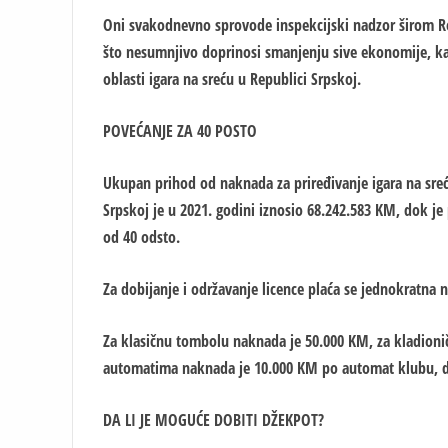
Oni svakodnevno sprovode inspekcijski nadzor širom Repu
što nesumnjivo doprinosi smanjenju sive ekonomije, kao
oblasti igara na sreću u Republici Srpskoj.
POVEĆANJE ZA 40 POSTO
Ukupan prihod od naknada za priređivanje igara na sreću
Srpskoj je u 2021. godini iznosio 68.242.583 KM, dok j
od 40 odsto.
Za dobijanje i održavanje licence plaća se jednokratna 
Za klasičnu tombolu naknada je 50.000 KM, za kladionič
automatima naknada je 10.000 KM po automat klubu, dok
DA LI JE MOGUĆE DOBITI DŽEKPOT?