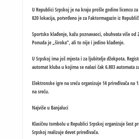
U Republici Srpskoj je na kraju prošle godine licencu z
820 lokacija, potvrđeno je za Faktormagazin iz Republič
Sportsko klađenje, kažu poznavaoci, obuhvata više od 20
Ponuda je „široka”, ali to nije i jedino klađenje.
U Srpskoj ima još mjesta i za ljubitelje džekpota. Regis
automat kluba u kojima se nalazi čak 6.803 automata za
Elektronske igre na sreću organizuje 14 priređivača na 1
na sreću.
Najviše u Banjaluci
Klasičnu tombolu u Republici Srpskoj organizuje šest pri
Srpskoj realizuje devet priređivača.