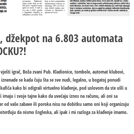
a, džekpot na 6.803 automata
OCKU?!
vješti igrač, Boža zvani Pub. Kladionice, tombole, automat klubovi,
 iznenade se kada čuju šta se sve nudi, legalno, u bogatoj ponudi
, kafića kako bi odigrali virtuelno klađenje, pod uslovom da ste ušli u
ači imaju i svoje tajne kako da uvećaju iznos na računu, ali oni sa
er od vaše zabave ili poroka nisu na dobitku samo oni koji organizuju
 potvrđuju da nismo Engleska, ali ipak i mi razloga za klađenje imamo.