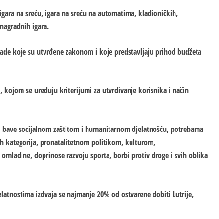
igara na sreću, igara na sreću na automatima, kladioničkih,
 nagradnih igara.
knade koje su utvrđene zakonom i koje predstavljaju prihod budžeta
, kojom se uređuju kriterijumi za utvrđivanje korisnika i način
i se bave socijalnom zaštitom i humanitarnom djelatnošću, potrebama
ih kategorija, pronatalitetnom politikom, kulturom,
omladine, doprinose razvoju sporta, borbi protiv droge i svih oblika
elatnostima izdvaja se najmanje 20% od ostvarene dobiti Lutrije,