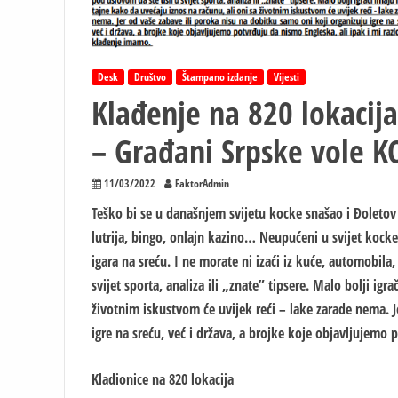
Desk
Društvo
Štampano izdanje
Vijesti
Klađenje na 820 lokacij
– Građani Srpske vole K
11/03/2022
FaktorAdmin
Teško bi se u današnjem svijetu kocke snašao i Đoletov 
lutrija, bingo, onlajn kazino… Neupućeni u svijet kocke
igara na sreću. I ne morate ni izaći iz kuće, automobila
svijet sporta, analiza ili „znate” tipsere. Malo bolji igr
životnim iskustvom će uvijek reći – lake zarade nema. J
igre na sreću, već i država, a brojke koje objavljujemo
Kladionice na 820 lokacija