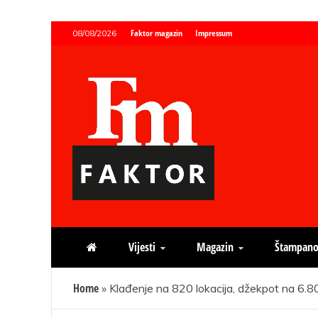
Skip
Faktor magazin
Impressum
08/08/2026
to
content
Faktor magazin
Uvijek presudan
Vijesti
Magazin
Štampano
Home
»
Klađenje na 820 lokacija, džekpot na 6.