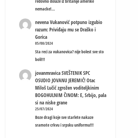
redovno dolaze iz britanije amerike
nemacke!…
nevena
Vukanović potpuno izgubio
razum: Priviđaju mu se Draško i
Gorica
05/08/2024
Sta reci za vukanovica? nije bolest sve sto
boli!!!
jovanmravica
SVEŠTENIK SPC
OSUDIO JOVANU JEREMIĆ! Otac
Miloš Lučić zgrožen voditeljkinim
BOGOHULNIM ČINOM: E, Srbijo, pala
si na niske grane
25/07/2024
Boze dragi koje sve starlete nakaze
sramote crkvu i srpsku uniformu!!!