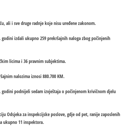
ću, ali i sve druge radnje koje nisu uređene zakonom.
. godini izdali ukupno 259 prekršajnih naloga zbog počinjenih
ičkim licima i 36 pravnim subjektima.
ršajnim nalozima iznosi 880.700 KM.
. godini podnijeli sedam izvještaja o počinjenom krivičnom djelu
aciju Odsjeka za inspekcijske poslove, gdje od pet, ranije zaposlenih
ja ukupno 11 inspektora.