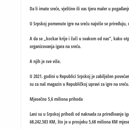
Da li imate sreće, vještine ili vas tjera maler u pogađan
U Srpskoj pomenute igre na sreću najviše se priređuju, o
A da se „kockar krije i čuči u svakom od nas”, kako ot
organizovanja igara na sreću.
A njih je sve više.
U 2021. godini u Republici Srpskoj je zabilježen povećan
su za naš magazin u Republičkoj upravi za igre na sreću
Mjesečno 5,6 miliona prihoda
Lani su u Srpskoj prihodi od naknada za priređivanje iga
68.242.583 KM, što je u prosjeku 5,68 miliona KM mjes