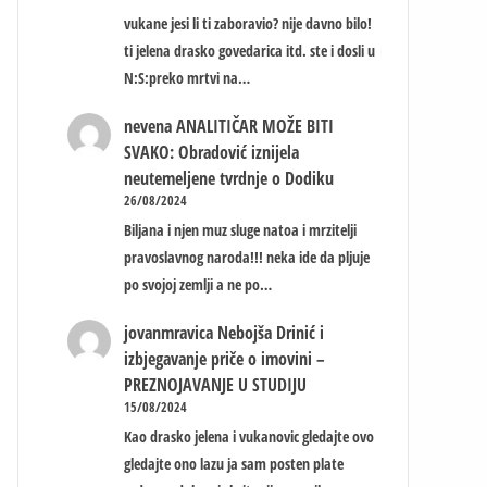
vukane jesi li ti zaboravio? nije davno bilo!
ti jelena drasko govedarica itd. ste i dosli u
N:S:preko mrtvi na…
nevena
ANALITIČAR MOŽE BITI
SVAKO: Obradović iznijela
neutemeljene tvrdnje o Dodiku
26/08/2024
Biljana i njen muz sluge natoa i mrzitelji
pravoslavnog naroda!!! neka ide da pljuje
po svojoj zemlji a ne po…
jovanmravica
Nebojša Drinić i
izbjegavanje priče o imovini –
PREZNOJAVANJE U STUDIJU
15/08/2024
Kao drasko jelena i vukanovic gledajte ovo
gledajte ono lazu ja sam posten plate