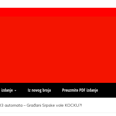
 izdanje
Iz novog broja
Preuzmite PDF izdanje
803 automata – Građani Srpske vole KOCKU?!