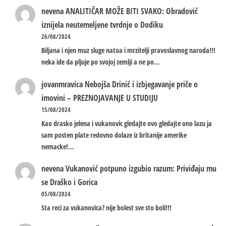
nevena
ANALITIČAR MOŽE BITI SVAKO: Obradović
iznijela neutemeljene tvrdnje o Dodiku
26/08/2024
Biljana i njen muz sluge natoa i mrzitelji pravoslavnog naroda!!!
neka ide da pljuje po svojoj zemlji a ne po…
jovanmravica
Nebojša Drinić i izbjegavanje priče o
imovini – PREZNOJAVANJE U STUDIJU
15/08/2024
Kao drasko jelena i vukanovic gledajte ovo gledajte ono lazu ja
sam posten plate redovno dolaze iz britanije amerike
nemacke!…
nevena
Vukanović potpuno izgubio razum: Priviđaju mu
se Draško i Gorica
05/08/2024
Sta reci za vukanovica? nije bolest sve sto boli!!!