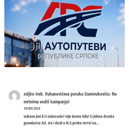
zeljko treb.
Vukanovićeva poruka Stanivukoviću: Na
mrtvima vodiš kampanju!
19/09/2024
vukane jesi li ti zaboravio? nije davno bilo! ti jelena drasko
govedarica itd. ste i dosli u N:S:preko mrtvi na…