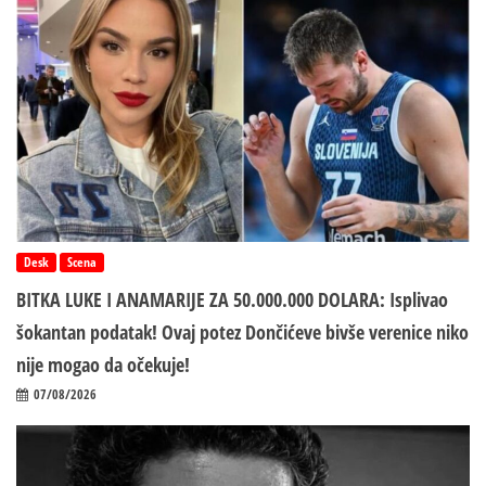
Desk
Scena
BITKA LUKE I ANAMARIJE ZA 50.000.000 DOLARA: Isplivao
šokantan podatak! Ovaj potez Dončićeve bivše verenice niko
nije mogao da očekuje!
07/08/2026