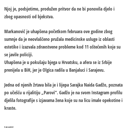
Njoj je, podsjetimo, produžen pritvor da ne bi ponovila djelo i
zbog opasnosti od bjekstva.
Markanović je uhapšena početkom februara ove godine zbog
sumnje da je neovlašćeno pružala medicinske usluge iz oblasti
estetike i izazvala zdravstvene probleme kod 11 oštećenih koje su
se javile policiji.
Uhapšena je u pokušaju bjega u Hrvatsku, a afera se iz Srbije
prenijela u BiH, jer je Olgica radila u Banjaluci i Sarajevu.
Jedna od njenih žrtava bila je i lijepa Sarajka Naida Gadžo, poznata
po učešću u rijalitiju „Parovi“. Gadžo je na svom Instagram profilu
djelila fotografije s izjavama žena koje su na licu imale opekotine i
kraste.
SHARE