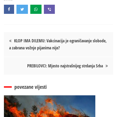
Кретање
KLOP IMA DILEMU: Vakcinacija je ograničavanje slobode,
a zabrana vožnje pijanima nije?
чланка
PREBILOVCI: Mjesto najstrašnijeg strdanja Srba
povezane vijesti