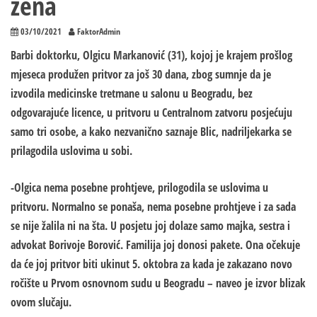
žena
03/10/2021
FaktorAdmin
Barbi doktorku, Olgicu Markanović (31), kojoj je krajem prošlog
mjeseca produžen pritvor za još 30 dana, zbog sumnje da je
izvodila medicinske tretmane u salonu u Beogradu, bez
odgovarajuće licence, u pritvoru u Centralnom zatvoru posjećuju
samo tri osobe, a kako nezvanično saznaje Blic, nadriljekarka se
prilagodila uslovima u sobi.
-Olgica nema posebne prohtjeve, prilogodila se uslovima u
pritvoru. Normalno se ponaša, nema posebne prohtjeve i za sada
se nije žalila ni na šta. U posjetu joj dolaze samo majka, sestra i
advokat Borivoje Borović. Familija joj donosi pakete. Ona očekuje
da će joj pritvor biti ukinut 5. oktobra za kada je zakazano novo
ročište u Prvom osnovnom sudu u Beogradu – naveo je izvor blizak
ovom slučaju.