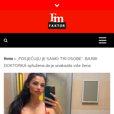
Skip
to
content
Faktor magazin
Uvijek presudan
Home
»
„POSJEĆUJU JE SAMO TRI OSOBE“: BARBI
DOKTORKA optužena da je unakazila više žena