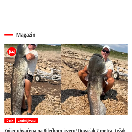
Magazin
Desk
zanimljivosti
Zvijer uhvaćena na Bilećkom jezeru! Dugačak 2 metra, težak