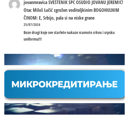
jovanmravica
SVEŠTENIK SPC OSUDIO JOVANU JEREMIĆ!
Otac Miloš Lučić zgrožen voditeljkinim BOGOHULNIM
ČINOM: E, Srbijo, pala si na niske grane
25/07/2024
Boze dragi koje sve starlete nakaze sramote crkvu i srpsku
uniformu!!!