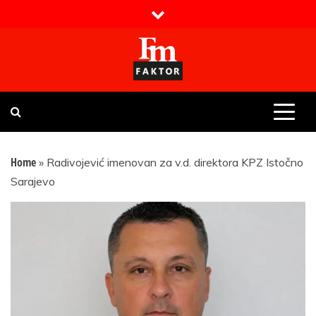
Skip
to
content
Faktor magazin
Uvijek presudan
Home
»
Radivojević imenovan za v.d. direktora KPZ Istočno
Sarajevo