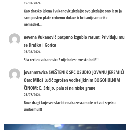
15/08/2024
Kao drasko jelena i vukanovic gledajte ovo gledajte ono lazu ja
sam posten plate redovno dolaze iz britanije amerike
nemacke!…
nevena
Vukanović potpuno izgubio razum: Priviđaju mu
se Draško i Gorica
05/08/2024
Sta reci za vukanovica? nije bolest sve sto boli!!!
jovanmravica
SVEŠTENIK SPC OSUDIO JOVANU JEREMIĆ!
Otac Miloš Lučić zgrožen voditeljkinim BOGOHULNIM
ČINOM: E, Srbijo, pala si na niske grane
25/07/2024
Boze dragi koje sve starlete nakaze sramote crkvu i srpsku
uniformu!!!