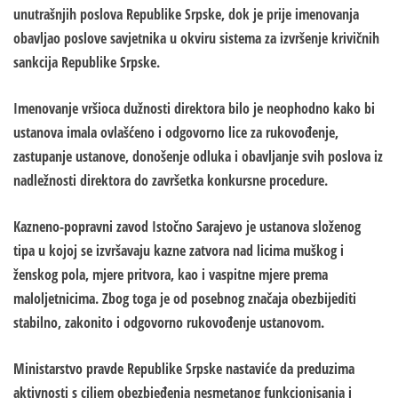
unutrašnjih poslova Republike Srpske, dok je prije imenovanja
obavljao poslove savjetnika u okviru sistema za izvršenje krivičnih
sankcija Republike Srpske.
Imenovanje vršioca dužnosti direktora bilo je neophodno kako bi
ustanova imala ovlašćeno i odgovorno lice za rukovođenje,
zastupanje ustanove, donošenje odluka i obavljanje svih poslova iz
nadležnosti direktora do završetka konkursne procedure.
Kazneno-popravni zavod Istočno Sarajevo je ustanova složenog
tipa u kojoj se izvršavaju kazne zatvora nad licima muškog i
ženskog pola, mjere pritvora, kao i vaspitne mjere prema
maloljetnicima. Zbog toga je od posebnog značaja obezbijediti
stabilno, zakonito i odgovorno rukovođenje ustanovom.
Ministarstvo pravde Republike Srpske nastaviće da preduzima
aktivnosti s ciljem obezbjeđenja nesmetanog funkcionisanja i