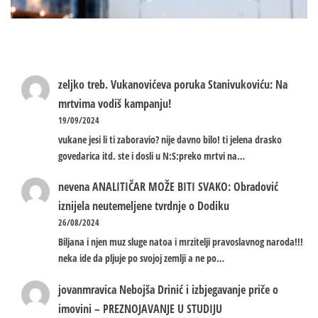
zeljko treb.
Vukanovićeva poruka Stanivukoviću: Na
mrtvima vodiš kampanju!
19/09/2024
vukane jesi li ti zaboravio? nije davno bilo! ti jelena drasko
govedarica itd. ste i dosli u N:S:preko mrtvi na…
nevena
ANALITIČAR MOŽE BITI SVAKO: Obradović
iznijela neutemeljene tvrdnje o Dodiku
26/08/2024
Biljana i njen muz sluge natoa i mrzitelji pravoslavnog naroda!!!
neka ide da pljuje po svojoj zemlji a ne po…
jovanmravica
Nebojša Drinić i izbjegavanje priče o
imovini – PREZNOJAVANJE U STUDIJU