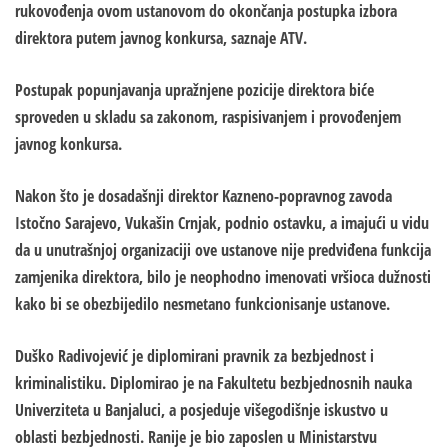
rukovođenja ovom ustanovom do okončanja postupka izbora
direktora putem javnog konkursa, saznaje ATV.
Postupak popunjavanja upražnjene pozicije direktora biće
sproveden u skladu sa zakonom, raspisivanjem i provođenjem
javnog konkursa.
Nakon što je dosadašnji direktor Kazneno-popravnog zavoda
Istočno Sarajevo, Vukašin Crnjak, podnio ostavku, a imajući u vidu
da u unutrašnjoj organizaciji ove ustanove nije predviđena funkcija
zamjenika direktora, bilo je neophodno imenovati vršioca dužnosti
kako bi se obezbijedilo nesmetano funkcionisanje ustanove.
Duško Radivojević je diplomirani pravnik za bezbjednost i
kriminalistiku. Diplomirao je na Fakultetu bezbjednosnih nauka
Univerziteta u Banjaluci, a posjeduje višegodišnje iskustvo u
oblasti bezbjednosti. Ranije je bio zaposlen u Ministarstvu