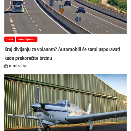
Desk
zanimljivosti
Kraj divljanju za volanom? Automobili će sami usporavati
kada prekoračite brzinu
03/08/2026