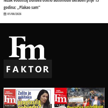
Nizak vodostaj Dunava otkrio automobil ukraden prije 13
godina: „Plakao sam“
01/08/2026