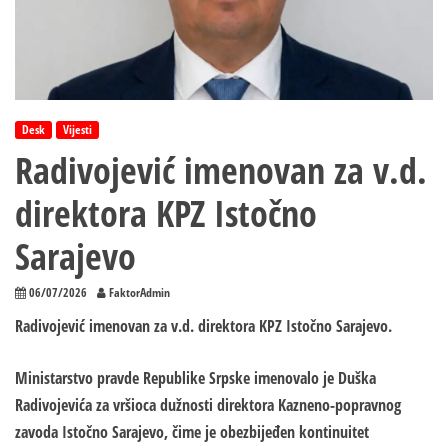
Desk
Vijesti
Radivojević imenovan za v.d.
direktora KPZ Istočno
Sarajevo
06/07/2026
FaktorAdmin
Radivojević imenovan za v.d. direktora KPZ Istočno Sarajevo.
Ministarstvo pravde Republike Srpske imenovalo je Duška
Radivojevića za vršioca dužnosti direktora Kazneno-popravnog
zavoda Istočno Sarajevo, čime je obezbijeđen kontinuitet