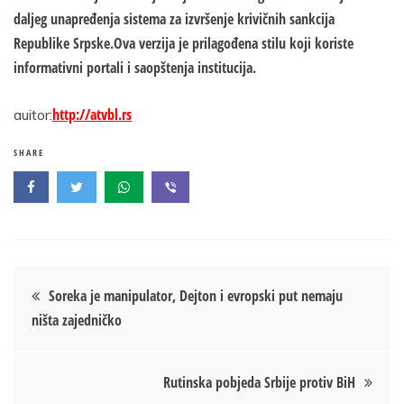
daljeg unapređenja sistema za izvršenje krivičnih sankcija
Republike Srpske.Ova verzija je prilagođena stilu koji koriste
informativni portali i saopštenja institucija.
http://atvbl.rs
auitor:
SHARE
Кретање
Soreka je manipulator, Dejton i evropski put nemaju
ništa zajedničko
чланка
Rutinska pobjeda Srbije protiv BiH