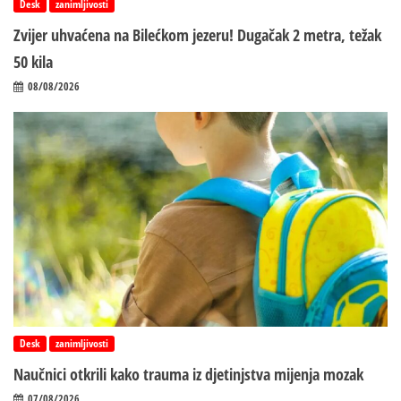
Desk
zanimljivosti
Zvijer uhvaćena na Bilećkom jezeru! Dugačak 2 metra, težak
50 kila
08/08/2026
Desk
zanimljivosti
Naučnici otkrili kako trauma iz d‌jetinjstva mijenja mozak
07/08/2026