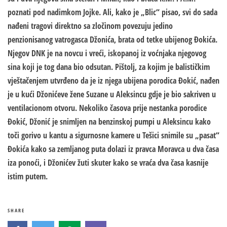
poznati pod nadimkom Jojke. Ali, kako je „Blic“ pisao, svi do sada
nađeni tragovi direktno sa zločinom povezuju jedino
penzionisanog vatrogasca Džonića, brata od tetke ubijenog Đokića.
Njegov DNK je na novcu i vreći, iskopanoj iz voćnjaka njegovog
sina koji je tog dana bio odsutan. Pištolj, za kojim je balističkim
vještačenjem utvrđeno da je iz njega ubijena porodica Đokić, nađen
je u kući Džonićeve žene Suzane u Aleksincu gdje je bio sakriven u
ventilacionom otvoru. Nekoliko časova prije nestanka porodice
Đokić, Džonić je snimljen na benzinskoj pumpi u Aleksincu kako
toči gorivo u kantu a sigurnosne kamere u Tešici snimile su „pasat“
Đokića kako sa zemljanog puta dolazi iz pravca Moravca u dva časa
iza ponoći, i Džonićev žuti skuter kako se vraća dva časa kasnije
istim putem.
SHARE