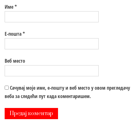
Име
*
Е-пошта
*
Веб место
Сачувај моје име, е-пошту и веб место у овом прегледачу
веба за следећи пут када коментаришем.