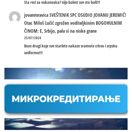
Sta reci za vukanovica? nije bolest sve sto boli!!!
jovanmravica
SVEŠTENIK SPC OSUDIO JOVANU JEREMIĆ!
Otac Miloš Lučić zgrožen voditeljkinim BOGOHULNIM
ČINOM: E, Srbijo, pala si na niske grane
25/07/2024
Boze dragi koje sve starlete nakaze sramote crkvu i srpsku
uniformu!!!