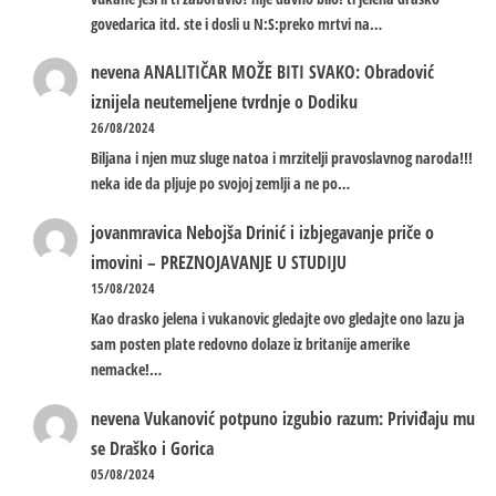
govedarica itd. ste i dosli u N:S:preko mrtvi na…
nevena
ANALITIČAR MOŽE BITI SVAKO: Obradović
iznijela neutemeljene tvrdnje o Dodiku
26/08/2024
Biljana i njen muz sluge natoa i mrzitelji pravoslavnog naroda!!!
neka ide da pljuje po svojoj zemlji a ne po…
jovanmravica
Nebojša Drinić i izbjegavanje priče o
imovini – PREZNOJAVANJE U STUDIJU
15/08/2024
Kao drasko jelena i vukanovic gledajte ovo gledajte ono lazu ja
sam posten plate redovno dolaze iz britanije amerike
nemacke!…
nevena
Vukanović potpuno izgubio razum: Priviđaju mu
se Draško i Gorica
05/08/2024