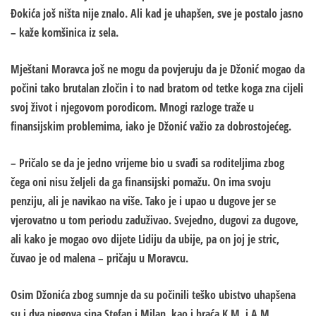
Đokića još ništa nije znalo. Ali kad je uhapšen, sve je postalo jasno
– kaže komšinica iz sela.
Mještani Moravca još ne mogu da povjeruju da je Džonić mogao da
počini tako brutalan zločin i to nad bratom od tetke koga zna cijeli
svoj život i njegovom porodicom. Mnogi razloge traže u
finansijskim problemima, iako je Džonić važio za dobrostojećeg.
– Pričalo se da je jedno vrijeme bio u svađi sa roditeljima zbog
čega oni nisu željeli da ga finansijski pomažu. On ima svoju
penziju, ali je navikao na više. Tako je i upao u dugove jer se
vjerovatno u tom periodu zaduživao. Svejedno, dugovi za dugove,
ali kako je mogao ovo dijete Lidiju da ubije, pa on joj je stric,
čuvao je od malena – pričaju u Moravcu.
Osim Džonića zbog sumnje da su počinili teško ubistvo uhapšena
su i dva njegova sina Stefan i Milan, kao i braća K.M. i A.M.