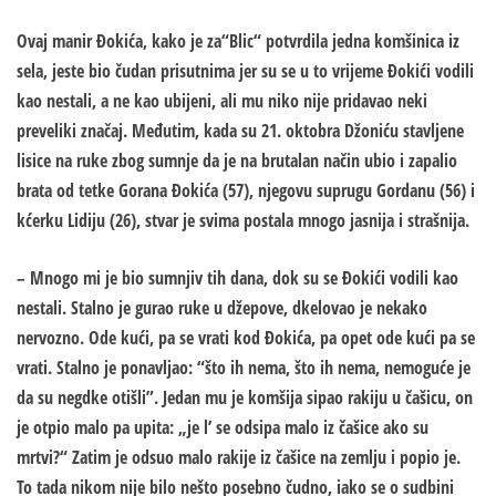
Ovaj manir Đokića, kako je za“Blic“ potvrdila jedna komšinica iz
sela, jeste bio čudan prisutnima jer su se u to vrijeme Đokići vodili
kao nestali, a ne kao ubijeni, ali mu niko nije pridavao neki
preveliki značaj. Međutim, kada su 21. oktobra Džoniću stavljene
lisice na ruke zbog sumnje da je na brutalan način ubio i zapalio
brata od tetke Gorana Đokića (57), njegovu suprugu Gordanu (56) i
kćerku Lidiju (26), stvar je svima postala mnogo jasnija i strašnija.
– Mnogo mi je bio sumnjiv tih dana, dok su se Đokići vodili kao
nestali. Stalno je gurao ruke u džepove, dkelovao je nekako
nervozno. Ode kući, pa se vrati kod Đokića, pa opet ode kući pa se
vrati. Stalno je ponavljao: “što ih nema, što ih nema, nemoguće je
da su negdke otišli”. Jedan mu je komšija sipao rakiju u čašicu, on
je otpio malo pa upita: „je l’ se odsipa malo iz čašice ako su
mrtvi?“ Zatim je odsuo malo rakije iz čašice na zemlju i popio je.
To tada nikom nije bilo nešto posebno čudno, iako se o sudbini