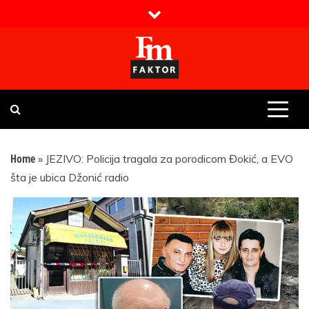
Skip
to
content
Faktor magazin
Uvijek presudan
Home
»
JEZIVO: Policija tragala za porodicom Đokić, a EVO
šta je ubica Džonić radio