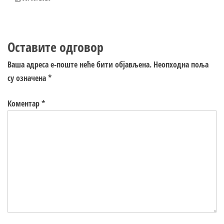
Оставите одговор
Ваша адреса е-поште неће бити објављена.
Неопходна поља
су означена
*
Коментар
*