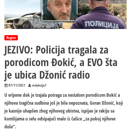
Region
JEZIVO: Policija tragala za
porodicom Đokić, a EVO šta
je ubica Džonić radio
07/11/2021
redakcija1
U vrijeme dok je trajala potraga za nestalom porodicom Đokić a
njihova tragična sudbina još je bila nepoznata, Goran Džonić, koji
je kasnije uhapšen zbog njihovog ubistva, ispijao je rakiju sa
komšijama u selu odsipajući malo iz čašice „za pokoj njihove
duše“.