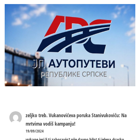
zeljko treb.
Vukanovićeva poruka Stanivukoviću: Na
mrtvima vodiš kampanju!
19/09/2024
vukane jesi li ti zaboravio? nije davno bilo! ti jelena drasko