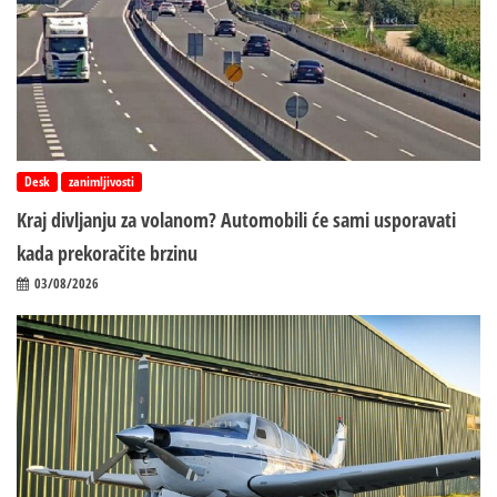
Desk
zanimljivosti
Kraj divljanju za volanom? Automobili će sami usporavati
kada prekoračite brzinu
03/08/2026