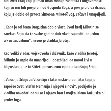
bio sveti kralj koji je imao imao mnogo zadataka i odgovornosti
koji su mu bili povjereni od Gospoda Boga, a prvi je bio da državu,
koju je dobio od praoca Simeona Mirotočivog, sačuva i unaprijedi.
„Kada je od brata Dragutina dobio vlast, Sveti kralj Milutin se
zarekao Bogu da će svake godine dok vlada sagraditi po jednu
crkvu-zadužbinu“, naveo je vladika Jerotej.
Kao veliki vladar, vojskovođa i državnik, kaže vladika Jerotej,
Milutin je uspio da unaprijedi i obezbijedi da narod živi u
blagostanju, uz to štiteći pravoslavnu vjeru u tadašnjoj Srbiji.
„Vezao je Srbiju za Vizantiju i tako nastavio politiku koju je
započeo Sveti Stefan Nemanja i njegovi sinovi“, podsjetio je
vladika navodeći da su se i njegov brat i majka Jelena Anžujska bili
protiv toga.