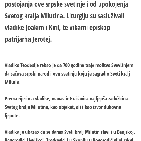
postojanja ove srpske svetinje i od upokojenja
Svetog kralja Milutina.
Liturgiju su sasluživali
vladike Joakim i Kiril, te vikarni episkop
patrijarha Jerotej.
Vladika Teodosije rekao je da 700 godina traje molitva Svevišnjem
da sačuva srpski narod i ovu svetinju koju je sagradio Sveti kralj
Milutin.
Prema riječima vladike, manastir Gračanica najljepša zadužbina
Svetog kralja Milutina, kao objekat, ali i kao izvor duhovne
ljepote.
Vladika je ukazao da se danas Sveti kralj Milutin slavi i u Banjskoj,
Bogorodici Ljeviškoj, Treskavici i u Skoplju u Bogorodičinijoj crkvi