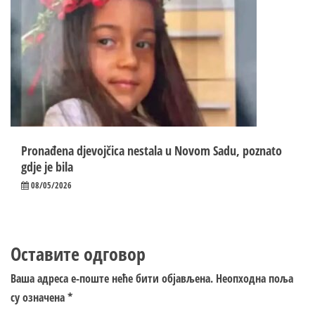
Pronađena djevojčica nestala u Novom Sadu, poznato
gdje je bila
08/05/2026
Оставите одговор
Ваша адреса е-поште неће бити објављена.
Неопходна поља
су означена
*