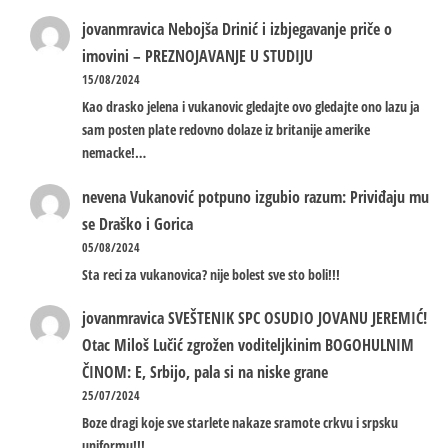
jovanmravica
Nebojša Drinić i izbjegavanje priče o
imovini – PREZNOJAVANJE U STUDIJU
15/08/2024
Kao drasko jelena i vukanovic gledajte ovo gledajte ono lazu ja
sam posten plate redovno dolaze iz britanije amerike
nemacke!…
nevena
Vukanović potpuno izgubio razum: Priviđaju mu
se Draško i Gorica
05/08/2024
Sta reci za vukanovica? nije bolest sve sto boli!!!
jovanmravica
SVEŠTENIK SPC OSUDIO JOVANU JEREMIĆ!
Otac Miloš Lučić zgrožen voditeljkinim BOGOHULNIM
ČINOM: E, Srbijo, pala si na niske grane
25/07/2024
Boze dragi koje sve starlete nakaze sramote crkvu i srpsku
uniformu!!!