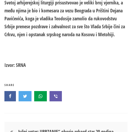
Svetoj arhijerejskoj liturgiji prisustvovao je veliki broj vjernika, a
među njima je bio i komesara za vezu Beograda u Prištini Dejana
Pavićevića, koga je vladika Teodosije zamolio da rukovodstvu
Srbije prenese pozdrave i zahvalnost za sve što Vlada Srbije čini za
Crkvu, njen i opstanak srpskog naroda na Kosovu i Metohiji.
Izvor: SRNA
SHARE
Кретање
„Južni vetar: UBRZANJE“ oborio rekord star 20 godina