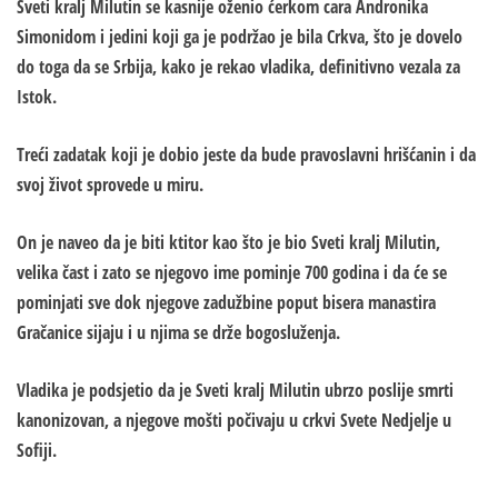
Sveti kralj Milutin se kasnije oženio ćerkom cara Andronika
Simonidom i jedini koji ga je podržao je bila Crkva, što je dovelo
do toga da se Srbija, kako je rekao vladika, definitivno vezala za
Istok.
Treći zadatak koji je dobio jeste da bude pravoslavni hrišćanin i da
svoj život sprovede u miru.
On je naveo da je biti ktitor kao što je bio Sveti kralj Milutin,
velika čast i zato se njegovo ime pominje 700 godina i da će se
pominjati sve dok njegove zadužbine poput bisera manastira
Gračanice sijaju i u njima se drže bogosluženja.
Vladika je podsjetio da je Sveti kralj Milutin ubrzo poslije smrti
kanonizovan, a njegove mošti počivaju u crkvi Svete Nedjelje u
Sofiji.