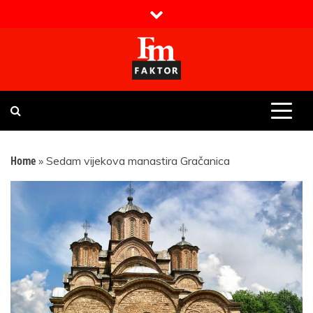
Skip
to
content
Faktor magazin
Uvijek presudan
Home
»
Sedam vijekova manastira Gračanica