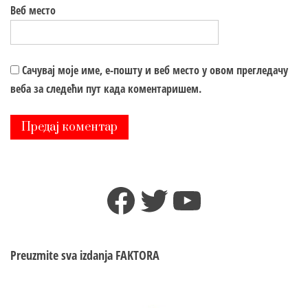
Веб место
Сачувај моје име, е-пошту и веб место у овом прегледачу
веба за следећи пут када коментаришем.
Facebook
Twitter
YouTube
Preuzmite sva izdanja
FAKTORA