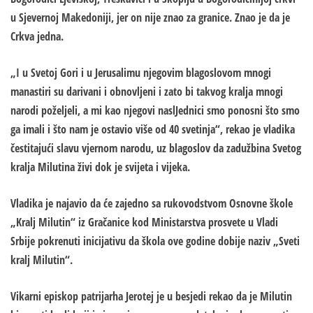
u Sjevernoj Makedoniji, jer on nije znao za granice. Znao je da je
Crkva jedna.
„I u Svetoj Gori i u Jerusalimu njegovim blagoslovom mnogi
manastiri su darivani i obnovljeni i zato bi takvog kralja mnogi
narodi poželjeli, a mi kao njegovi naslJednici smo ponosni što smo
ga imali i što nam je ostavio više od 40 svetinja“, rekao je vladika
čestitajući slavu vjernom narodu, uz blagoslov da zadužbina Svetog
kralja Milutina živi dok je svijeta i vijeka.
Vladika je najavio da će zajedno sa rukovodstvom Osnovne škole
„Kralj Milutin“ iz Gračanice kod Ministarstva prosvete u Vladi
Srbije pokrenuti inicijativu da škola ove godine dobije naziv „Sveti
kralj Milutin“.
Vikarni episkop patrijarha Jerotej je u besjedi rekao da je Milutin