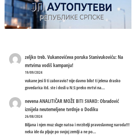
zeljko treb.
Vukanovićeva poruka Stanivukoviću: Na
mrtvima vodiš kampanju!
19/09/2024
vukane jesi li ti zaboravio? nije davno bilo! ti jelena drasko
govedarica itd. ste i dosli u N:S:preko mrtvi na…
nevena
ANALITIČAR MOŽE BITI SVAKO: Obradović
iznijela neutemeljene tvrdnje o Dodiku
26/08/2024
Biljana i njen muz sluge natoa i mrzitelji pravoslavnog naroda!!!
neka ide da pljuje po svojoj zemlji a ne po…