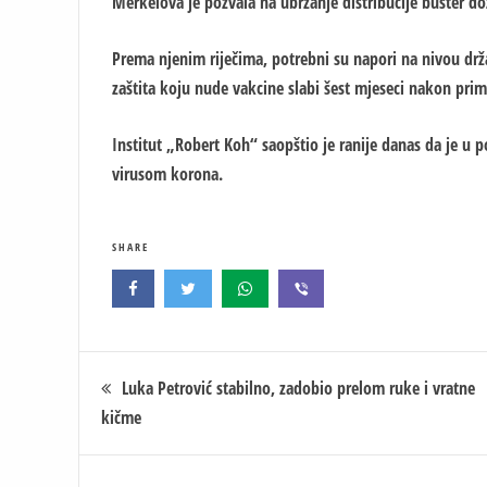
Merkelova je pozvala na ubrzanje distribucije buster do
Prema njenim riječima, potrebni su napori na nivou drža
zaštita koju nude vakcine slabi šest mjeseci nakon pri
Institut „Robert Koh“ saopštio je ranije danas da je u 
virusom korona.
SHARE
Кретање
Luka Petrović stabilno, zadobio prelom ruke i vratne
kičme
чланка