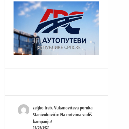
zeljko treb.
Vukanovićeva poruka
Stanivukoviću: Na mrtvima vodiš
kampanju!
19/09/2024