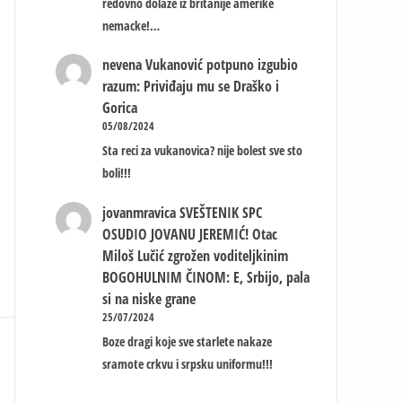
redovno dolaze iz britanije amerike
nemacke!…
nevena
Vukanović potpuno izgubio
razum: Priviđaju mu se Draško i
Gorica
05/08/2024
Sta reci za vukanovica? nije bolest sve sto
boli!!!
jovanmravica
SVEŠTENIK SPC
OSUDIO JOVANU JEREMIĆ! Otac
Miloš Lučić zgrožen voditeljkinim
BOGOHULNIM ČINOM: E, Srbijo, pala
si na niske grane
25/07/2024
Boze dragi koje sve starlete nakaze
sramote crkvu i srpsku uniformu!!!