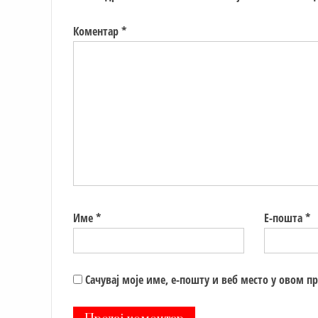
Коментар
*
Име
*
Е-пошта
*
Сачувај моје име, е-пошту и веб место у овом п