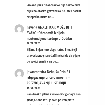
vukane jesi li ti zaboravio? nije davno bilo!
ti jelena drasko govedarica itd. ste i dosli u
N:S:preko mrtvi na…
nevena
ANALITIČAR MOŽE BITI
SVAKO: Obradović iznijela
neutemeljene tvrdnje o Dodiku
26/08/2024
Biljana i njen muz sluge natoa i mrzitelji
pravoslavnog naroda!!! neka ide da pljuje
po svojoj zemlji a ne po…
jovanmravica
Nebojša Drinić i
izbjegavanje priče o imovini –
PREZNOJAVANJE U STUDIJU
15/08/2024
Kao drasko jelena i vukanovic gledajte ovo
gledajte ono lazu ja sam posten plate