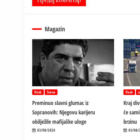
Magazin
Desk
Scena
Desk
z
Preminuo slavni glumac iz
Kraj di
Sopranovih: Njegovu karijeru
će sami
obilježile mafijaške uloge
brzinu
03/08/2026
03/08/