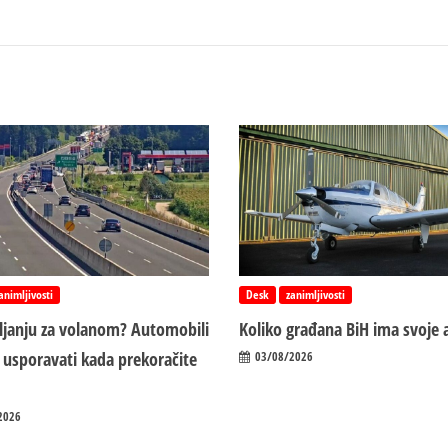
animljivosti
Desk
zanimljivosti
vljanju za volanom? Automobili
Koliko građana BiH ima svoje 
 usporavati kada prekoračite
03/08/2026
2026