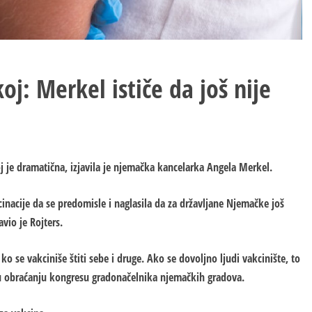
 Merkel ističe da još nije
 je dramatična, izjavila je njemačka kancelarka Angela Merkel.
cinacije da se predomisle i naglasila da za državljane Njemačke još
vio je Rojters.
o se vakciniše štiti sebe i druge. Ako se dovoljno ljudi vakcinište, to
 u obraćanju kongresu gradonačelnika njemačkih gradova.