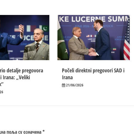
rio detalje pregovora
Počeli direktni pregovori SAD i
 Irana: „Veliki
Irana
k“
21/06/2026
26
на поља су означена
*