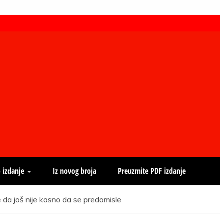
 izdanje
Iz novog broja
Preuzmite PDF izdanje
a još nije kasno da se predomisle