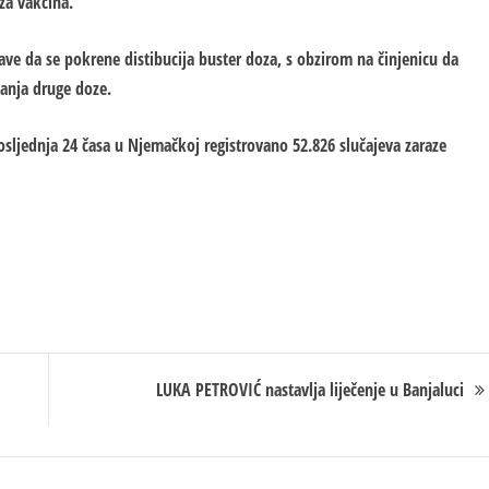
za vakcina.
ve da se pokrene distibucija buster doza, s obzirom na činjenicu da
manja druge doze.
posljednja 24 časa u Njemačkoj registrovano 52.826 slučajeva zaraze
LUKA PETROVIĆ nastavlja liječenje u Banjaluci