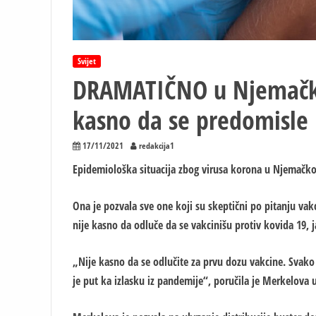
Svijet
DRAMATIČNO u Njemačkoj:
kasno da se predomisle
17/11/2021
redakcija1
Epidemiološka situacija zbog virusa korona u Njemačkoj
Ona je pozvala sve one koji su skeptični po pitanju vak
nije kasno da odluče da se vakcinišu protiv kovida 19, ja
„Nije kasno da se odlučite za prvu dozu vakcine. Svako k
je put ka izlasku iz pandemije“, poručila je Merkelova