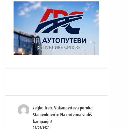
zeljko treb.
Vukanovićeva poruka
Stanivukoviću: Na mrtvima vodiš
kampanju!
19/09/2024