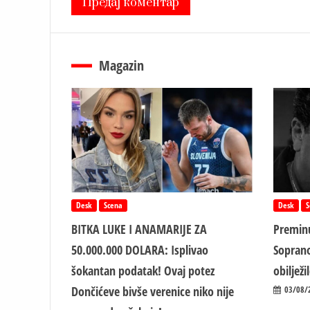
Magazin
Desk
Scena
Desk
S
BITKA LUKE I ANAMARIJE ZA
Preminu
50.000.000 DOLARA: Isplivao
Soprano
šokantan podatak! Ovaj potez
obiljež
Dončićeve bivše verenice niko nije
03/08/