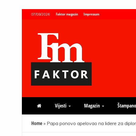
Skip
Faktor magazin
Impressum
07/08/2026
to
content
Faktor magazin
Uvijek presudan
Vijesti
Magazin
Štampano
Home
»
Papa ponovo apelovao na lidere za diplom