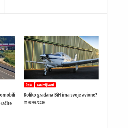
Desk
zanimljivosti
tomobili
Koliko građana BiH ima svoje avione?
račite
03/08/2026