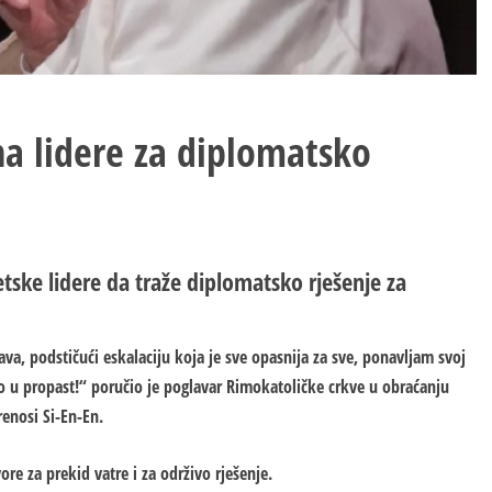
a lidere za diplomatsko
ske lidere da traže diplomatsko rješenje za
ava, podstičući eskalaciju koja je sve opasnija za sve, ponavljam svoj
o u propast!“ poručio je poglavar Rimokatoličke crkve u obraćanju
renosi Si-En-En.
e za prekid vatre i za održivo rješenje.