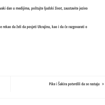
svaki dan u medijima, poštujte ljudski život, zaustavite jezivo
 rekao da želi da posjeti Ukrajinu, kao i da će razgovarati o
Pike i Šakira potvrdili da se rastaju