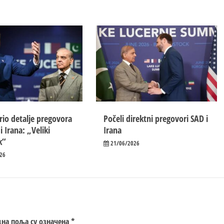
rio detalje pregovora
Počeli direktni pregovori SAD i
 Irana: „Veliki
Irana
k“
21/06/2026
26
на поља су означена
*