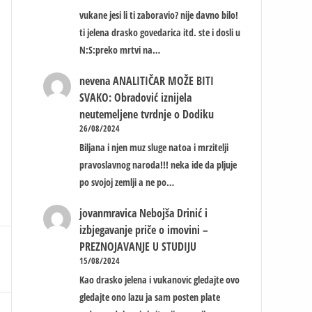
vukane jesi li ti zaboravio? nije davno bilo!
ti jelena drasko govedarica itd. ste i dosli u
N:S:preko mrtvi na…
nevena
ANALITIČAR MOŽE BITI
SVAKO: Obradović iznijela
neutemeljene tvrdnje o Dodiku
26/08/2024
Biljana i njen muz sluge natoa i mrzitelji
pravoslavnog naroda!!! neka ide da pljuje
po svojoj zemlji a ne po…
jovanmravica
Nebojša Drinić i
izbjegavanje priče o imovini –
PREZNOJAVANJE U STUDIJU
15/08/2024
Kao drasko jelena i vukanovic gledajte ovo
gledajte ono lazu ja sam posten plate