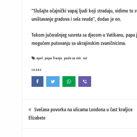
“Slušajte očajnički vapaj ljudi koji stradaju, vidimo to 
uništavanje gradova i sela svuda“, dodao je on.
Tokom jučerašnjeg susreta sa djecom u Vatikanu, papa je
mogućem putovanju sa ukrajinskim zvaničnicima.
apel
papa Franjo
poziv za mir
rat
,
,
,
SHARE
Кретање
Svečana povorka na ulicama Londona u čast kraljice
Elizabete
чланка