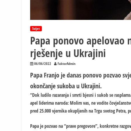
Svijet
Papa ponovo apelovao n
rješenje u Ukrajini
06/06/2022
FaktorAdmin
Papa Franjo je danas ponovo pozvao svjet
okončanje sukoba u Ukrajini.
“Dok ludilo razaranja i smrti bjesni i sukob se rasplams
apel liderima naroda: Molim vas, ne vodite čovječanstv
pred 25.000 vjernika okupljenih na Trgu svetog Petra, p
Papa je pozvao na “prave pregovore”, konkretne razgovor