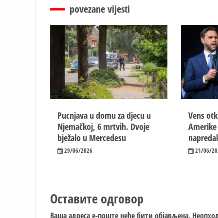
povezane vijesti
Pucnjava u domu za djecu u
Vens otk
Njemačkoj, 6 mrtvih. Dvoje
Amerike i
bježalo u Mercedesu
napreda
29/06/2026
21/06/20
Оставите одговор
Ваша адреса е-поште неће бити објављена.
Неопход