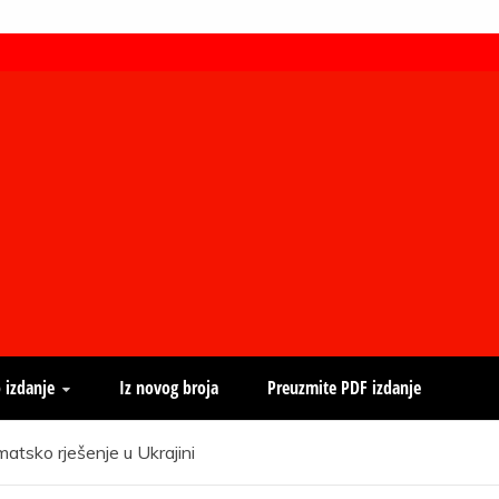
 izdanje
Iz novog broja
Preuzmite PDF izdanje
atsko rješenje u Ukrajini