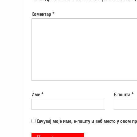
Коментар
*
Име
*
Е-пошта
*
Сачувај моје име, е-пошту и веб место у овом п