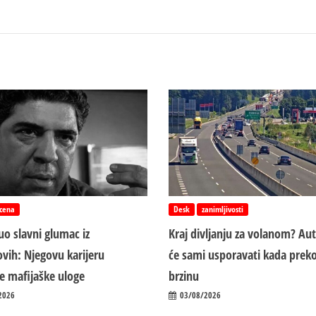
cena
Desk
zanimljivosti
o slavni glumac iz
Kraj divljanju za volanom? Au
vih: Njegovu karijeru
će sami usporavati kada preko
ile mafijaške uloge
brzinu
2026
03/08/2026