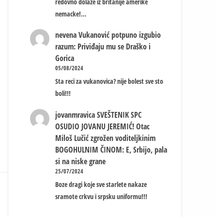
redovno dolaze iz britanije amerike
nemacke!…
nevena
Vukanović potpuno izgubio
razum: Priviđaju mu se Draško i
Gorica
05/08/2024
Sta reci za vukanovica? nije bolest sve sto
boli!!!
jovanmravica
SVEŠTENIK SPC
OSUDIO JOVANU JEREMIĆ! Otac
Miloš Lučić zgrožen voditeljkinim
BOGOHULNIM ČINOM: E, Srbijo, pala
si na niske grane
25/07/2024
Boze dragi koje sve starlete nakaze
sramote crkvu i srpsku uniformu!!!