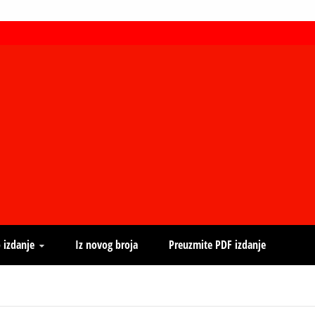
 izdanje
Iz novog broja
Preuzmite PDF izdanje