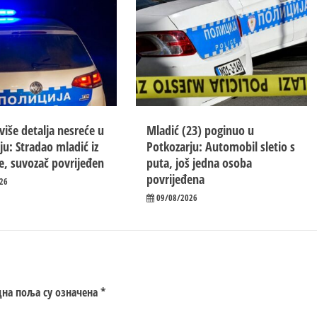
više detalja nesreće u
Mladić (23) poginuo u
ju: Stradao mladić iz
Potkozarju: Automobil sletio s
e, suvozač povrijeđen
puta, još jedna osoba
povrijeđena
26
09/08/2026
на поља су означена
*