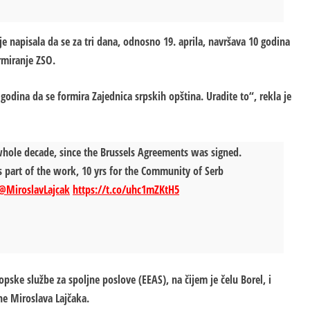
 napisala da se za tri dana, odnosno 19. aprila, navršava 10 godina
rmiranje ZSO.
godina da se formira Zajednica srpskih opština. Uradite to“, rekla je
 a whole decade, since the Brussels Agreements was signed.
ts part of the work, 10 yrs for the Community of Serb
@MiroslavLajcak
https://t.co/uhc1mZKtH5
opske službe za spoljne poslove (EEAS), na čijem je čelu Borel, i
ne Miroslava Lajčaka.