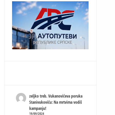
zeljko treb.
Vukanovićeva poruka
Stanivukoviću: Na mrtvima vodiš
kampanju!
19/09/2024