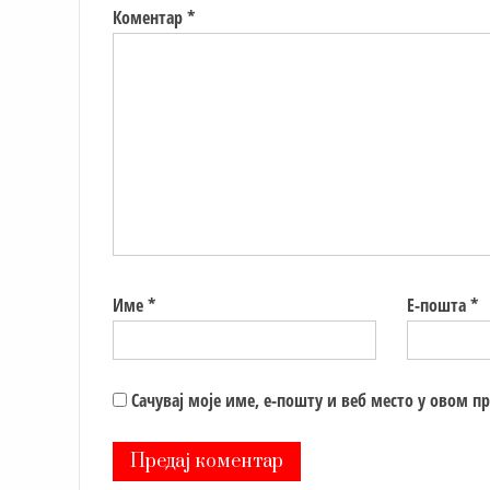
Коментар
*
Име
*
Е-пошта
*
Сачувај моје име, е-пошту и веб место у овом п