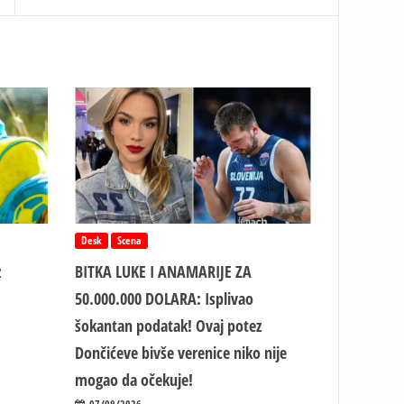
Desk
Scena
z
BITKA LUKE I ANAMARIJE ZA
50.000.000 DOLARA: Isplivao
šokantan podatak! Ovaj potez
Dončićeve bivše verenice niko nije
mogao da očekuje!