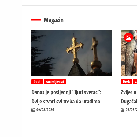
Magazin
Desk
zanimljivosti
Desk
z
Danas je posljednji “ljuti svetac”:
Zvijer 
Dvije stvari svi treba da uradimo
Dugačak
09/08/2026
08/08/