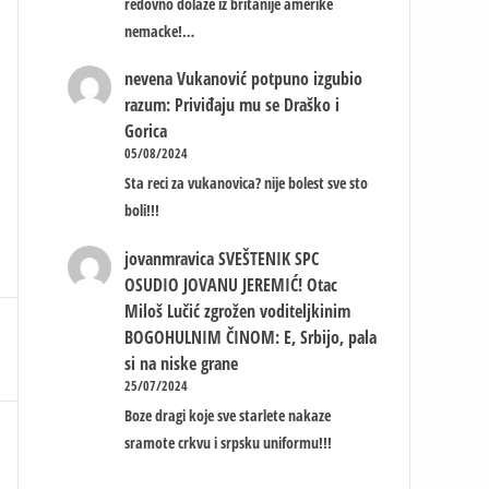
redovno dolaze iz britanije amerike
nemacke!…
nevena
Vukanović potpuno izgubio
razum: Priviđaju mu se Draško i
Gorica
05/08/2024
Sta reci za vukanovica? nije bolest sve sto
boli!!!
jovanmravica
SVEŠTENIK SPC
OSUDIO JOVANU JEREMIĆ! Otac
Miloš Lučić zgrožen voditeljkinim
BOGOHULNIM ČINOM: E, Srbijo, pala
si na niske grane
25/07/2024
Boze dragi koje sve starlete nakaze
sramote crkvu i srpsku uniformu!!!