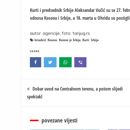
Kurti i predsednik Srbije Aleksandar Vučić su se 27. feb
odnosa Kosova i Srbije, a 18. marta u Ohridu su post
autor: agencije, foto: tanjug.rs
brnabrić
Kosovo
Kosovo je Srbija
Kurti
Srbija
,
,
,
,
SHARE
Кретање
Dobar uvod na Centralnom terenu, a potom slijedi
spektakl
чланка
povezane vijesti