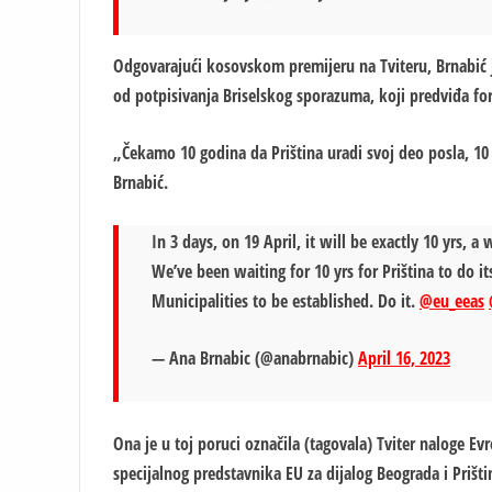
Odgovarajući kosovskom premijeru na Tviteru, Brnabić je
od potpisivanja Briselskog sporazuma, koji predviđa fo
„Čekamo 10 godina da Priština uradi svoj deo posla, 10 
Brnabić.
In 3 days, on 19 April, it will be exactly 10 yrs,
We’ve been waiting for 10 yrs for Priština to do i
Municipalities to be established. Do it.
@eu_eeas
— Ana Brnabic (@anabrnabic)
April 16, 2023
Ona je u toj poruci označila (tagovala) Tviter naloge Evr
specijalnog predstavnika EU za dijalog Beograda i Prišti