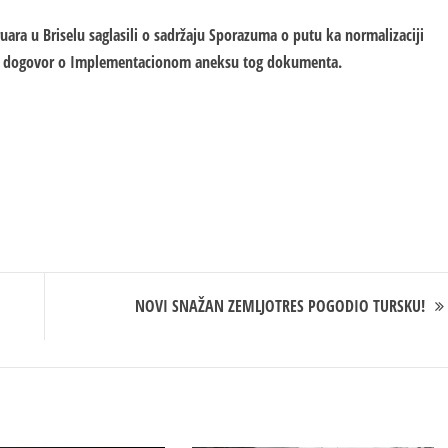
ruara u Briselu saglasili o sadržaju Sporazuma o putu ka normalizaciji
igli dogovor o Implementacionom aneksu tog dokumenta.
NOVI SNAŽAN ZEMLJOTRES POGODIO TURSKU!