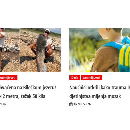
animljivosti
Desk
zanimljivosti
uhvaćena na Bilećkom jezeru!
Naučnici otkrili kako trauma i
 2 metra, težak 50 kila
d‌jetinjstva mijenja mozak
2026
07/08/2026