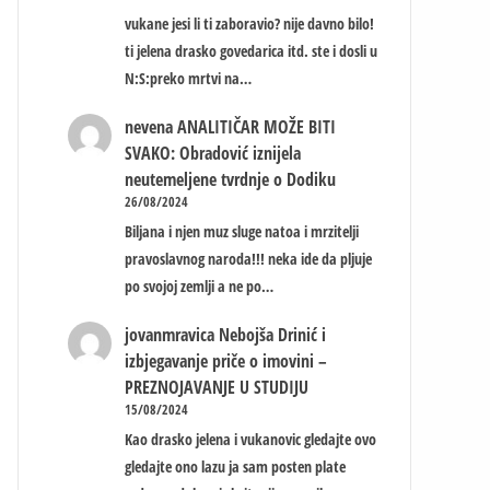
vukane jesi li ti zaboravio? nije davno bilo!
ti jelena drasko govedarica itd. ste i dosli u
N:S:preko mrtvi na…
nevena
ANALITIČAR MOŽE BITI
SVAKO: Obradović iznijela
neutemeljene tvrdnje o Dodiku
26/08/2024
Biljana i njen muz sluge natoa i mrzitelji
pravoslavnog naroda!!! neka ide da pljuje
po svojoj zemlji a ne po…
jovanmravica
Nebojša Drinić i
izbjegavanje priče o imovini –
PREZNOJAVANJE U STUDIJU
15/08/2024
Kao drasko jelena i vukanovic gledajte ovo
gledajte ono lazu ja sam posten plate