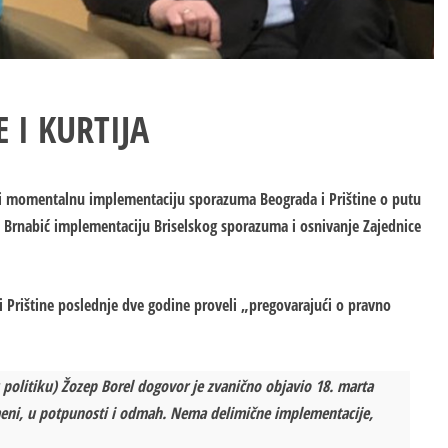
 I KURTIJA
u i momentalnu implementaciju sporazuma Beograda i Prištine o putu
a Brnabić implementaciju Briselskog sporazuma i osnivanje Zajednice
 i Prištine poslednje dve godine proveli „pregovarajući o pravno
politiku) Žozep Borel dogovor je zvanično objavio 18. marta
eni, u potpunosti i odmah. Nema delimične implementacije,