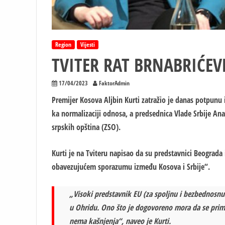
Region
Vijesti
TVITER RAT BRNABRIĆEVE
17/04/2023
FaktorAdmin
Premijer Kosova Aljbin Kurti zatražio je danas potpun
ka normalizaciji odnosa, a predsednica Vlade Srbije An
srpskih opština (ZSO).
Kurti je na Tviteru napisao da su predstavnici Beograda
obavezujućem sporazumu između Kosova i Srbije“.
„Visoki predstavnik EU (za spoljnu i bezbednosnu 
u Ohridu. Ono što je dogovoreno mora da se prim
nema kašnjenja“, naveo je Kurti.