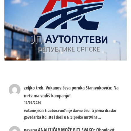
zeljko treb.
Vukanovićeva poruka Stanivukoviću: Na
mrtvima vodiš kampanju!
19/09/2024
vukane jesi li ti zaboravio? nije davno bilo! ti jelena drasko
govedarica itd. ste i dosli u N:S:preko mrtvi na…
nevena
ANALITIČAR MOŽE BITI SVAKO: Obradović