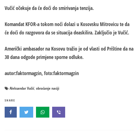
Vučić očekuje da će doći do smirivanja tenzija.
Komandat KFOR-a tokom noći dolazi u Kosovsku Mitrovicu te da
će doći do razgovora da se situacija deaskilira. Zaključio je Vučić.
Američki ambasador na Kosovu tražio je od vlasti od Prištine da na
30 dana odgode primjene sporne odluke.
autor:faktormagzin, foto:faktormagzin
Aleksandar Vučić
obraćanje naciji
,
SHARE