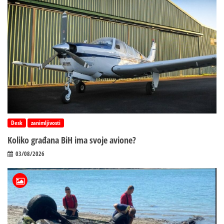
Desk
zanimljivosti
Koliko građana BiH ima svoje avione?
03/08/2026