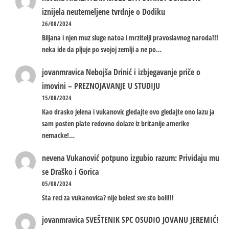
iznijela neutemeljene tvrdnje o Dodiku
26/08/2024
Biljana i njen muz sluge natoa i mrzitelji pravoslavnog naroda!!!
neka ide da pljuje po svojoj zemlji a ne po…
jovanmravica
Nebojša Drinić i izbjegavanje priče o
imovini – PREZNOJAVANJE U STUDIJU
15/08/2024
Kao drasko jelena i vukanovic gledajte ovo gledajte ono lazu ja
sam posten plate redovno dolaze iz britanije amerike
nemacke!…
nevena
Vukanović potpuno izgubio razum: Priviđaju mu
se Draško i Gorica
05/08/2024
Sta reci za vukanovica? nije bolest sve sto boli!!!
jovanmravica
SVEŠTENIK SPC OSUDIO JOVANU JEREMIĆ!