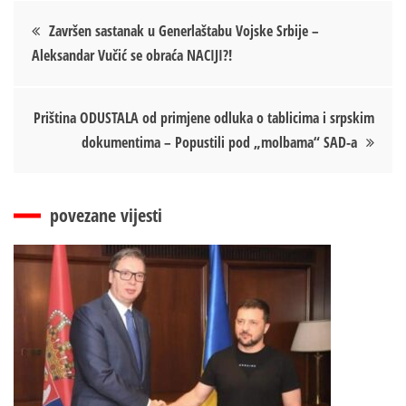
Кретање
Završen sastanak u Generlaštabu Vojske Srbije –
Aleksandar Vučić se obraća NACIJI?!
чланка
Priština ODUSTALA od primjene odluka o tablicima i srpskim
dokumentima – Popustili pod „molbama“ SAD-a
povezane vijesti