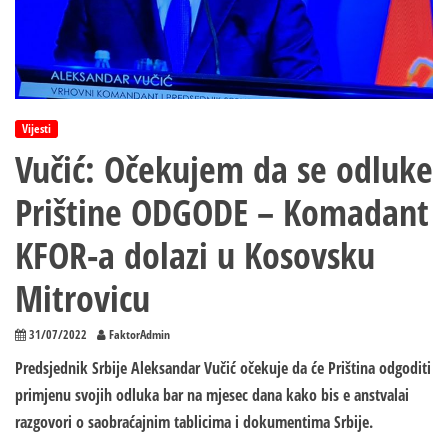
Vijesti
Vučić: Očekujem da se odluke
Prištine ODGODE – Komadant
KFOR-a dolazi u Kosovsku
Mitrovicu
31/07/2022
FaktorAdmin
Predsjednik Srbije Aleksandar Vučić očekuje da će Priština odgoditi
primjenu svojih odluka bar na mjesec dana kako bis e anstvalai
razgovori o saobraćajnim tablicima i dokumentima Srbije.