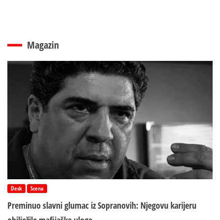
Magazin
Desk
Scena
Preminuo slavni glumac iz Sopranovih: Njegovu karijeru
obilježile mafijaške uloge