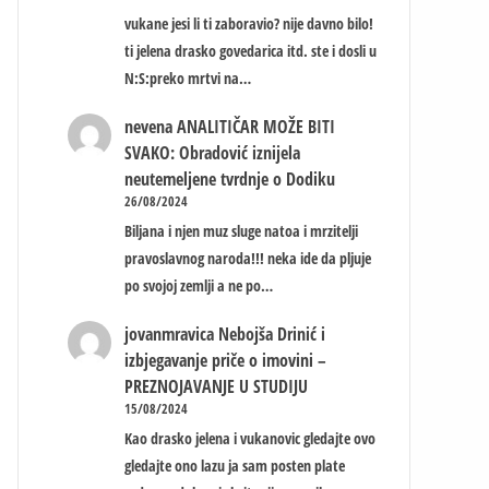
vukane jesi li ti zaboravio? nije davno bilo!
ti jelena drasko govedarica itd. ste i dosli u
N:S:preko mrtvi na…
nevena
ANALITIČAR MOŽE BITI
SVAKO: Obradović iznijela
neutemeljene tvrdnje o Dodiku
26/08/2024
Biljana i njen muz sluge natoa i mrzitelji
pravoslavnog naroda!!! neka ide da pljuje
po svojoj zemlji a ne po…
jovanmravica
Nebojša Drinić i
izbjegavanje priče o imovini –
PREZNOJAVANJE U STUDIJU
15/08/2024
Kao drasko jelena i vukanovic gledajte ovo
gledajte ono lazu ja sam posten plate