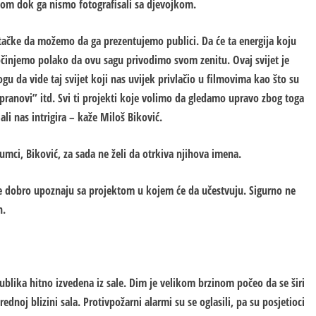
ilom dok ga nismo fotografisali sa djevojkom.
 tačke da možemo da ga prezentujemo publici. Da će ta energija koju
Počinjemo polako da ovu sagu privodimo svom zenitu. Ovaj svijet je
u da vide taj svijet koji nas uvijek privlačio u filmovima kao što su
opranovi” itd. Svi ti projekti koje volimo da gledamo upravo zbog toga
li nas intrigira – kaže Miloš Biković.
umci, Biković, za sada ne želi da otrkiva njihova imena.
se dobro upoznaju sa projektom u kojem će da učestvuju. Sigurno ne
n.
 publika hitno izvedena iz sale. Dim je velikom brzinom počeo da se širi
dnoj blizini sala. Protivpožarni alarmi su se oglasili, pa su posjetioci