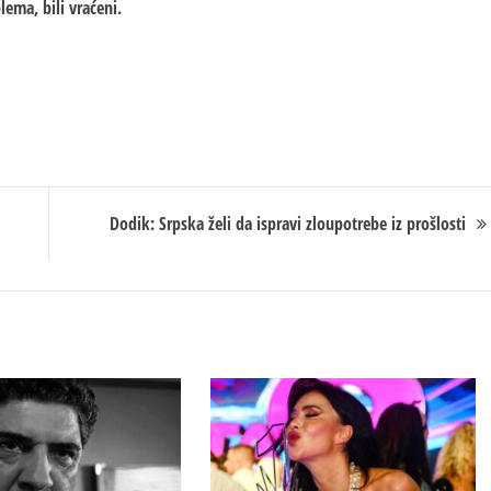
lema, bili vraćeni.
Dodik: Srpska želi da ispravi zloupotrebe iz prošlosti