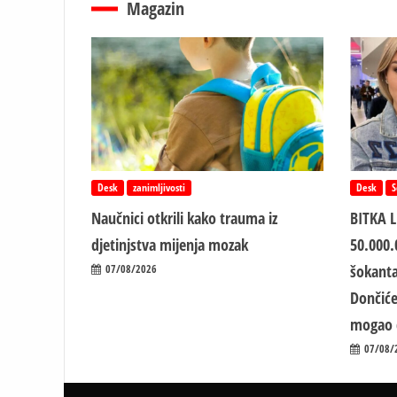
Magazin
Desk
zanimljivosti
Desk
S
Naučnici otkrili kako trauma iz
BITKA 
d‌jetinjstva mijenja mozak
50.000.
šokanta
07/08/2026
Dončiće
mogao 
07/08/