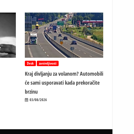
Desk
zanimljivosti
Kraj divljanju za volanom? Automobili
će sami usporavati kada prekoračite
brzinu
03/08/2026