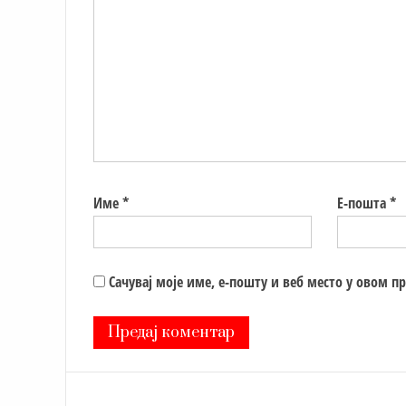
Име
*
Е-пошта
*
Сачувај моје име, е-пошту и веб место у овом п