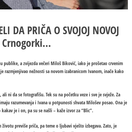
ELI DA PRIČA O SVOJOJ NOVOJ
oj Crnogorki…
ju publike, a zvijezda večeri Miloš Biković, iako je prošetao crvenim
 je razmjenjivao nežnosti sa novom izabranicom Ivanom, inače kako
 ali ni da se fotografišu. Tek su na početku veze i sve je svježe. Za
imaju razumevanja i Ivana u potpunosti shvata Milošev posao. Ona je
kakav je i on, pa su se našli – kaže izvor za “Blic”.
 životu previše priča, pa teme o ljubavi vješto izbegava. Zato, je