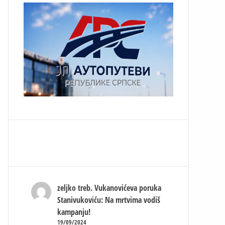
zeljko treb.
Vukanovićeva poruka
Stanivukoviću: Na mrtvima vodiš
kampanju!
19/09/2024