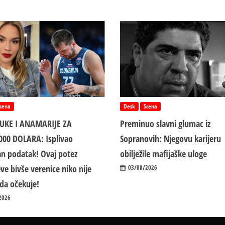
cena
Desk
Scena
LUKE I ANAMARIJE ZA
Preminuo slavni glumac iz
000 DOLARA: Isplivao
Sopranovih: Njegovu karijeru
n podatak! Ovaj potez
obilježile mafijaške uloge
ve bivše verenice niko nije
03/08/2026
da očekuje!
2026