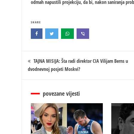
odmah napustili projekciju, da bi, nakon saniranja prob
SHARE
Кретање
TAJNA MISIJA: Šta radi direktor CIA Vilijam Berns u
dvodnevnoj posjeti Moskvi?
чланка
povezane vijesti