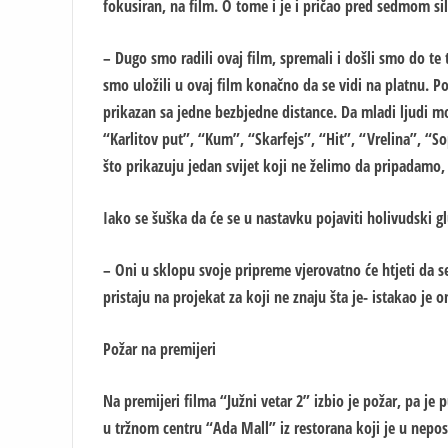
fokusiran, na film. O tome i je i pričao pred sedmom s
– Dugo smo radili ovaj film, spremali i došli smo do te
smo uložili u ovaj film konačno da se vidi na platnu. 
prikazan sa jedne bezbjedne distance. Da mladi ljudi mog
“Karlitov put”, “Kum”, “Skarfejs”, “Hit”, “Vrelina”, “S
što prikazuju jedan svijet koji ne želimo da pripadamo, a
Iako se šuška da će se u nastavku pojaviti holivudski gl
– Oni u sklopu svoje pripreme vjerovatno će htjeti da 
pristaju na projekat za koji ne znaju šta je- istakao je o
Požar na premijeri
Na premijeri filma “Južni vetar 2” izbio je požar, pa je
u tržnom centru “Ada Mall” iz restorana koji je u neposre