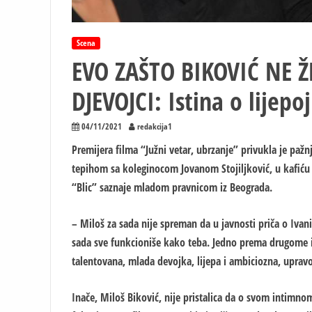
Scena
EVO ZAŠTO BIKOVIĆ NE Ž
DJEVOJCI: Istina o lijep
04/11/2021
redakcija1
Premijera filma “Južni vetar, ubrzanje” privukla je pažn
tepihom sa koleginocom Jovanom Stojiljković, u kafiću
“Blic” saznaje mladom pravnicom iz Beograda.
– Miloš za sada nije spreman da u javnosti priča o Ivani,
sada sve funkcioniše kako teba. Jedno prema drugome 
talentovana, mlada devojka, lijepa i ambiciozna, upravo 
Inače, Miloš Biković, nije pristalica da o svom intimnom