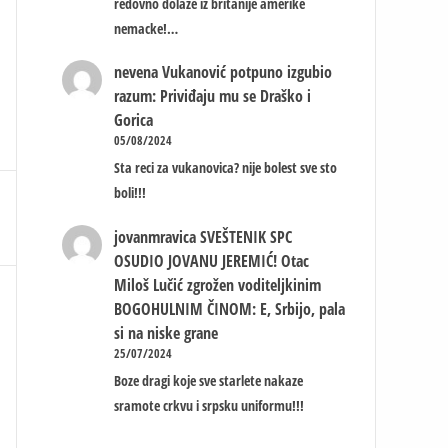
redovno dolaze iz britanije amerike
nemacke!…
nevena
Vukanović potpuno izgubio
razum: Priviđaju mu se Draško i
Gorica
05/08/2024
Sta reci za vukanovica? nije bolest sve sto
boli!!!
jovanmravica
SVEŠTENIK SPC
OSUDIO JOVANU JEREMIĆ! Otac
Miloš Lučić zgrožen voditeljkinim
BOGOHULNIM ČINOM: E, Srbijo, pala
si na niske grane
25/07/2024
Boze dragi koje sve starlete nakaze
sramote crkvu i srpsku uniformu!!!