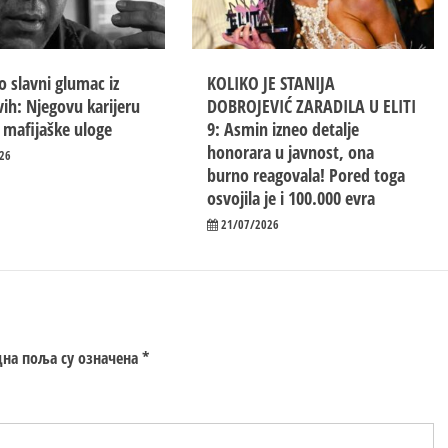
 slavni glumac iz
KOLIKO JE STANIJA
ih: Njegovu karijeru
DOBROJEVIĆ ZARADILA U ELITI
e mafijaške uloge
9: Asmin izneo detalje
honorara u javnost, ona
26
burno reagovala! Pored toga
osvojila je i 100.000 evra
21/07/2026
на поља су означена
*