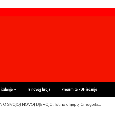
 izdanje
Iz novog broja
Preuzmite PDF izdanje
SVOJOJ NOVOJ DJEVOJCI: Istina o lijepoj Crnogorki…