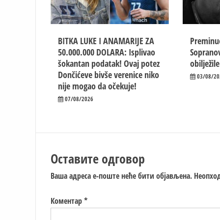
BITKA LUKE I ANAMARIJE ZA
Preminuo
50.000.000 DOLARA: Isplivao
Sopranov
šokantan podatak! Ovaj potez
obilježil
Dončićeve bivše verenice niko
03/08/20
nije mogao da očekuje!
07/08/2026
Оставите одговор
Ваша адреса е-поште неће бити објављена.
Неопход
Коментар
*