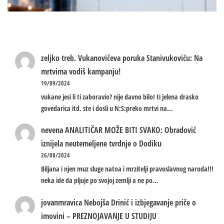
zeljko treb.
Vukanovićeva poruka Stanivukoviću: Na
mrtvima vodiš kampanju!
19/09/2024
vukane jesi li ti zaboravio? nije davno bilo! ti jelena drasko
govedarica itd. ste i dosli u N:S:preko mrtvi na…
nevena
ANALITIČAR MOŽE BITI SVAKO: Obradović
iznijela neutemeljene tvrdnje o Dodiku
26/08/2024
Biljana i njen muz sluge natoa i mrzitelji pravoslavnog naroda!!!
neka ide da pljuje po svojoj zemlji a ne po…
jovanmravica
Nebojša Drinić i izbjegavanje priče o
imovini – PREZNOJAVANJE U STUDIJU