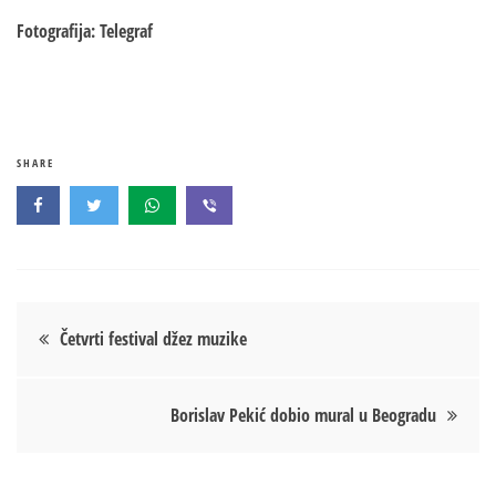
Fotografija: Telegraf
SHARE
Кретање
Četvrti festival džez muzike
чланка
Borislav Pekić dobio mural u Beogradu