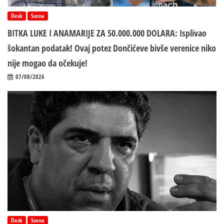
Desk
Scena
BITKA LUKE I ANAMARIJE ZA 50.000.000 DOLARA: Isplivao
šokantan podatak! Ovaj potez Dončićeve bivše verenice niko
nije mogao da očekuje!
07/08/2026
Desk
Scena