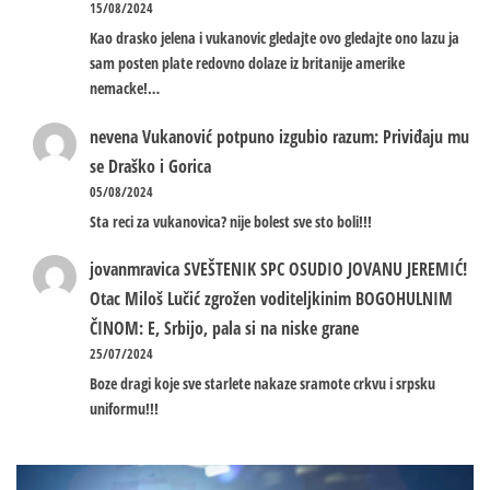
15/08/2024
Kao drasko jelena i vukanovic gledajte ovo gledajte ono lazu ja
sam posten plate redovno dolaze iz britanije amerike
nemacke!…
nevena
Vukanović potpuno izgubio razum: Priviđaju mu
se Draško i Gorica
05/08/2024
Sta reci za vukanovica? nije bolest sve sto boli!!!
jovanmravica
SVEŠTENIK SPC OSUDIO JOVANU JEREMIĆ!
Otac Miloš Lučić zgrožen voditeljkinim BOGOHULNIM
ČINOM: E, Srbijo, pala si na niske grane
25/07/2024
Boze dragi koje sve starlete nakaze sramote crkvu i srpsku
uniformu!!!