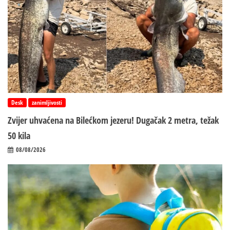
Desk
zanimljivosti
Zvijer uhvaćena na Bilećkom jezeru! Dugačak 2 metra, težak
50 kila
08/08/2026