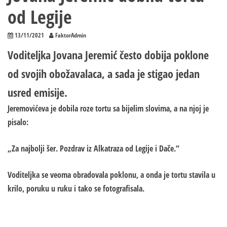
od Legije
13/11/2021
FaktorAdmin
Voditeljka Jovana Jeremić često dobija poklone
od svojih obožavalaca, a sada je stigao jedan
usred emisije.
Jeremovićeva je dobila roze tortu sa bijelim slovima, a na njoj je
pisalo:
„Za najbolji šer. Pozdrav iz Alkatraza od Legije i Dače.“
Voditeljka se veoma obradovala poklonu, a onda je tortu stavila u
krilo, poruku u ruku i tako se fotografisala.