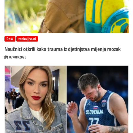
Desk
zanimljivosti
Naučnici otkrili kako trauma iz d‌jetinjstva mijenja mozak
07/08/2026