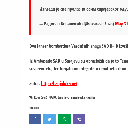
Изгледа је све пролазно осим сарајевског о
— Радован Ковачевић (@KovacevicRaso)
May 31
Dva lanser bombardera Vazdušnih snaga SAD B-1B izvršili
Iz Ambasade SAD u Sarajevu su obrazložili da je to “zna
suverenitetu, teritorijalnom integritetu i multietničkom
autor:
http://banjaluka.net
Kovačević
NATO
Sarajevo
sarajevska čaršija
,
,
,
SHARE