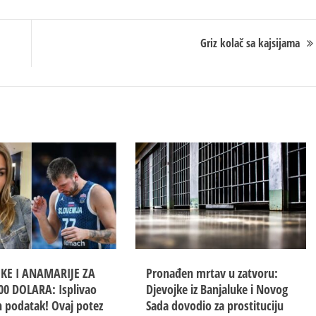
Griz kolač sa kajsijama
UKE I ANAMARIJE ZA
Pronađen mrtav u zatvoru:
00 DOLARA: Isplivao
Djevojke iz Banjaluke i Novog
 podatak! Ovaj potez
Sada dovodio za prostituciju