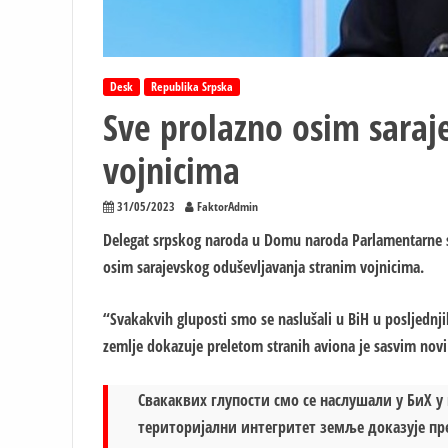
Desk
Republika Srpska
Sve prolazno osim saraj
vojnicima
31/05/2023
FaktorAdmin
Delegat srpskog naroda u Domu naroda Parlamentarne 
osim sarajevskog oduševljavanja stranim vojnicima.
“Svakakvih gluposti smo se naslušali u BiH u posljednjih t
zemlje dokazuje preletom stranih aviona je sasvim novi 
Свакаквих глупости смо се наслушали у БиХ у 
територијални интегритет земље доказује пре