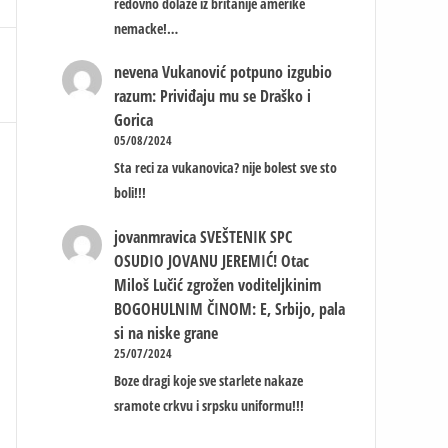
redovno dolaze iz britanije amerike
nemacke!…
nevena
Vukanović potpuno izgubio
razum: Priviđaju mu se Draško i
Gorica
05/08/2024
Sta reci za vukanovica? nije bolest sve sto
boli!!!
jovanmravica
SVEŠTENIK SPC
OSUDIO JOVANU JEREMIĆ! Otac
Miloš Lučić zgrožen voditeljkinim
BOGOHULNIM ČINOM: E, Srbijo, pala
si na niske grane
25/07/2024
Boze dragi koje sve starlete nakaze
sramote crkvu i srpsku uniformu!!!