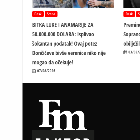
Desk
Scena
Desk
S
BITKA LUKE I ANAMARIJE ZA
Preminu
50.000.000 DOLARA: Isplivao
Soprano
šokantan podatak! Ovaj potez
obiljež
Dončićeve bivše verenice niko nije
03/08/
mogao da očekuje!
07/08/2026