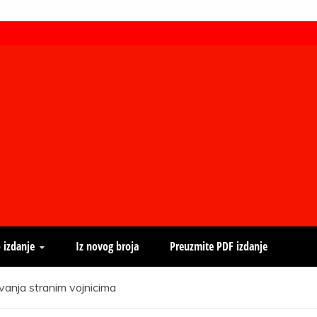
 izdanje
Iz novog broja
Preuzmite PDF izdanje
vanja stranim vojnicima