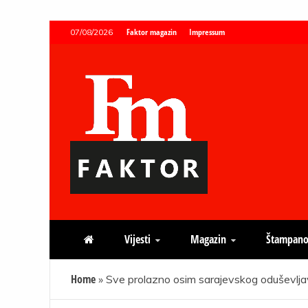
Skip
Faktor magazin
Impressum
07/08/2026
to
content
Faktor magazin
Uvijek presudan
Vijesti
Magazin
Štampano
Home
»
Sve prolazno osim sarajevskog oduševlja