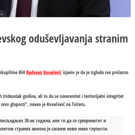
evskog oduševljavanja stranim
skupštine BiH
Radovan Kovačević
izjavio je da je izgleda sve prolazno
ridesetak godina, ali to da se suverenitet i teritorijalni integritet
nivo gluposti”, naveo je Kovačević na Tviteru.
посљедњих 30-ак година, али то да се суверенитет и
летом страних авиона је сасвим нови ниво глупости.