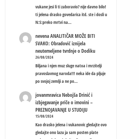
vukane jesi li ti zaboravio? nije davno bilo!
ti jelena drasko govedarica itd. ste i dosli u
N:S:preko mrtvi na…
nevena
ANALITIČAR MOŽE BITI
SVAKO: Obradović iznijela
neutemeljene tvrdnje o Dodiku
26/08/2024
Biljana i njen muz sluge natoa i mrzitelji
pravoslavnog naroda!!! neka ide da pljuje
po svojoj zemlji a ne po…
jovanmravica
Nebojša Drinić i
izbjegavanje priče o imovini –
PREZNOJAVANJE U STUDIJU
15/08/2024
Kao drasko jelena i vukanovic gledajte ovo
gledajte ono lazu ja sam posten plate