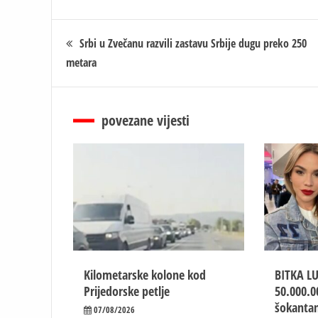
Кретање
Srbi u Zvečanu razvili zastavu Srbije dugu preko 250
metara
чланка
povezane vijesti
Kilometarske kolone kod
BITKA L
Prijedorske petlje
50.000.0
šokantan
07/08/2026