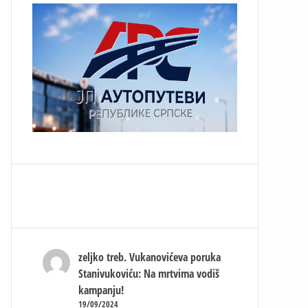
zeljko treb.
Vukanovićeva poruka
Stanivukoviću: Na mrtvima vodiš
kampanju!
19/09/2024