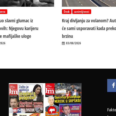
cena
Desk
zanimljivosti
o slavni glumac iz
Kraj divljanju za volanom? Au
vih: Njegovu karijeru
će sami usporavati kada preko
ile mafijaške uloge
brzinu
2026
03/08/2026
Fakto