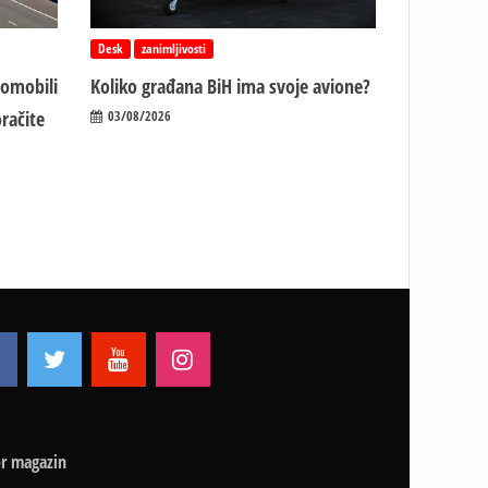
Desk
zanimljivosti
tomobili
Koliko građana BiH ima svoje avione?
račite
03/08/2026
r magazin