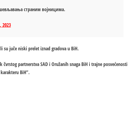
душевљавања страним војницима.
, 2023
 su juče niski prelet iznad gradova u BiH.
k čvrstog partnerstva SAD i Oružanih snaga BiH i trajne posvećenosti
 karakteru BiH”.