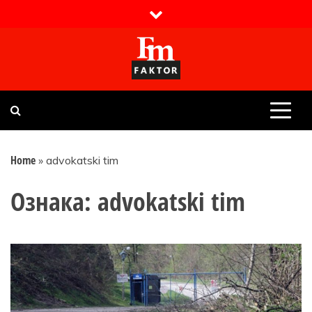
Skip
to
content
Faktor magazin
Uvijek presudan
Home
»
advokatski tim
Ознака:
advokatski tim