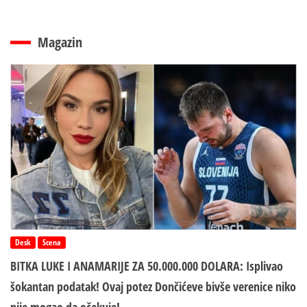
Magazin
Desk
Scena
BITKA LUKE I ANAMARIJE ZA 50.000.000 DOLARA: Isplivao
šokantan podatak! Ovaj potez Dončićeve bivše verenice niko
nije mogao da očekuje!