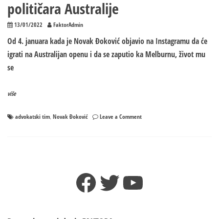
političara Australije
13/01/2022
FaktorAdmin
Od 4. januara kada je Novak Đoković objavio na Instagramu da će
igrati na Australijan openu i da se zaputio ka Melburnu, život mu
se
više
on
advokatski tim
Novak Đoković
Leave a Comment
,
„NOVAKOVA
SEDMORKA“
Ovo
su
ljudi
Facebook
Twitter
YouTube
koji
vade
Đokovića
iz
kandži