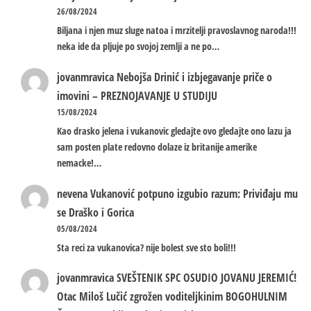
26/08/2024
Biljana i njen muz sluge natoa i mrzitelji pravoslavnog naroda!!!
neka ide da pljuje po svojoj zemlji a ne po…
jovanmravica
Nebojša Drinić i izbjegavanje priče o
imovini – PREZNOJAVANJE U STUDIJU
15/08/2024
Kao drasko jelena i vukanovic gledajte ovo gledajte ono lazu ja
sam posten plate redovno dolaze iz britanije amerike
nemacke!…
nevena
Vukanović potpuno izgubio razum: Priviđaju mu
se Draško i Gorica
05/08/2024
Sta reci za vukanovica? nije bolest sve sto boli!!!
jovanmravica
SVEŠTENIK SPC OSUDIO JOVANU JEREMIĆ!
Otac Miloš Lučić zgrožen voditeljkinim BOGOHULNIM