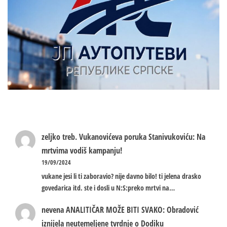
zeljko treb.
Vukanovićeva poruka Stanivukoviću: Na
mrtvima vodiš kampanju!
19/09/2024
vukane jesi li ti zaboravio? nije davno bilo! ti jelena drasko
govedarica itd. ste i dosli u N:S:preko mrtvi na…
nevena
ANALITIČAR MOŽE BITI SVAKO: Obradović
iznijela neutemeljene tvrdnje o Dodiku