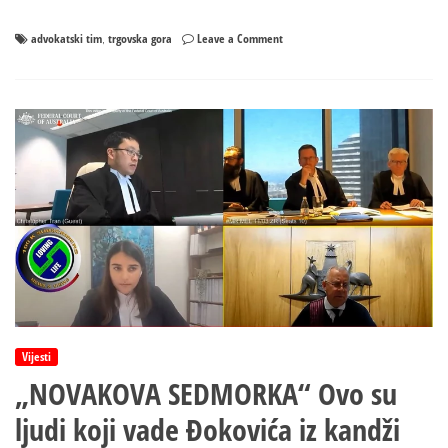
on
advokatski tim
trgovska gora
Leave a Comment
,
Advokati
iz
Pariza
braniće
BiH
od
Hrvatske
Vijesti
„NOVAKOVA SEDMORKA“ Ovo su
ljudi koji vade Đokovića iz kandži