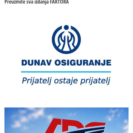
Preuzmite sva izdanja
FAKTORA
političara
Australije