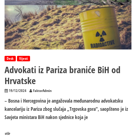
Desk
Vijesti
Advokati iz Pariza braniće BiH od
Hrvatske
19/12/2024
FaktorAdmin
– Bosna i Hercegovina je angažovala međunarodnu advokatsku
kancelariju iz Pariza zbog slučaja „Trgovska gora“, saopšteno je iz
Savjeta ministara BiH nakon sjednice koja je
više