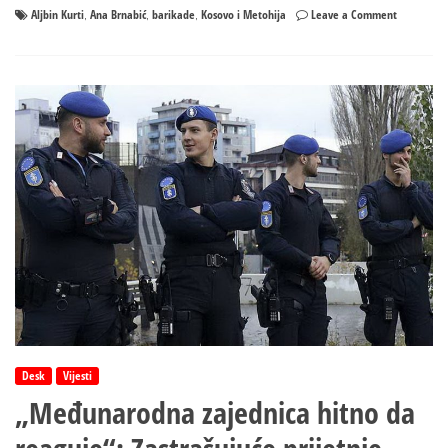
on
Aljbin Kurti
Ana Brnabić
barikade
Kosovo i Metohija
Leave a Comment
,
,
,
Brnabić:
Kurti
pokazao
pravo
lice
prijeteći
nasiljem
i
smrću
Srbima
Desk
Vijesti
„Međunarodna zajednica hitno da