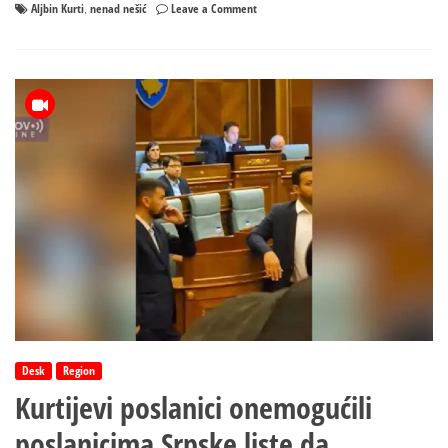
on
Aljbin Kurti
nenad nešić
Leave a Comment
,
Nešić:
Dolazak
kurtija
u
FBiH
potvrda
da
se
sličan
sličnom
raduje
Desk
Region
Kurtijevi poslanici onemogućili
poslanicima Srpske liste da