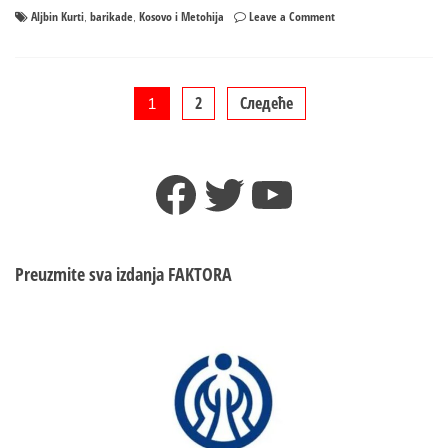
on
Aljbin Kurti
barikade
Kosovo i Metohija
Leave a Comment
,
,
„Ovo
mora
da
se
Пагинација
2
Следеће
1
završi“
KURTI
чланака
PRIJETI
Facebook
Twitter
YouTube
ŽRTVAMA?
Preuzmite sva izdanja
FAKTORA