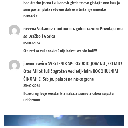
Kao drasko jelena i vukanovic gledajte ovo gledajte ono lazu ja
sam posten plate redovno dolaze iz britanije amerike
nemacke!…
nevena
Vukanović potpuno izgubio razum: Priviđaju mu
se Draško i Gorica
05/08/2024
Sta reci za vukanovica? nije bolest sve sto boli!!!
jovanmravica
SVEŠTENIK SPC OSUDIO JOVANU JEREMIĆ!
Otac Miloš Lučić zgrožen voditeljkinim BOGOHULNIM
ČINOM: E, Srbijo, pala si na niske grane
25/07/2024
Boze dragi koje sve starlete nakaze sramote crkvu i srpsku
uniformu!!!