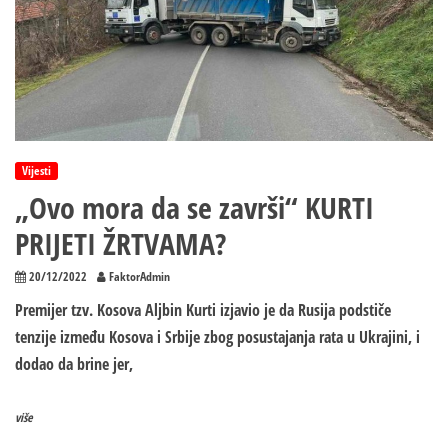
poziv
na
likvidaciju
Srba
Vijesti
„Ovo mora da se završi“ KURTI
PRIJETI ŽRTVAMA?
20/12/2022
FaktorAdmin
Premijer tzv. Kosova Aljbin Kurti izjavio je da Rusija podstiče
tenzije između Kosova i Srbije zbog posustajanja rata u Ukrajini, i
dodao da brine jer,
više