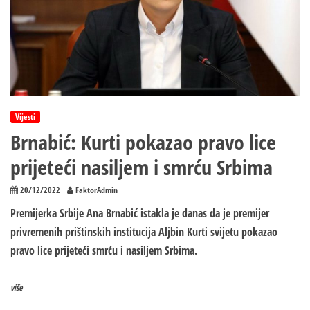
patrijarha
Porfirija
da
bi
posjetio
Kosovo
Vijesti
Brnabić: Kurti pokazao pravo lice
prijeteći nasiljem i smrću Srbima
20/12/2022
FaktorAdmin
Premijerka Srbije Ana Brnabić istakla je danas da je premijer
privremenih prištinskih institucija Aljbin Kurti svijetu pokazao
pravo lice prijeteći smrću i nasiljem Srbima.
više