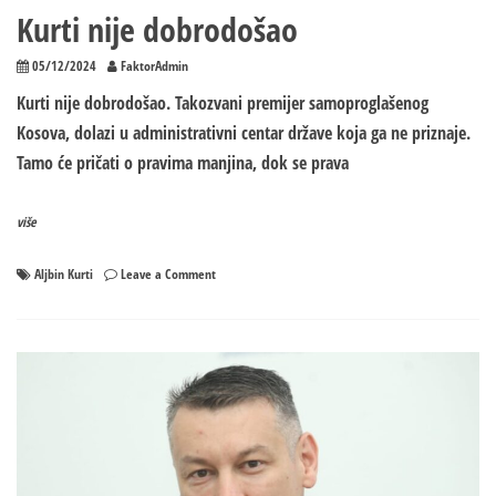
Kurti nije dobrodošao
05/12/2024
FaktorAdmin
Kurti nije dobrodošao. Takozvani premijer samoproglašenog
Kosova, dolazi u administrativni centar države koja ga ne priznaje.
Tamo će pričati o pravima manjina, dok se prava
više
on
Aljbin Kurti
Leave a Comment
Kurti
nije
dobrodošao