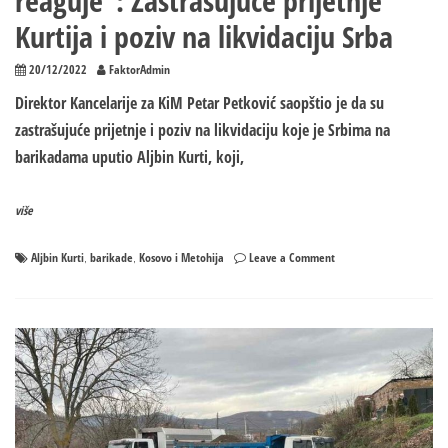
reaguje“: Zastrašujuće prijetnje
Kurtija i poziv na likvidaciju Srba
20/12/2022
FaktorAdmin
Direktor Kancelarije za KiM Petar Petković saopštio je da su
zastrašujuće prijetnje i poziv na likvidaciju koje je Srbima na
barikadama uputio Aljbin Kurti, koji,
više
on
Aljbin Kurti
barikade
Kosovo i Metohija
Leave a Comment
,
,
„Međunarodna
zajednica
hitno
da
reaguje“:
Zastrašujuće
prijetnje
Kurtija
i