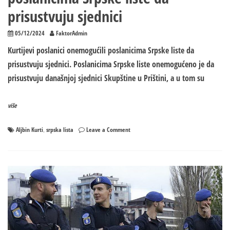
prisustvuju sjednici
05/12/2024
FaktorAdmin
Kurtijevi poslanici onemogućili poslanicima Srpske liste da
prisustvuju sjednici. Poslanicima Srpske liste onemogućeno je da
prisustvuju današnjoj sjednici Skupštine u Prištini, a u tom su
više
on
Aljbin Kurti
srpska lista
Leave a Comment
,
Kurtijevi
poslanici
onemogućili
poslanicima
Srpske
liste
da
prisustvuju
sjednici