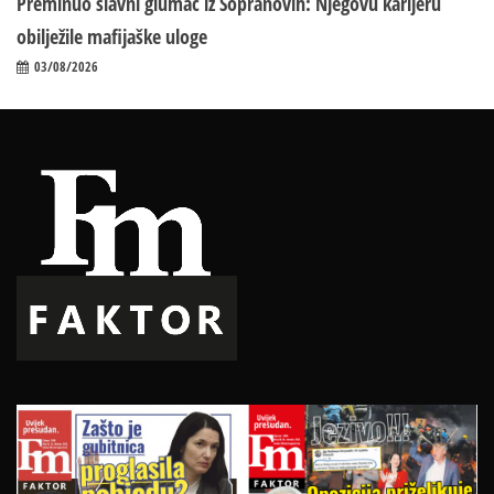
Preminuo slavni glumac iz Sopranovih: Njegovu karijeru
obilježile mafijaške uloge
03/08/2026