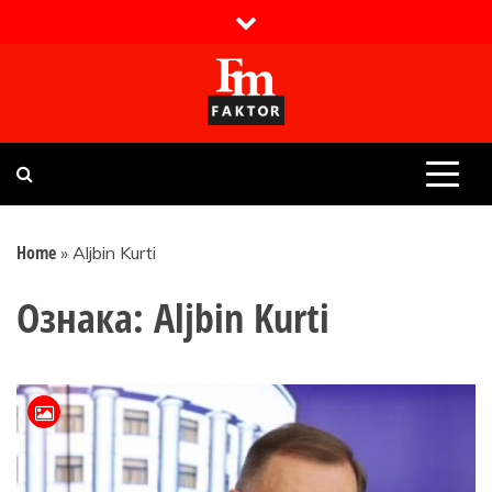
Skip
to
content
Faktor magazin
Uvijek presudan
Home
»
Aljbin Kurti
Ознака:
Aljbin Kurti