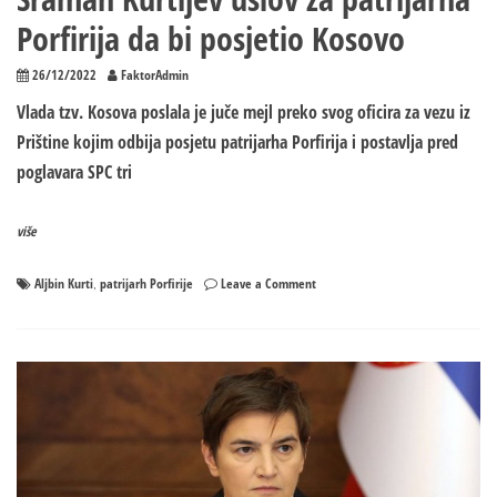
Porfirija da bi posjetio Kosovo
26/12/2022
FaktorAdmin
Vlada tzv. Kosova poslala je juče mejl preko svog oficira za vezu iz
Prištine kojim odbija posjetu patrijarha Porfirija i postavlja pred
poglavara SPC tri
više
on
Aljbin Kurti
patrijarh Porfirije
Leave a Comment
,
UZELI
SEBI
PREVIŠE
ZA
PRAVO
Sraman
Kurtijev
uslov
za