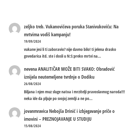
zeljko treb.
Vukanovićeva poruka Stanivukoviću: Na
mrtvima vodiš kampanju!
19/09/2024
vukane jesi li ti zaboravio? nije davno bilo! ti jelena drasko
govedarica itd. ste i dosli u N:S:preko mrtvi na…
nevena
ANALITIČAR MOŽE BITI SVAKO: Obradović
iznijela neutemeljene tvrdnje o Dodiku
26/08/2024
Biljana i njen muz sluge natoa i mrzitelji pravoslavnog naroda!!!
neka ide da pljuje po svojoj zemlji a ne po…
jovanmravica
Nebojša Drinić i izbjegavanje priče o
imovini – PREZNOJAVANJE U STUDIJU
15/08/2024