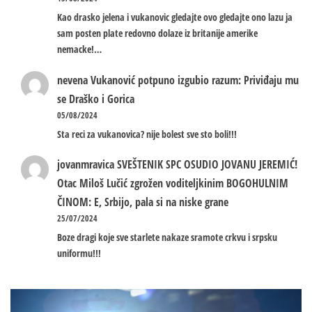
Kao drasko jelena i vukanovic gledajte ovo gledajte ono lazu ja
sam posten plate redovno dolaze iz britanije amerike
nemacke!…
nevena
Vukanović potpuno izgubio razum: Priviđaju mu
se Draško i Gorica
05/08/2024
Sta reci za vukanovica? nije bolest sve sto boli!!!
jovanmravica
SVEŠTENIK SPC OSUDIO JOVANU JEREMIĆ!
Otac Miloš Lučić zgrožen voditeljkinim BOGOHULNIM
ČINOM: E, Srbijo, pala si na niske grane
25/07/2024
Boze dragi koje sve starlete nakaze sramote crkvu i srpsku
uniformu!!!