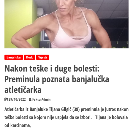
Banjaluka
Desk
Vijesti
Nakon teške i duge bolesti:
Preminula poznata banjalučka
atletičarka
29/10/2022
FaktorAdmin
Atletičarka iz Banjaluke Tijana Gligić (38) preminula je jutros nakon
teške bolesti sa kojom nije uspjela da se izbori. Tijana je bolovala
od karcinoma,