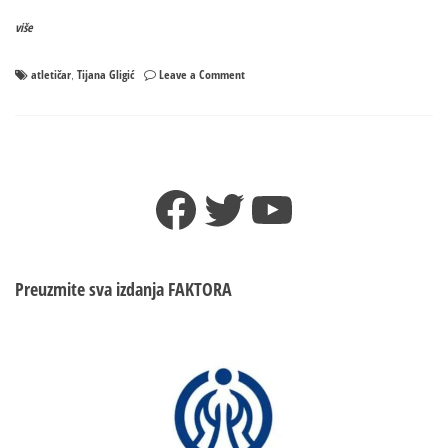
više
on
atletičar
Tijana Gligić
Leave a Comment
,
Nakon
teške
i
duge
bolesti:
Facebook
Twitter
YouTube
Preminula
poznata
banjalučka
atletičarka
Preuzmite sva izdanja
FAKTORA