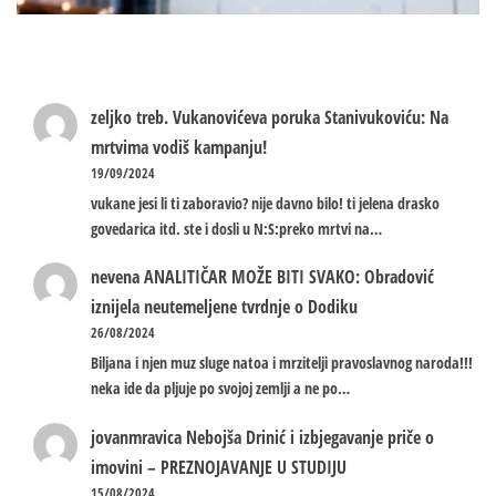
zeljko treb.
Vukanovićeva poruka Stanivukoviću: Na
mrtvima vodiš kampanju!
19/09/2024
vukane jesi li ti zaboravio? nije davno bilo! ti jelena drasko
govedarica itd. ste i dosli u N:S:preko mrtvi na…
nevena
ANALITIČAR MOŽE BITI SVAKO: Obradović
iznijela neutemeljene tvrdnje o Dodiku
26/08/2024
Biljana i njen muz sluge natoa i mrzitelji pravoslavnog naroda!!!
neka ide da pljuje po svojoj zemlji a ne po…
jovanmravica
Nebojša Drinić i izbjegavanje priče o
imovini – PREZNOJAVANJE U STUDIJU
15/08/2024