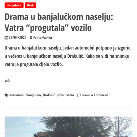
Banjaluka
Desk
Drama u banjalučkom naselju:
Vatra “progutala” vozilo
23/04/2025
FaktorAdmin
Drama u banjalučkom naselju. Jedan automobil potpuno je izgorio
u večeras u banjalučkom naselju Drakulić. Kako se vidi na snimku
vatra je progutala cijelo vozilo.
više
on
automobil
Banjaluka
Drakulić
požar
vatra
Leave a Comment
,
,
,
,
Drama
u
banjalučkom
naselju:
Vatra
“progutala”