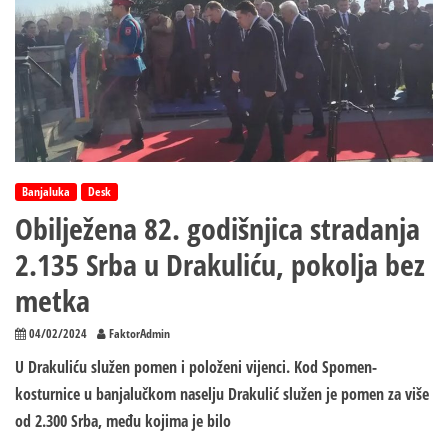
vozilo
Banjaluka
Desk
Obilježena 82. godišnjica stradanja
2.135 Srba u Drakuliću, pokolja bez
metka
04/02/2024
FaktorAdmin
U Drakuliću služen pomen i položeni vijenci. Kod Spomen-
kosturnice u banjalučkom naselju Drakulić služen je pomen za više
od 2.300 Srba, među kojima je bilo