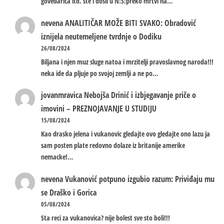
govedarica itd. ste i dosli u N:S:preko mrtvi na…
nevena
ANALITIČAR MOŽE BITI SVAKO: Obradović
iznijela neutemeljene tvrdnje o Dodiku
26/08/2024
Biljana i njen muz sluge natoa i mrzitelji pravoslavnog naroda!!!
neka ide da pljuje po svojoj zemlji a ne po…
jovanmravica
Nebojša Drinić i izbjegavanje priče o
imovini – PREZNOJAVANJE U STUDIJU
15/08/2024
Kao drasko jelena i vukanovic gledajte ovo gledajte ono lazu ja
sam posten plate redovno dolaze iz britanije amerike
nemacke!…
nevena
Vukanović potpuno izgubio razum: Priviđaju mu
se Draško i Gorica
05/08/2024
Sta reci za vukanovica? nije bolest sve sto boli!!!