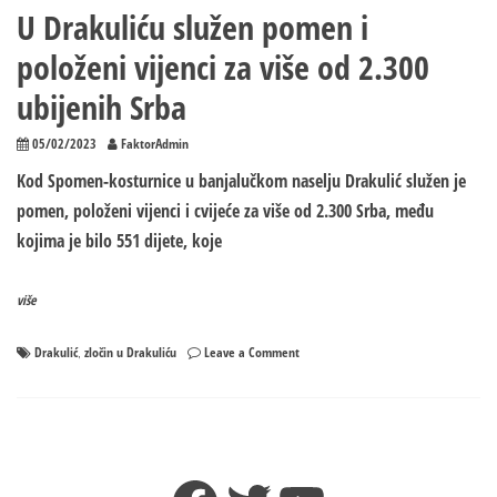
U Drakuliću služen pomen i
položeni vijenci za više od 2.300
ubijenih Srba
05/02/2023
FaktorAdmin
Kod Spomen-kosturnice u banjalučkom naselju Drakulić služen je
pomen, položeni vijenci i cvijeće za više od 2.300 Srba, među
kojima je bilo 551 dijete, koje
više
on
Drakulić
zločin u Drakuliću
Leave a Comment
,
U
Drakuliću
služen
pomen
i
položeni