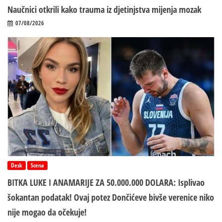
Naučnici otkrili kako trauma iz d‌jetinjstva mijenja mozak
07/08/2026
Desk
Scena
BITKA LUKE I ANAMARIJE ZA 50.000.000 DOLARA: Isplivao
šokantan podatak! Ovaj potez Dončićeve bivše verenice niko
nije mogao da očekuje!