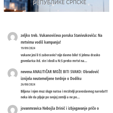
zeljko treb.
Vukanovićeva poruka Stanivukoviću: Na
mrtvima vodiš kampanju!
19/09/2024
vukane jesi li ti zaboravio? nije davno bilo! ti jelena drasko
govedarica itd. ste i dosli u N:S:preko mrtvi na…
nevena
ANALITIČAR MOŽE BITI SVAKO: Obradović
iznijela neutemeljene tvrdnje o Dodiku
26/08/2024
Biljana i njen muz sluge natoa i mrzitelji pravoslavnog naroda!!!
neka ide da pljuje po svojoj zemlji a ne po…
jovanmravica
Nebojša Drinić i izbjegavanje priče o