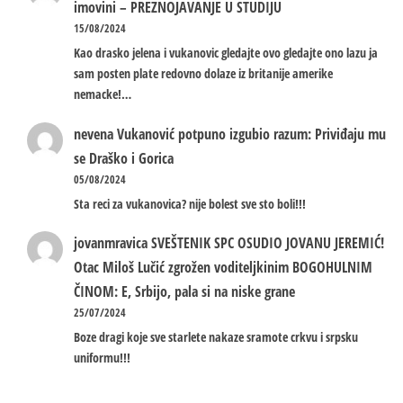
imovini – PREZNOJAVANJE U STUDIJU
15/08/2024
Kao drasko jelena i vukanovic gledajte ovo gledajte ono lazu ja
sam posten plate redovno dolaze iz britanije amerike
nemacke!…
nevena
Vukanović potpuno izgubio razum: Priviđaju mu
se Draško i Gorica
05/08/2024
Sta reci za vukanovica? nije bolest sve sto boli!!!
jovanmravica
SVEŠTENIK SPC OSUDIO JOVANU JEREMIĆ!
Otac Miloš Lučić zgrožen voditeljkinim BOGOHULNIM
ČINOM: E, Srbijo, pala si na niske grane
25/07/2024
Boze dragi koje sve starlete nakaze sramote crkvu i srpsku
uniformu!!!