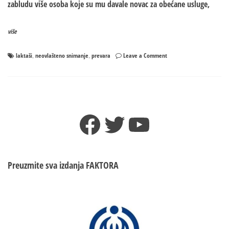
zabludu više osoba koje su mu davale novac za obećane usluge,
više
on
laktaši
neovlašteno snimanje
prevara
Leave a Comment
,
,
Laktaši:
Državljanin
Srbije
obećavao
usluge
Facebook
Twitter
YouTube
ženama
pa
ih
primoravao
na
Preuzmite sva izdanja
FAKTORA
polne
radnje
i
SNIMAO!