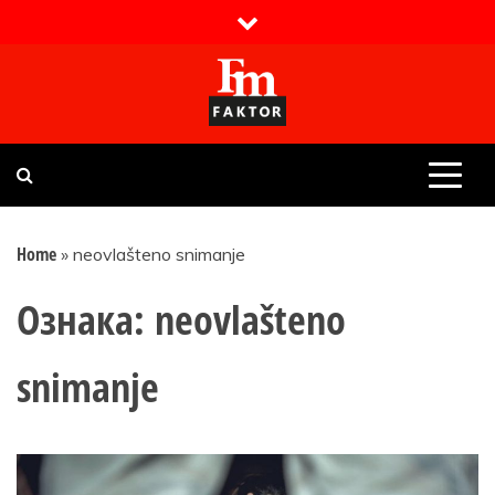
Skip
to
content
Faktor magazin
Uvijek presudan
Home
»
neovlašteno snimanje
Ознака:
neovlašteno
snimanje