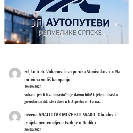
zeljko treb.
Vukanovićeva poruka Stanivukoviću: Na
mrtvima vodiš kampanju!
19/09/2024
vukane jesi li ti zaboravio? nije davno bilo! ti jelena drasko
govedarica itd. ste i dosli u N:S:preko mrtvi na…
nevena
ANALITIČAR MOŽE BITI SVAKO: Obradović
iznijela neutemeljene tvrdnje o Dodiku
26/08/2024