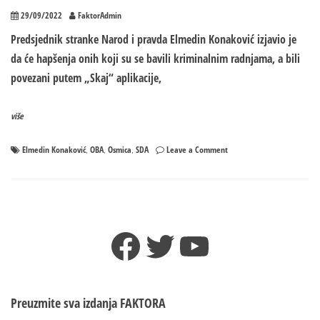
29/09/2022
FaktorAdmin
Predsjednik stranke Narod i pravda Elmedin Konaković izjavio je
da će hapšenja onih koji su se bavili kriminalnim radnjama, a bili
povezani putem „Skaj“ aplikacije,
više
on
Elmedin Konaković
OBA
Osmica
SDA
Leave a Comment
,
,
,
Konaković:
„Skaj“
aplikacija
vodi
do
Facebook
Twitter
YouTube
SDA
i
direktora
OBA
Preuzmite sva izdanja
FAKTORA