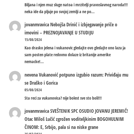
Biljana i njen muz sluge natoa i mrzitelji pravoslavnog naroda!!!
neka ide da pljuje po svojoj zemlji a ne po…
jovanmravica
Nebojša Drinić i izbjegavanje priče o
imovini – PREZNOJAVANJE U STUDIJU
15/08/2024
Kao drasko jelena i vukanovic gledajte ovo gledajte ono lazu ja
sam posten plate redovno dolaze iz britanije amerike
nemacke!…
nevena
Vukanović potpuno izgubio razum: Priviđaju mu
se Draško i Gorica
05/08/2024
Sta reci za vukanovica? nije bolest sve sto boli!!!
jovanmravica
SVEŠTENIK SPC OSUDIO JOVANU JEREMIĆ!
Otac Miloš Lučić zgrožen voditeljkinim BOGOHULNIM
ČINOM: E, Srbijo, pala si na niske grane