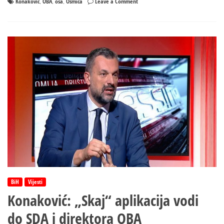
on
Konaković
OBA
osa
Osmica
Leave a Comment
,
,
,
Konaković:
OSMICA
PRVI
LETI
BiH
Vijesti
Konaković: „Skaj“ aplikacija vodi
do SDA i direktora OBA