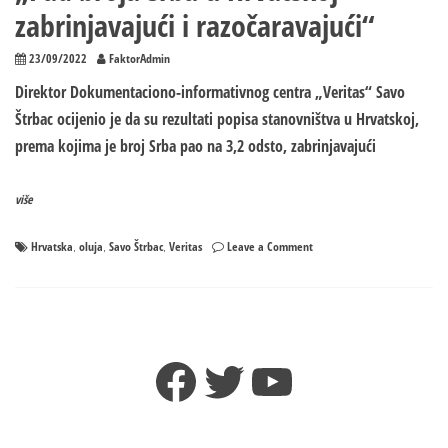
zabrinjavajući i razočaravajući“
23/09/2022
FaktorAdmin
Direktor Dokumentaciono-informativnog centra „Veritas“ Savo
Štrbac ocijenio je da su rezultati popisa stanovništva u Hrvatskoj,
prema kojima je broj Srba pao na 3,2 odsto, zabrinjavajući
više
on
Hrvatska
oluja
Savo Štrbac
Veritas
Leave a Comment
,
,
,
„Pad
broja
Srba
u
Hrvatskoj
Facebook
Twitter
YouTube
zabrinjavajući
i
razočaravajući“