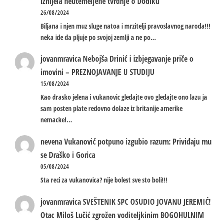
iznijela neutemeljene tvrdnje o Dodiku
26/08/2024
Biljana i njen muz sluge natoa i mrzitelji pravoslavnog naroda!!!
neka ide da pljuje po svojoj zemlji a ne po…
jovanmravica
Nebojša Drinić i izbjegavanje priče o
imovini – PREZNOJAVANJE U STUDIJU
15/08/2024
Kao drasko jelena i vukanovic gledajte ovo gledajte ono lazu ja
sam posten plate redovno dolaze iz britanije amerike
nemacke!…
nevena
Vukanović potpuno izgubio razum: Priviđaju mu
se Draško i Gorica
05/08/2024
Sta reci za vukanovica? nije bolest sve sto boli!!!
jovanmravica
SVEŠTENIK SPC OSUDIO JOVANU JEREMIĆ!
Otac Miloš Lučić zgrožen voditeljkinim BOGOHULNIM