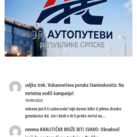
zeljko treb.
Vukanovićeva poruka Stanivukoviću: Na
mrtvima vodiš kampanju!
19/09/2024
vukane jesi li ti zaboravio? nije davno bilo! ti jelena drasko
govedarica itd. ste i dosli u N:S:preko mrtvi na…
nevena
ANALITIČAR MOŽE BITI SVAKO: Obradović