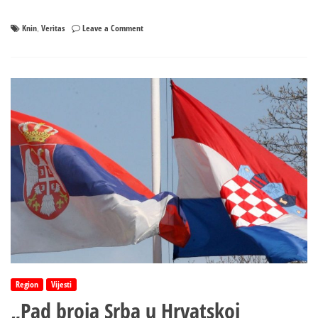
on
Knin
Veritas
Leave a Comment
,
Srbin
uhapšen
u
Hrvatskoj
zbog
pjesme
o
Kninu
Region
Vijesti
„Pad broja Srba u Hrvatskoj