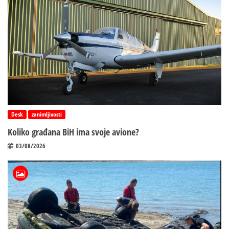
Desk
zanimljivosti
Koliko građana BiH ima svoje avione?
03/08/2026