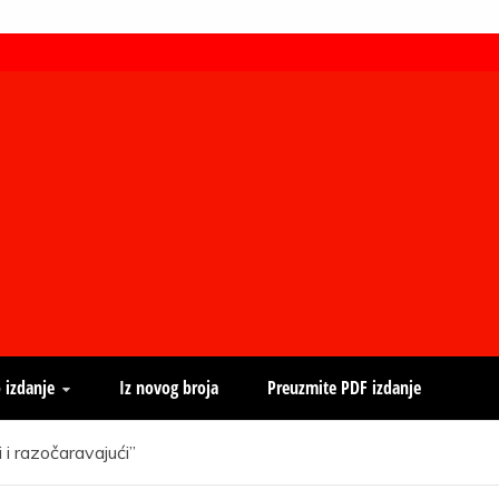
 izdanje
Iz novog broja
Preuzmite PDF izdanje
 i razočaravajući”