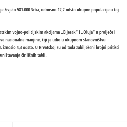
je živjelo 581.000 Srba, odnosno 12,2 odsto ukupne populacije u toj
atskim vojno-policijskim akcijama „Bljesak“ i „Oluja“ u proljeće i
rive nacionalne manjine, čiji je udio u ukupnom stanovništvu
 iznosio 4,3 odsto. U Hrvatskoj su od tada zabilježeni brojni pritisci
ništavanja ćiriličnih tabli.