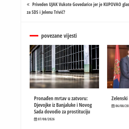
Кретање
Priveden UJAK Vukote Govedarice jer je KUPOVAO gla
za SDS i Jelenu Trivić?
чланка
povezane vijesti
Pronađen mrtav u zatvoru:
Zelenski
Djevojke iz Banjaluke i Novog
06/08/20
Sada dovodio za prostituciju
07/08/2026