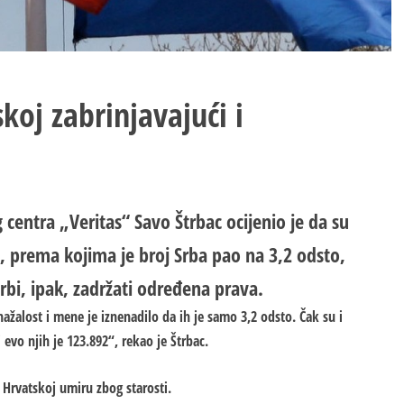
koj zabrinjavajući i
entra „Veritas“ Savo Štrbac ocijenio je da su
j, prema kojima je broj Srba pao na 3,2 odsto,
 Srbi, ipak, zadržati određena prava.
nažalost i mene je iznenadilo da ih je samo 3,2 odsto. Čak su i
 evo njih je 123.892“, rekao je Štrbac.
u Hrvatskoj umiru zbog starosti.