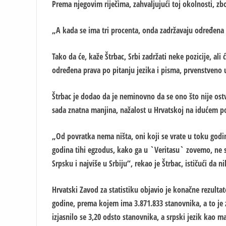
Prema njegovim riječima, zahvaljujući toj okolnosti, zbog 
„A kada se ima tri procenta, onda zadržavaju određena pr
Tako da će, kaže Štrbac, Srbi zadržati neke pozicije, al
određena prava po pitanju jezika i pisma, prvenstveno u
Štrbac je dodao da je neminovno da se ono što nije ost
sada znatna manjina, nažalost u Hrvatskoj na idućem p
„Od povratka nema ništa, oni koji se vrate u toku godi
godina tihi egzodus, kako ga u `Veritasu` zovemo, ne s
Srpsku i najviše u Srbiju“, rekao je Štrbac, ističući da n
Hrvatski Zavod za statistiku objavio je konačne rezulta
godine, prema kojem ima 3.871.833 stanovnika, a to je 
izjasnilo se 3,20 odsto stanovnika, a srpski jezik kao ma