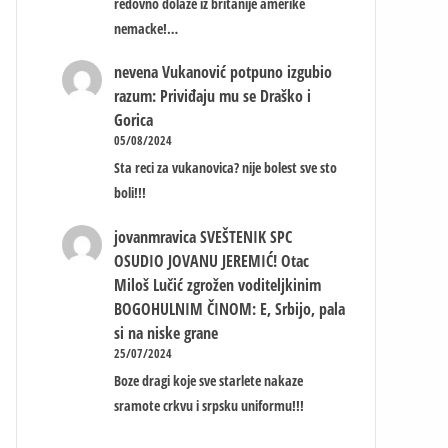
redovno dolaze iz britanije amerike
nemacke!…
nevena
Vukanović potpuno izgubio
razum: Priviđaju mu se Draško i
Gorica
05/08/2024
Sta reci za vukanovica? nije bolest sve sto
boli!!!
jovanmravica
SVEŠTENIK SPC
OSUDIO JOVANU JEREMIĆ! Otac
Miloš Lučić zgrožen voditeljkinim
BOGOHULNIM ČINOM: E, Srbijo, pala
si na niske grane
25/07/2024
Boze dragi koje sve starlete nakaze
sramote crkvu i srpsku uniformu!!!