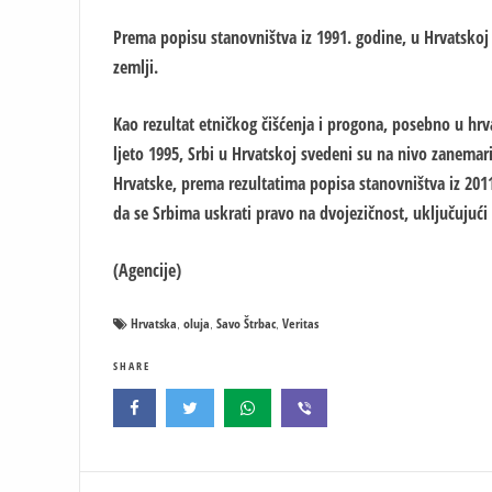
Prema popisu stanovništva iz 1991. godine, u Hrvatskoj 
zemlji.
Kao rezultat etničkog čišćenja i progona, posebno u hrv
ljeto 1995, Srbi u Hrvatskoj svedeni su na nivo zanema
Hrvatske, prema rezultatima popisa stanovništva iz 2011.
da se Srbima uskrati pravo na dvojezičnost, uključujući u
(Agencije)
Hrvatska
oluja
Savo Štrbac
Veritas
,
,
,
SHARE