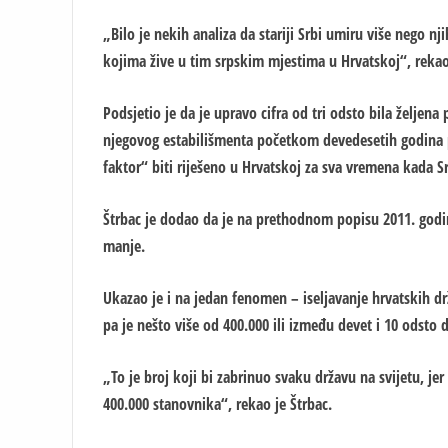
„Bilo je nekih analiza da stariji Srbi umiru više nego n
kojima žive u tim srpskim mjestima u Hrvatskoj“, rekao
Podsjetio je da je upravo cifra od tri odsto bila željen
njegovog estabilišmenta početkom devedesetih godina pr
faktor“ biti riješeno u Hrvatskoj za sva vremena kada S
Štrbac je dodao da je na prethodnom popisu 2011. godine
manje.
Ukazao je i na jedan fenomen – iseljavanje hrvatskih dr
pa je nešto više od 400.000 ili između devet i 10 odsto 
„To je broj koji bi zabrinuo svaku državu na svijetu, je
400.000 stanovnika“, rekao je Štrbac.