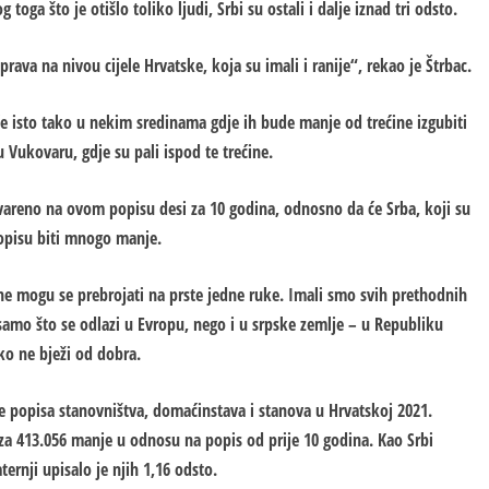
toga što je otišlo toliko ljudi, Srbi su ostali i dalje iznad tri odsto.
ava na nivou cijele Hrvatske, koja su imali i ranije“, rekao je Štrbac.
i će isto tako u nekim sredinama gdje ih bude manje od trećine izgubiti
 Vukovaru, gdje su pali ispod te trećine.
vareno na ovom popisu desi za 10 godina, odnosno da će Srba, koji su
opisu biti mnogo manje.
ne mogu se prebrojati na prste jedne ruke. Imali smo svih prethodnih
amo što se odlazi u Evropu, nego i u srpske zemlje – u Republiku
iko ne bježi od dobra.
te popisa stanovništva, domaćinstava i stanova u Hrvatskoj 2021.
za 413.056 manje u odnosu na popis od prije 10 godina. Kao Srbi
ternji upisalo je njih 1,16 odsto.