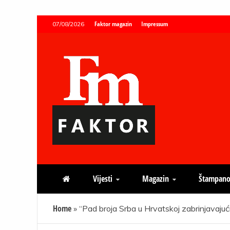
Skip
Faktor magazin
Impressum
07/08/2026
to
content
Faktor magazin
Uvijek presudan
Vijesti
Magazin
Štampano
Home
»
“Pad broja Srba u Hrvatskoj zabrinjavajući