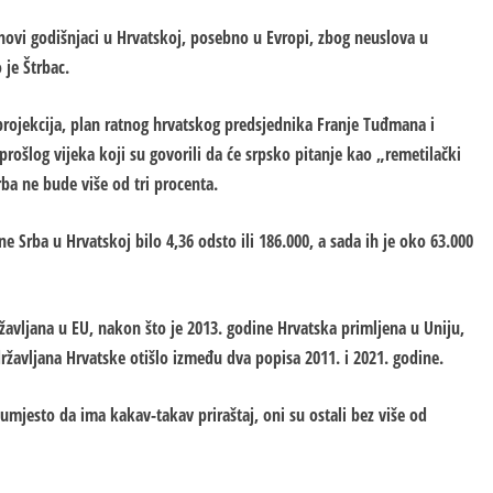
jihovi godišnjaci u Hrvatskoj, posebno u Evropi, zbog neuslova u
 je Štrbac.
a projekcija, plan ratnog hrvatskog predsjednika Franje Tuđmana i
ošlog vijeka koji su govorili da će srpsko pitanje kao „remetilački
rba ne bude više od tri procenta.
 Srba u Hrvatskoj bilo 4,36 odsto ili 186.000, a sada ih je oko 63.000
žavljana u EU, nakon što je 2013. godine Hrvatska primljena u Uniju,
državljana Hrvatske otišlo između dva popisa 2011. i 2021. godine.
r umjesto da ima kakav-takav priraštaj, oni su ostali bez više od