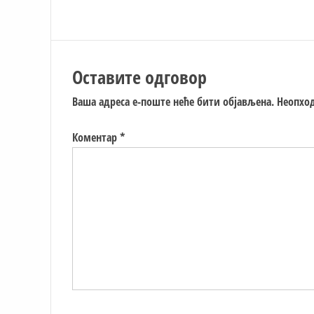
Оставите одговор
Ваша адреса е-поште неће бити објављена.
Неопход
Коментар
*