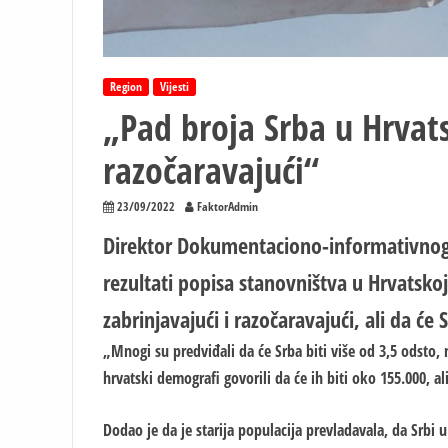
Region
Vijesti
„Pad broja Srba u Hrvats
razočaravajući“
23/09/2022
FaktorAdmin
Direktor Dokumentaciono-informativnog c
rezultati popisa stanovništva u Hrvatsko
zabrinjavajući i razočaravajući, ali da će
„Mnogi su predviđali da će Srba biti više od 3,5 odsto, 
hrvatski demografi govorili da će ih biti oko 155.000, ali
Dodao je da je starija populacija prevladavala, da Srbi 