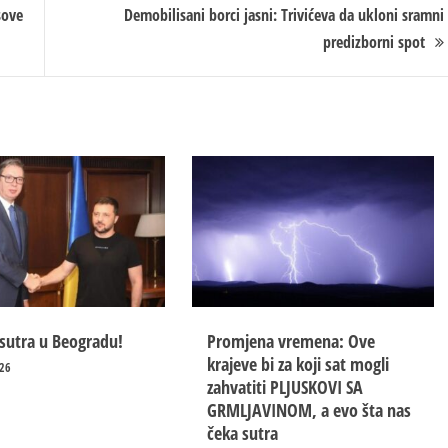
sove
Demobilisani borci jasni: Trivićeva da ukloni sramni
predizborni spot
 sutra u Beogradu!
Promjena vremena: Ove
krajeve bi za koji sat mogli
26
zahvatiti PLJUSKOVI SA
GRMLJAVINOM, a evo šta nas
čeka sutra