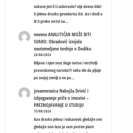
vukane jesi li ti zaboravio? nije davno bilo!
ti jelena drasko govedarica itd. ste i dosli u
N:S:preko mrtvi na…
nevena
ANALITIČAR MOŽE BITI
SVAKO: Obradović iznijela
neutemeljene tvrdnje o Dodiku
26/08/2024
Biljana i njen muz sluge natoa i mrzitelji
pravoslavnog naroda!!! neka ide da pljuje
po svojoj zemlji a ne po…
jovanmravica
Nebojša Drinić i
izbjegavanje priče o imovini –
PREZNOJAVANJE U STUDIJU
15/08/2024
Kao drasko jelena i vukanovic gledajte ovo
gledajte ono lazu ja sam posten plate