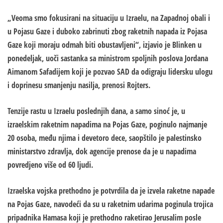
„Veoma smo fokusirani na situaciju u Izraelu, na Zapadnoj obali i
u Pojasu Gaze i duboko zabrinuti zbog raketnih napada iz Pojasa
Gaze koji moraju odmah biti obustavljeni“, izjavio je Blinken u
ponedeljak, uoči sastanka sa ministrom spoljnih poslova Jordana
Aimanom Safadijem koji je pozvao SAD da odigraju lidersku ulogu
i doprinesu smanjenju nasilja, prenosi Rojters.
Tenzije rastu u Izraelu poslednjih dana, a samo sinoć je, u
izraelskim raketnim napadima na Pojas Gaze, poginulo najmanje
20 osoba, među njima i devetoro dece, saopštilo je palestinsko
ministarstvo zdravlja, dok agencije prenose da je u napadima
povredjeno više od 60 ljudi.
Izraelska vojska prethodno je potvrdila da je izvela raketne napade
na Pojas Gaze, navodeći da su u raketnim udarima poginula trojica
pripadnika Hamasa koji je prethodno raketirao Jerusalim posle