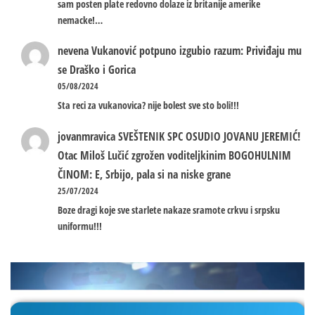
sam posten plate redovno dolaze iz britanije amerike
nemacke!…
nevena
Vukanović potpuno izgubio razum: Priviđaju mu
se Draško i Gorica
05/08/2024
Sta reci za vukanovica? nije bolest sve sto boli!!!
jovanmravica
SVEŠTENIK SPC OSUDIO JOVANU JEREMIĆ!
Otac Miloš Lučić zgrožen voditeljkinim BOGOHULNIM
ČINOM: E, Srbijo, pala si na niske grane
25/07/2024
Boze dragi koje sve starlete nakaze sramote crkvu i srpsku
uniformu!!!