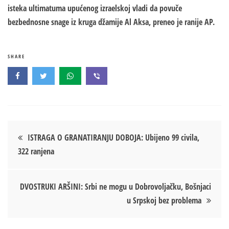
isteka ultimatuma upućenog izraelskoj vladi da povuče
bezbednosne snage iz kruga džamije Al Aksa, preneo je ranije AP.
SHARE
Кретање
ISTRAGA O GRANATIRANJU DOBOJA: Ubijeno 99 civila,
322 ranjena
чланка
DVOSTRUKI ARŠINI: Srbi ne mogu u Dobrovoljačku, Bošnjaci
u Srpskoj bez problema