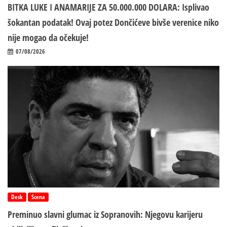
BITKA LUKE I ANAMARIJE ZA 50.000.000 DOLARA: Isplivao
šokantan podatak! Ovaj potez Dončićeve bivše verenice niko
nije mogao da očekuje!
07/08/2026
Desk
Scena
Preminuo slavni glumac iz Sopranovih: Njegovu karijeru