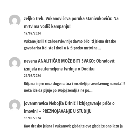
zeljko treb.
Vukanovićeva poruka Stanivukoviću: Na
mrtvima vodiš kampanju!
19/09/2024
vukane jesi li ti zaboravio? nije davno bilo! ti jelena drasko
govedarica itd. ste i dosli u N:S:preko mrtvi na…
nevena
ANALITIČAR MOŽE BITI SVAKO: Obradović
iznijela neutemeljene tvrdnje o Dodiku
26/08/2024
Biljana i njen muz sluge natoa i mrzitelji pravoslavnog naroda!!!
neka ide da pljuje po svojoj zemlji a ne po…
jovanmravica
Nebojša Drinić i izbjegavanje priče o
imovini – PREZNOJAVANJE U STUDIJU
15/08/2024
Kao drasko jelena i vukanovic gledajte ovo gledajte ono lazu ja