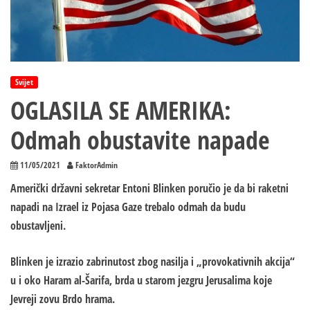
Svijet
OGLASILA SE AMERIKA:
Odmah obustavite napade
11/05/2021
FaktorAdmin
Američki državni sekretar Entoni Blinken poručio je da bi raketni
napadi na Izrael iz Pojasa Gaze trebalo odmah da budu
obustavljeni.
Blinken je izrazio zabrinutost zbog nasilja i „provokativnih akcija“
u i oko Haram al-Šarifa, brda u starom jezgru Jerusalima koje
Jevreji zovu Brdo hrama.