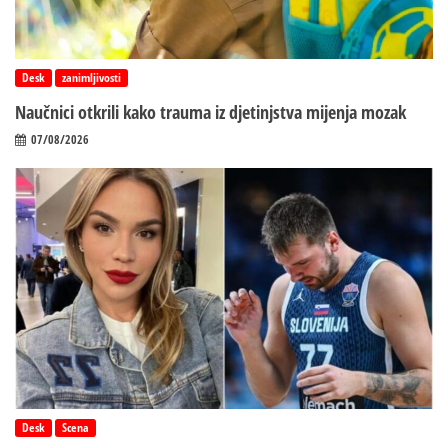
Desk
zanimljivosti
Naučnici otkrili kako trauma iz d‌jetinjstva mijenja mozak
07/08/2026
Desk
Scena