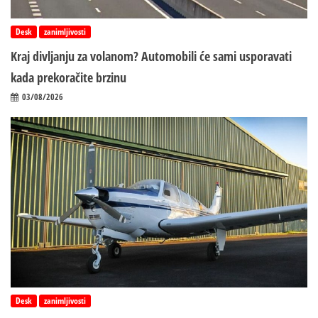
Desk
zanimljivosti
Kraj divljanju za volanom? Automobili će sami usporavati
kada prekoračite brzinu
03/08/2026
Desk
zanimljivosti