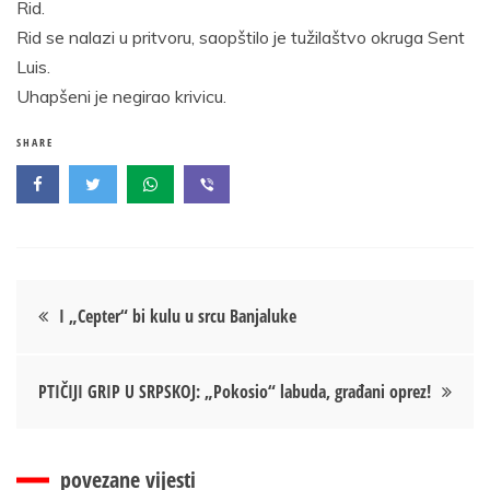
Rid.
Rid se nalazi u pritvoru, saopštilo je tužilaštvo okruga Sent
Luis.
Uhapšeni je negirao krivicu.
SHARE
Кретање
I „Cepter“ bi kulu u srcu Banjaluke
чланка
PTIČIJI GRIP U SRPSKOJ: „Pokosio“ labuda, građani oprez!
povezane vijesti