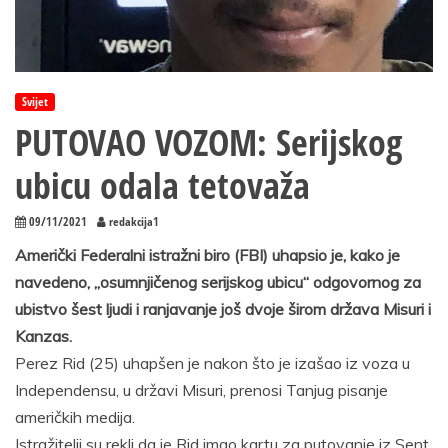
Svijet
PUTOVAO VOZOM: Serijskog
ubicu odala tetovaža
09/11/2021
redakcija1
Američki Federalni istražni biro (FBI) uhapsio je, kako je
navedeno, „osumnjičenog serijskog ubicu“ odgovornog za
ubistvo šest ljudi i ranjavanje još dvoje širom država Misuri i
Kanzas.
Perez Rid (25) uhapšen je nakon što je izašao iz voza u
Independensu, u državi Misuri, prenosi Tanjug pisanje
američkih medija.
Istražitelji su rekli da je Rid imao kartu za putovanje iz Sent