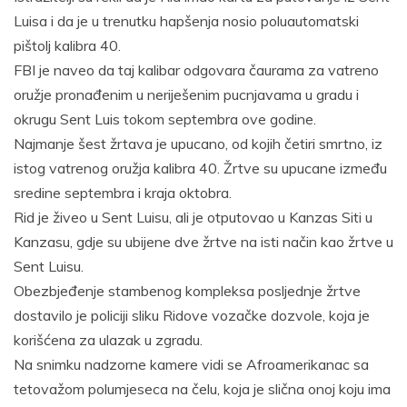
Luisa i da je u trenutku hapšenja nosio poluautomatski
pištolj kalibra 40.
FBI je naveo da taj kalibar odgovara čaurama za vatreno
oružje pronađenim u neriješenim pucnjavama u gradu i
okrugu Sent Luis tokom septembra ove godine.
Najmanje šest žrtava je upucano, od kojih četiri smrtno, iz
istog vatrenog oružja kalibra 40. Žrtve su upucane između
sredine septembra i kraja oktobra.
Rid je živeo u Sent Luisu, ali je otputovao u Kanzas Siti u
Kanzasu, gdje su ubijene dve žrtve na isti način kao žrtve u
Sent Luisu.
Obezbjeđenje stambenog kompleksa posljednje žrtve
dostavilo je policiji sliku Ridove vozačke dozvole, koja je
korišćena za ulazak u zgradu.
Na snimku nadzorne kamere vidi se Afroamerikanac sa
tetovažom polumjeseca na čelu, koja je slična onoj koju ima