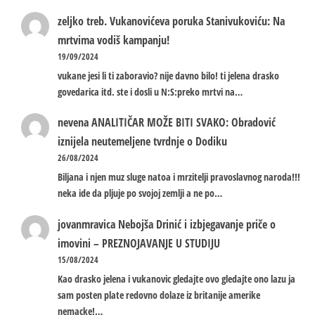
zeljko treb.
Vukanovićeva poruka Stanivukoviću: Na
mrtvima vodiš kampanju!
19/09/2024
vukane jesi li ti zaboravio? nije davno bilo! ti jelena drasko
govedarica itd. ste i dosli u N:S:preko mrtvi na…
nevena
ANALITIČAR MOŽE BITI SVAKO: Obradović
iznijela neutemeljene tvrdnje o Dodiku
26/08/2024
Biljana i njen muz sluge natoa i mrzitelji pravoslavnog naroda!!!
neka ide da pljuje po svojoj zemlji a ne po…
jovanmravica
Nebojša Drinić i izbjegavanje priče o
imovini – PREZNOJAVANJE U STUDIJU
15/08/2024
Kao drasko jelena i vukanovic gledajte ovo gledajte ono lazu ja
sam posten plate redovno dolaze iz britanije amerike
nemacke!…