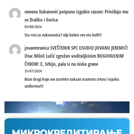
nevena
Vukanović potpuno izgubio razum: Priviđaju mu
se Draško i Gorica
05/08/2024
Sta reci za vukanovica? nije bolest sve sto boli!!!
jovanmravica
SVEŠTENIK SPC OSUDIO JOVANU JEREMIĆ!
Otac Miloš Lučić zgrožen voditeljkinim BOGOHULNIM
ČINOM: E, Srbijo, pala si na niske grane
25/07/2024
Boze dragi koje sve starlete nakaze sramote crkvu i srpsku
uniformu!!!