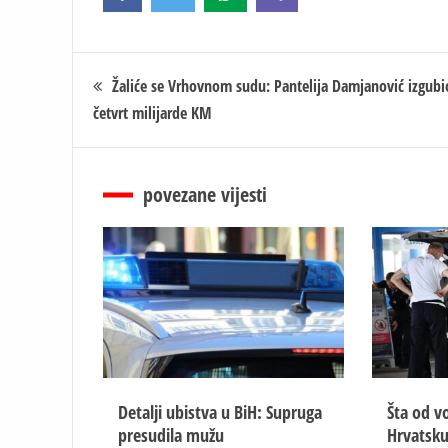
Кретање
Žaliće se Vrhovnom sudu: Pantelija Damjanović izgubi
četvrt milijarde KM
чланка
povezane vijesti
Detalji ubistva u BiH: Supruga
Šta od vo
presudila mužu
Hrvatsku