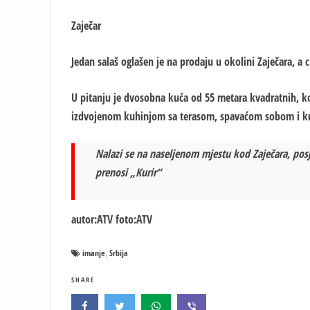
Zaječar
Jedan salaš oglašen je na prodaju u okolini Zaječara, a c
U pitanju je dvosobna kuća od 55 metara kvadratnih, ko
izdvojenom kuhinjom sa terasom, spavaćom sobom i k
Nalazi se na naseljenom mjestu kod Zaječara, posj
prenosi „Kurir“
autor:ATV foto:ATV
imanje
Srbija
,
SHARE