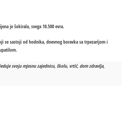
ijena je šokirala, svega 10.500 evra.
ji se sastoji od hodnika, dnevnog boravka sa trpezarijom i
upatilom.
eduje svoju mjesnu zajednicu, školu, vrtić, dom zdravlja,