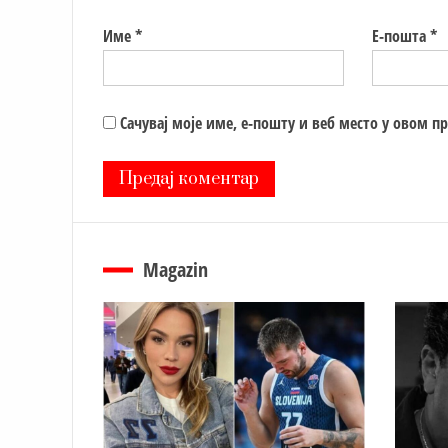
Име
*
Е-пошта
*
Сачувај моје име, е-пошту и веб место у овом п
Magazin