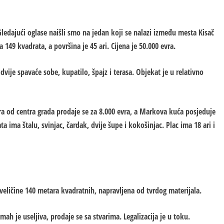
Gledajući oglase naišli smo na jedan koji se nalazi između mesta Kisač
49 kvadrata, a površina je 45 ari. Cijena je 50.000 evra.
 dvije spavaće sobe, kupatilo, špajz i terasa. Objekat je u relativno
a od centra grada prodaje se za 8.000 evra, a Markova kuća posjeduje
 ima štalu, svinjac, čardak, dvije šupe i kokošinjac. Plac ima 18 ari i
 veličine 140 metara kvadratnih, napravljena od tvrdog materijala.
dmah je useljiva, prodaje se sa stvarima. Legalizacija je u toku.