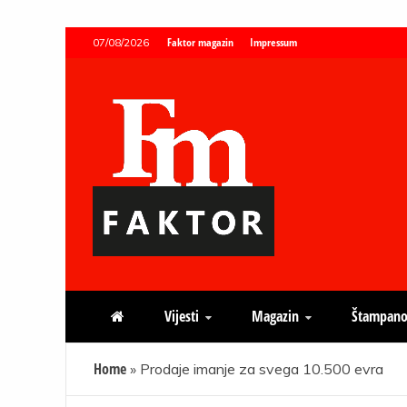
Skip
Faktor magazin
Impressum
07/08/2026
to
content
Faktor magazin
Uvijek presudan
Vijesti
Magazin
Štampano
Home
»
Prodaje imanje za svega 10.500 evra