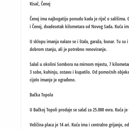
Kisač, Čenej
Čenej ima najbogatiju ponudu kada je riječ o sališima. 
i Čenej, dvadesetak kilometara od Novog Sada. Kuća ima 1
U sklopu imanja nalaze se i štala, garaža, bunar. Tu su i
dobrom stanju, ali je potrebno renoviranje.
Salaš u okolini Sombora na mirnom mjestu, 7 kilometar
3 sobe, kuhinju, ostavu i kupatilo. Od pomoćnih objekata
cijelo imanje je ograđeno.
Bačka Topola
U Bačkoj Topoli prodaje se salaš za 25.000 evra. Kuća je
Veličina placa je 14 ari. Kuća ima i centralno grijanje, o