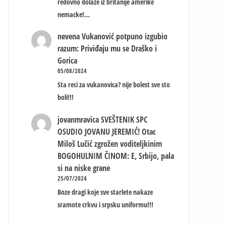
redovno dolaze iz britanije amerike
nemacke!…
nevena
Vukanović potpuno izgubio
razum: Priviđaju mu se Draško i
Gorica
05/08/2024
Sta reci za vukanovica? nije bolest sve sto
boli!!!
jovanmravica
SVEŠTENIK SPC
OSUDIO JOVANU JEREMIĆ! Otac
Miloš Lučić zgrožen voditeljkinim
BOGOHULNIM ČINOM: E, Srbijo, pala
si na niske grane
25/07/2024
Boze dragi koje sve starlete nakaze
sramote crkvu i srpsku uniformu!!!