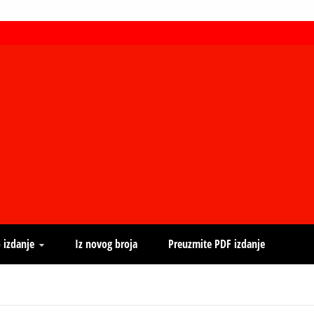
 izdanje
Iz novog broja
Preuzmite PDF izdanje