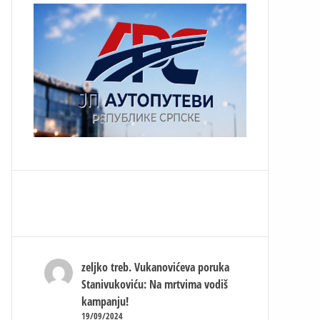
zeljko treb.
Vukanovićeva poruka
Stanivukoviću: Na mrtvima vodiš
kampanju!
19/09/2024