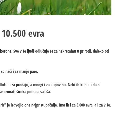
 10.500 evra
e korone. Sve više ljudi odlučuje se za nekretninu u prirodi, daleko od
se naći i za manje pare.
učuju za prodaju, a mnogi i za kupovinu. Neki ih kupuju da bi
e se pronaći široka ponuda salaša.
ir“ je izdvojio one najpristupačnije. Ima ih i za 8.000 evra, a i za više.