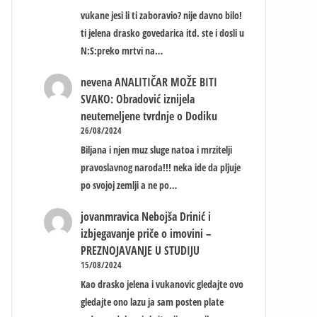
vukane jesi li ti zaboravio? nije davno bilo!
ti jelena drasko govedarica itd. ste i dosli u
N:S:preko mrtvi na…
nevena
ANALITIČAR MOŽE BITI
SVAKO: Obradović iznijela
neutemeljene tvrdnje o Dodiku
26/08/2024
Biljana i njen muz sluge natoa i mrzitelji
pravoslavnog naroda!!! neka ide da pljuje
po svojoj zemlji a ne po…
jovanmravica
Nebojša Drinić i
izbjegavanje priče o imovini –
PREZNOJAVANJE U STUDIJU
15/08/2024
Kao drasko jelena i vukanovic gledajte ovo
gledajte ono lazu ja sam posten plate