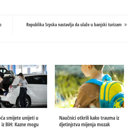
o
Republika Srpska nastavlja da ulaže u banjski turizam
ća smijete unijeti u
Naučnici otkrili kako trauma iz
 iz BiH: Kazne mogu
d‌jetinjstva mijenja mozak