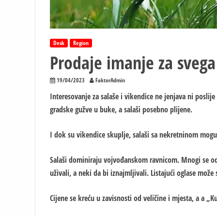
Desk
Region
Prodaje imanje za svega
19/04/2023
FaktorAdmin
Interesovanje za salaše i vikendice ne jenjava ni poslij
gradske gužve u buke, a salaši posebno plijene.
I dok su vikendice skuplje, salaši sa nekretninom mogu 
Salaši dominiraju vojvođanskom ravnicom. Mnogi se odl
uživali, a neki da bi iznajmljivali. Listajući oglase mož
Cijene se kreću u zavisnosti od veličine i mjesta, a a „Kur