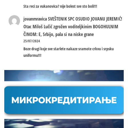
Sta reci za vukanovica? nije bolest sve sto boli!!!
jovanmravica
SVEŠTENIK SPC OSUDIO JOVANU JEREMIĆ!
Otac Miloš Lučić zgrožen voditeljkinim BOGOHULNIM
ČINOM: E, Srbijo, pala si na niske grane
25/07/2024
Boze dragi koje sve starlete nakaze sramote crkvu i srpsku
uniformu!!!