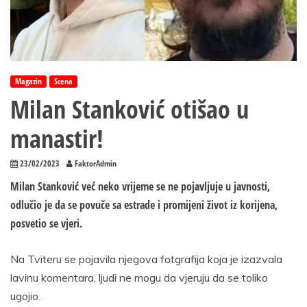
Magazin
Scena
Milan Stanković otišao u
manastir!
23/02/2023
FaktorAdmin
Milan Stanković već neko vrijeme se ne pojavljuje u javnosti,
odlučio je da se povuče sa estrade i promijeni život iz korijena,
posvetio se vjeri.
Na Tviteru se pojavila njegova fotgrafija koja je izazvala
lavinu komentara, ljudi ne mogu da vjeruju da se toliko
ugojio.