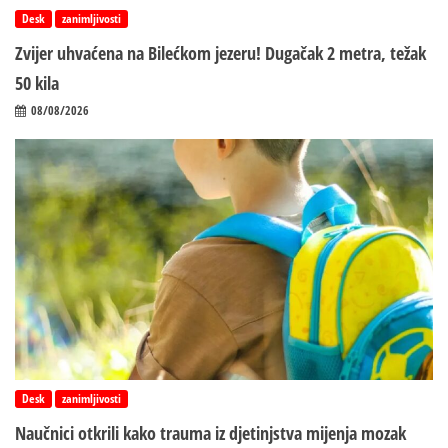
Desk
zanimljivosti
Zvijer uhvaćena na Bilećkom jezeru! Dugačak 2 metra, težak
50 kila
08/08/2026
Desk
zanimljivosti
Naučnici otkrili kako trauma iz d‌jetinjstva mijenja mozak