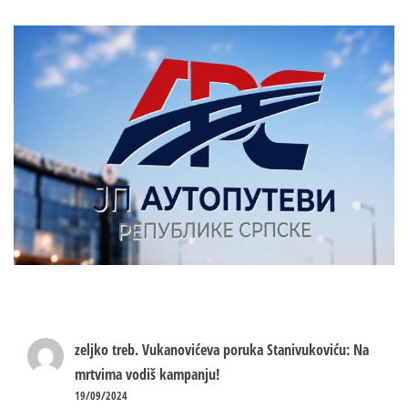
zeljko treb.
Vukanovićeva poruka Stanivukoviću: Na
mrtvima vodiš kampanju!
19/09/2024