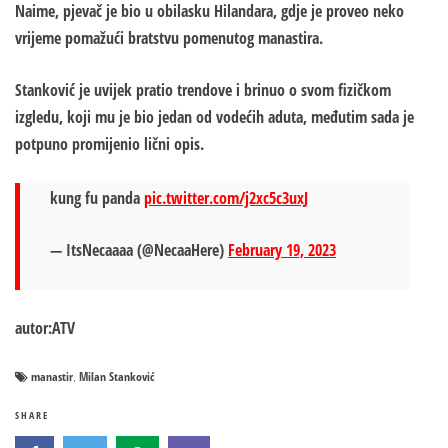
Naime, pjevač je bio u obilasku Hilandara, gdje je proveo neko
vrijeme pomažući bratstvu pomenutog manastira.
Stanković je uvijek pratio trendove i brinuo o svom fizičkom
izgledu, koji mu je bio jedan od vodećih aduta, međutim sada je
potpuno promijenio lični opis.
kung fu panda
pic.twitter.com/j2xc5c3uxJ
— ItsNecaaaa (@NecaaHere)
February 19, 2023
autor:ATV
manastir
Milan Stanković
,
SHARE