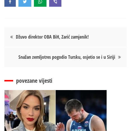
Кретање
Džuvo direktor OBA BiH, Zarić zamjenik!
чланка
Snažan zemljotres pogodio Tursku, osjetio se i u Siriji
povezane vijesti