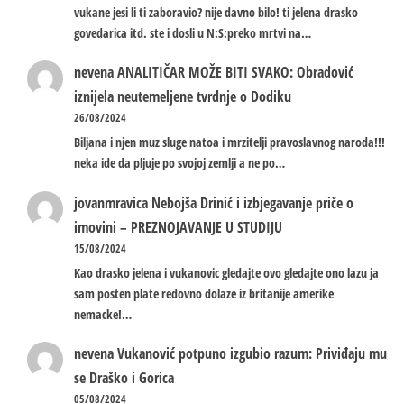
vukane jesi li ti zaboravio? nije davno bilo! ti jelena drasko
govedarica itd. ste i dosli u N:S:preko mrtvi na…
nevena
ANALITIČAR MOŽE BITI SVAKO: Obradović
iznijela neutemeljene tvrdnje o Dodiku
26/08/2024
Biljana i njen muz sluge natoa i mrzitelji pravoslavnog naroda!!!
neka ide da pljuje po svojoj zemlji a ne po…
jovanmravica
Nebojša Drinić i izbjegavanje priče o
imovini – PREZNOJAVANJE U STUDIJU
15/08/2024
Kao drasko jelena i vukanovic gledajte ovo gledajte ono lazu ja
sam posten plate redovno dolaze iz britanije amerike
nemacke!…
nevena
Vukanović potpuno izgubio razum: Priviđaju mu
se Draško i Gorica
05/08/2024